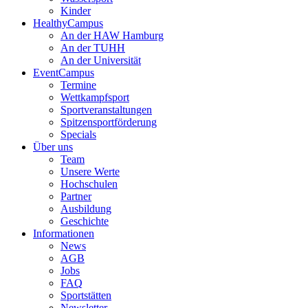
Kinder
HealthyCampus
An der HAW Hamburg
An der TUHH
An der Universität
EventCampus
Termine
Wettkampfsport
Sportveranstaltungen
Spitzensportförderung
Specials
Über uns
Team
Unsere Werte
Hochschulen
Partner
Ausbildung
Geschichte
Informationen
News
AGB
Jobs
FAQ
Sportstätten
Newsletter