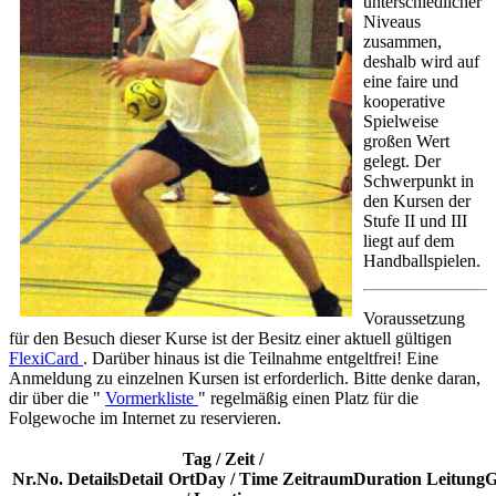
unterschiedlicher
Niveaus
zusammen,
deshalb wird auf
eine faire und
kooperative
Spielweise
großen Wert
gelegt. Der
Schwerpunkt in
den Kursen der
Stufe II und III
liegt auf dem
Handballspielen.
Voraussetzung
für den Besuch dieser Kurse ist der Besitz einer aktuell gültigen
FlexiCard
. Darüber hinaus ist die Teilnahme entgeltfrei! Eine
Anmeldung zu einzelnen Kursen ist erforderlich. Bitte denke daran,
dir über die "
Vormerkliste
" regelmäßig einen Platz für die
Folgewoche im Internet zu reservieren.
Tag / Zeit /
Nr.
No.
Details
Detail
Ort
Day / Time
Zeitraum
Duration
Leitung
G