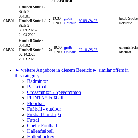
/ Location
Handball
Stufe 1 /
Stufe 2
054501
19:30-
große
Jakob Strobel
Di
054501
Handball Stufe 1 /
30.09.-
24.03.
21:00
Unihalle
Deldique
Stufe 2
30.09.2025-
24.03.2026
Handball
Stufe 3
054502
19:30-
große
Antonia Sch
Do
054502
Handball Stufe 3
02.10.-
26.03.
21:00
Unihalle
Bischoff
02.10.2025-
26.03.2026
► weitere Angebote in diesem Bereich:
► similar offers in
this category:
Badminton
Basketball
Crossminton / Speedminton
FLINTA* Fußball
Floorball
Fußball - outdoor
Fußball Uni-Liga
Futsal
Gaelic Football
Hallenfußball
Hallenhockey