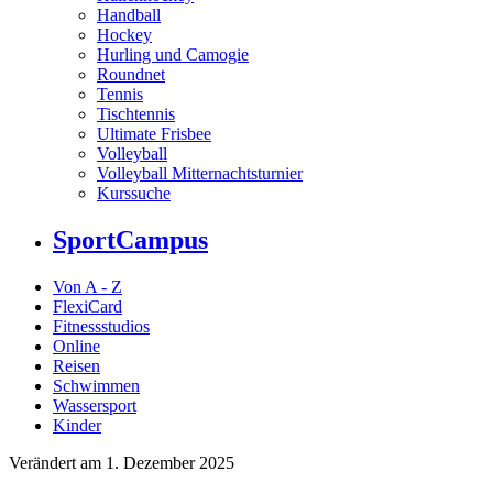
Handball
Hockey
Hurling und Camogie
Roundnet
Tennis
Tischtennis
Ultimate Frisbee
Volleyball
Volleyball Mitternachtsturnier
Kurssuche
SportCampus
Von A - Z
FlexiCard
Fitnessstudios
Online
Reisen
Schwimmen
Wassersport
Kinder
Verändert am 1. Dezember 2025