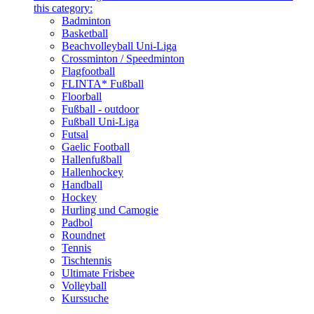
this category:
Badminton
Basketball
Beachvolleyball Uni-Liga
Crossminton / Speedminton
Flagfootball
FLINTA* Fußball
Floorball
Fußball - outdoor
Fußball Uni-Liga
Futsal
Gaelic Football
Hallenfußball
Hallenhockey
Handball
Hockey
Hurling und Camogie
Padbol
Roundnet
Tennis
Tischtennis
Ultimate Frisbee
Volleyball
Kurssuche