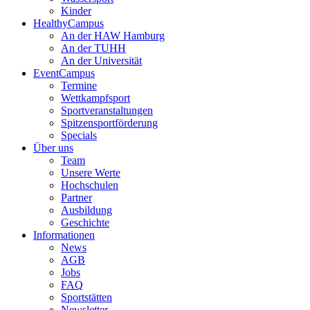
Kinder
HealthyCampus
An der HAW Hamburg
An der TUHH
An der Universität
EventCampus
Termine
Wettkampfsport
Sportveranstaltungen
Spitzensportförderung
Specials
Über uns
Team
Unsere Werte
Hochschulen
Partner
Ausbildung
Geschichte
Informationen
News
AGB
Jobs
FAQ
Sportstätten
Newsletter