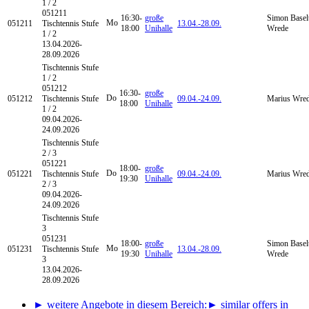
1 / 2
051211
16:30-
große
Simon Basel
Mo
051211
Tischtennis Stufe
13.04.-
28.09.
18:00
Unihalle
Wrede
1 / 2
13.04.2026-
28.09.2026
Tischtennis
Stufe
1 / 2
051212
16:30-
große
Do
051212
Tischtennis Stufe
09.04.-
24.09.
Marius Wre
18:00
Unihalle
1 / 2
09.04.2026-
24.09.2026
Tischtennis
Stufe
2 / 3
051221
18:00-
große
Do
051221
Tischtennis Stufe
09.04.-
24.09.
Marius Wre
19:30
Unihalle
2 / 3
09.04.2026-
24.09.2026
Tischtennis
Stufe
3
051231
18:00-
große
Simon Basel
Mo
051231
Tischtennis Stufe
13.04.-
28.09.
19:30
Unihalle
Wrede
3
13.04.2026-
28.09.2026
► weitere Angebote in diesem Bereich:
► similar offers in