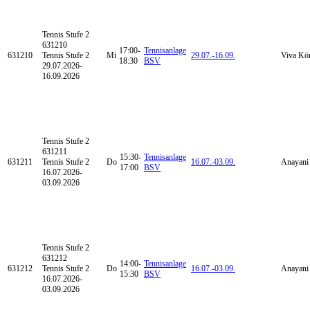
Tennis
Stufe 2
631210
17:00-
Tennisanlage
631210
Tennis Stufe 2
Mi
29.07.-
16.09.
Viva Kö
18:30
BSV
29.07.2026-
16.09.2026
Tennis
Stufe 2
631211
15:30-
Tennisanlage
631211
Tennis Stufe 2
Do
16.07.-
03.09.
Anayani 
17:00
BSV
16.07.2026-
03.09.2026
Tennis
Stufe 2
631212
14:00-
Tennisanlage
631212
Tennis Stufe 2
Do
16.07.-
03.09.
Anayani 
15:30
BSV
16.07.2026-
03.09.2026