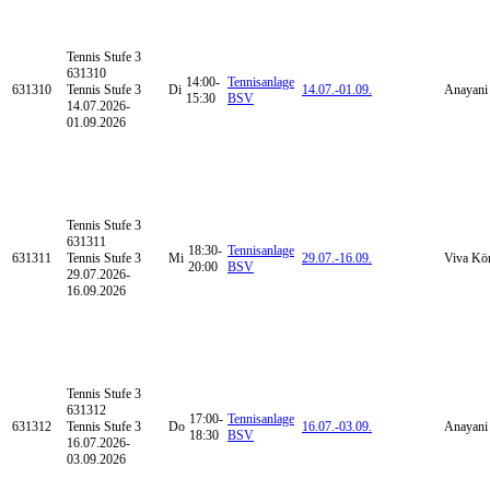
Tennis
Stufe 3
631310
14:00-
Tennisanlage
631310
Tennis Stufe 3
Di
14.07.-
01.09.
Anayani 
15:30
BSV
14.07.2026-
01.09.2026
Tennis
Stufe 3
631311
18:30-
Tennisanlage
631311
Tennis Stufe 3
Mi
29.07.-
16.09.
Viva Kö
20:00
BSV
29.07.2026-
16.09.2026
Tennis
Stufe 3
631312
17:00-
Tennisanlage
631312
Tennis Stufe 3
Do
16.07.-
03.09.
Anayani 
18:30
BSV
16.07.2026-
03.09.2026