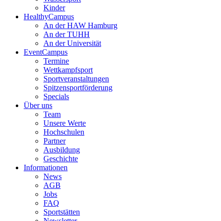
Kinder
HealthyCampus
An der HAW Hamburg
An der TUHH
An der Universität
EventCampus
Termine
Wettkampfsport
Sportveranstaltungen
Spitzensportförderung
Specials
Über uns
Team
Unsere Werte
Hochschulen
Partner
Ausbildung
Geschichte
Informationen
News
AGB
Jobs
FAQ
Sportstätten
Newsletter