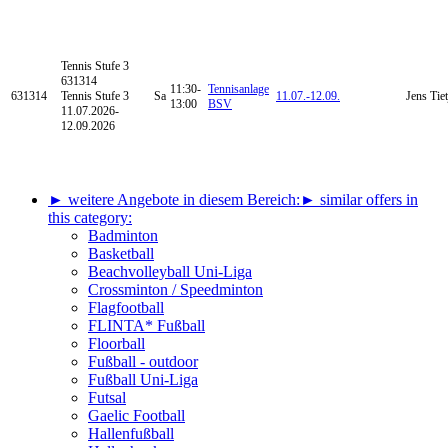
Tennis
Stufe 3
631314
11:30-
Tennisanlage
631314
Tennis Stufe 3
Sa
11.07.-
12.09.
Jens Tie
13:00
BSV
11.07.2026-
12.09.2026
► weitere Angebote in diesem Bereich:
► similar offers in
this category:
Badminton
Basketball
Beachvolleyball Uni-Liga
Crossminton / Speedminton
Flagfootball
FLINTA* Fußball
Floorball
Fußball - outdoor
Fußball Uni-Liga
Futsal
Gaelic Football
Hallenfußball