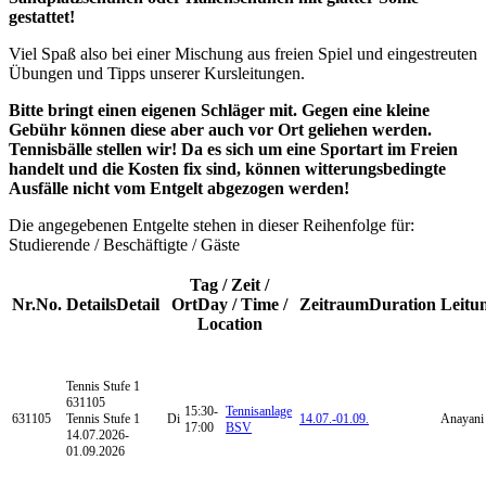
gestattet!
Viel Spaß also bei einer Mischung aus freien Spiel und eingestreuten
Übungen und Tipps unserer Kursleitungen.
Bitte bringt einen eigenen Schläger mit. Gegen eine kleine
Gebühr können diese aber auch vor Ort geliehen werden.
Tennisbälle stellen wir! Da es sich um eine Sportart im Freien
handelt und die Kosten fix sind, können witterungsbedingte
Ausfälle nicht vom Entgelt abgezogen werden!
Die angegebenen Entgelte stehen in dieser Reihenfolge für:
Studierende / Beschäftigte / Gäste
Tag / Zeit /
Nr.
No.
Details
Detail
Ort
Day / Time /
Zeitraum
Duration
Leitu
Location
Tennis
Stufe 1
631105
15:30-
Tennisanlage
631105
Tennis Stufe 1
Di
14.07.-
01.09.
Anayani 
17:00
BSV
14.07.2026-
01.09.2026