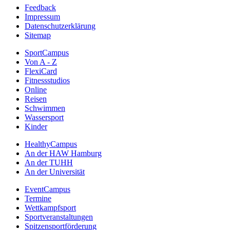
Feedback
Impressum
Datenschutzerklärung
Sitemap
SportCampus
Von A - Z
FlexiCard
Fitnessstudios
Online
Reisen
Schwimmen
Wassersport
Kinder
HealthyCampus
An der HAW Hamburg
An der TUHH
An der Universität
EventCampus
Termine
Wettkampfsport
Sportveranstaltungen
Spitzensportförderung