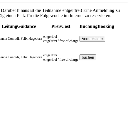
. Darüber hinaus ist die Teilnahme entgeltfrei! Eine Anmeldung zu
ig einen Platz für die Folgewoche im Internet zu reservieren.
Leitung
Guidance
Preis
Cost
Buchung
Booking
entgeltfrei
hanna Conradi, Felix Hagedorn
entgeltfrei / free of charge
entgeltfrei
hanna Conradi, Felix Hagedorn
entgeltfrei / free of charge