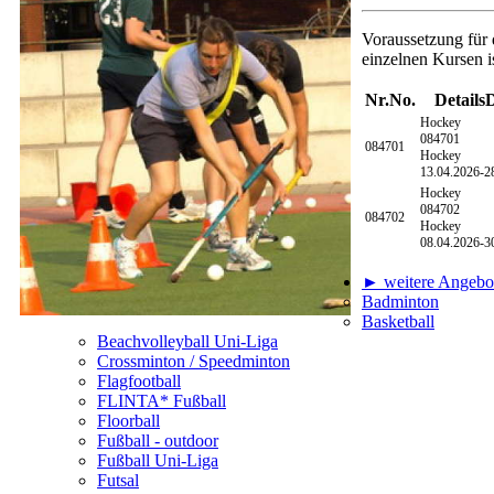
Voraussetzung für 
einzelnen Kursen is
Nr.
No.
Details
D
Hockey
084701
084701
Hockey
13.04.2026-
2
Hockey
084702
084702
Hockey
08.04.2026-
3
► weitere Angebot
Badminton
Basketball
Beachvolleyball Uni-Liga
Crossminton / Speedminton
Flagfootball
FLINTA* Fußball
Floorball
Fußball - outdoor
Fußball Uni-Liga
Futsal