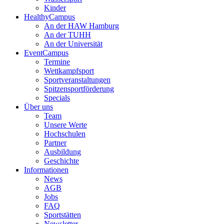
Kinder
HealthyCampus
An der HAW Hamburg
An der TUHH
An der Universität
EventCampus
Termine
Wettkampfsport
Sportveranstaltungen
Spitzensportförderung
Specials
Über uns
Team
Unsere Werte
Hochschulen
Partner
Ausbildung
Geschichte
Informationen
News
AGB
Jobs
FAQ
Sportstätten
Newsletter