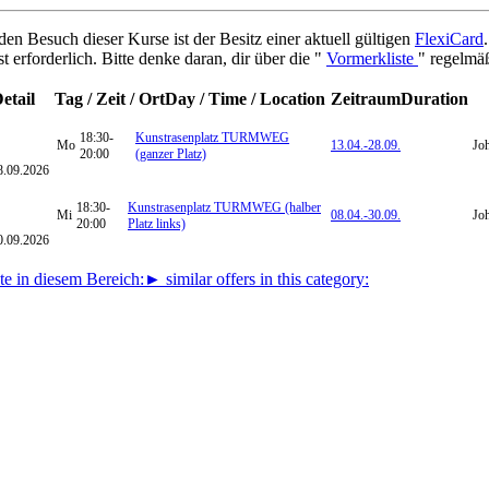
den Besuch dieser Kurse ist der Besitz einer aktuell gültigen
FlexiCard
t erforderlich. Bitte denke daran, dir über die "
Vormerkliste
" regelmäß
etail
Tag / Zeit / Ort
Day / Time / Location
Zeitraum
Duration
18:30-
Kunstrasenplatz TURMWEG
Mo
13.04.-
28.09.
Jo
20:00
(ganzer Platz)
8.09.2026
18:30-
Kunstrasenplatz TURMWEG (halber
Mi
08.04.-
30.09.
Jo
20:00
Platz links)
0.09.2026
e in diesem Bereich:
► similar offers in this category: