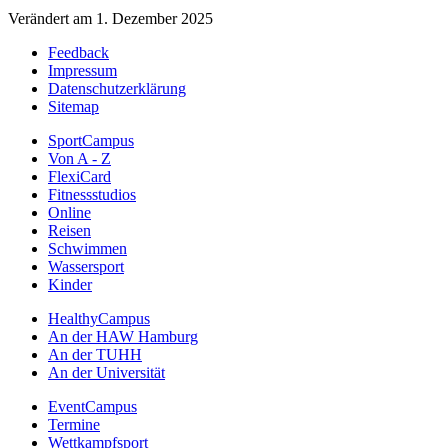
Verändert am 1. Dezember 2025
Feedback
Impressum
Datenschutzerklärung
Sitemap
SportCampus
Von A - Z
FlexiCard
Fitnessstudios
Online
Reisen
Schwimmen
Wassersport
Kinder
HealthyCampus
An der HAW Hamburg
An der TUHH
An der Universität
EventCampus
Termine
Wettkampfsport