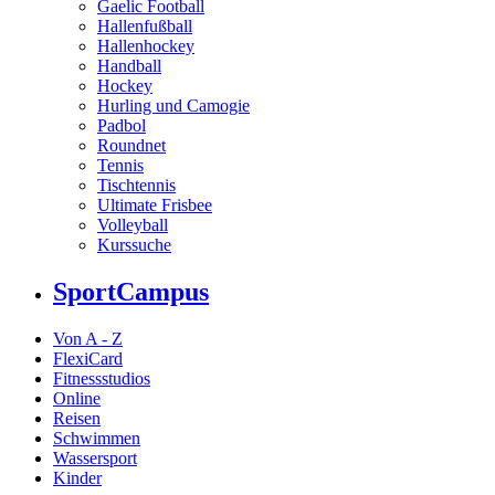
Gaelic Football
Hallenfußball
Hallenhockey
Handball
Hockey
Hurling und Camogie
Padbol
Roundnet
Tennis
Tischtennis
Ultimate Frisbee
Volleyball
Kurssuche
SportCampus
Von A - Z
FlexiCard
Fitnessstudios
Online
Reisen
Schwimmen
Wassersport
Kinder