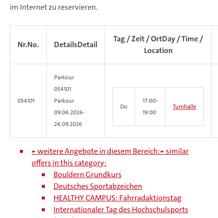
im Internet zu reservieren.
Tag / Zeit / Ort
Day / Time /
Nr.
No.
Details
Detail
Location
Parkour
054101
054101
Parkour
17:00-
Do
Turnhalle
09.04.2026-
19:00
24.09.2026
► weitere Angebote in diesem Bereich:
► similar
offers in this category:
Bouldern Grundkurs
Deutsches Sportabzeichen
HEALTHY CAMPUS: Fahrradaktionstag
Internationaler Tag des Hochschulsports