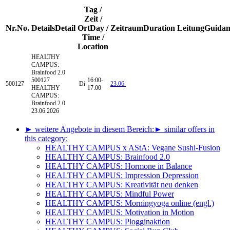
Tag /
Zeit /
Nr.
No.
Details
Detail
Ort
Day /
Zeitraum
Duration
Leitung
Guidan
Time /
Location
HEALTHY
CAMPUS:
Brainfood 2.0
500127
16:00-
500127
Di
23.06.
HEALTHY
17:00
CAMPUS:
Brainfood 2.0
23.06.2026
► weitere Angebote in diesem Bereich:
► similar offers in
this category:
HEALTHY CAMPUS x AStA: Vegane Sushi-Fusion
HEALTHY CAMPUS: Brainfood 2.0
HEALTHY CAMPUS: Hormone in Balance
HEALTHY CAMPUS: Impression Depression
HEALTHY CAMPUS: Kreativität neu denken
HEALTHY CAMPUS: Mindful Power
HEALTHY CAMPUS: Morningyoga online (engl.)
HEALTHY CAMPUS: Motivation in Motion
HEALTHY CAMPUS: Plogginaktion