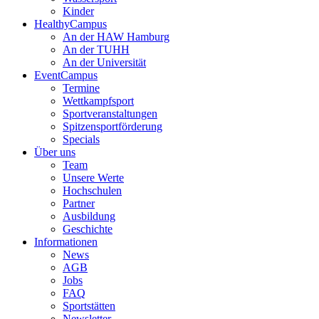
Kinder
HealthyCampus
An der HAW Hamburg
An der TUHH
An der Universität
EventCampus
Termine
Wettkampfsport
Sportveranstaltungen
Spitzensportförderung
Specials
Über uns
Team
Unsere Werte
Hochschulen
Partner
Ausbildung
Geschichte
Informationen
News
AGB
Jobs
FAQ
Sportstätten
Newsletter