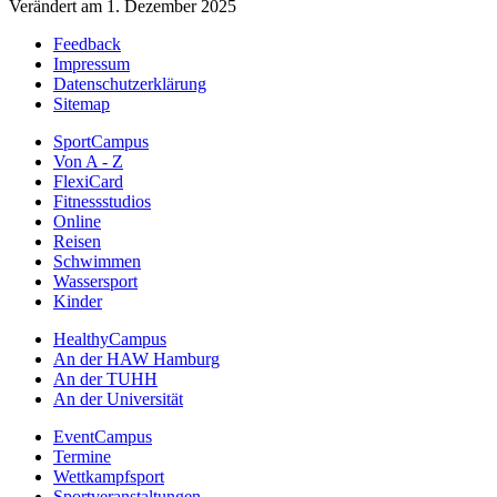
Verändert am 1. Dezember 2025
Feedback
Impressum
Datenschutzerklärung
Sitemap
SportCampus
Von A - Z
FlexiCard
Fitnessstudios
Online
Reisen
Schwimmen
Wassersport
Kinder
HealthyCampus
An der HAW Hamburg
An der TUHH
An der Universität
EventCampus
Termine
Wettkampfsport
Sportveranstaltungen