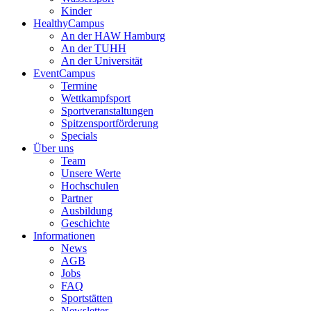
Kinder
HealthyCampus
An der HAW Hamburg
An der TUHH
An der Universität
EventCampus
Termine
Wettkampfsport
Sportveranstaltungen
Spitzensportförderung
Specials
Über uns
Team
Unsere Werte
Hochschulen
Partner
Ausbildung
Geschichte
Informationen
News
AGB
Jobs
FAQ
Sportstätten
Newsletter