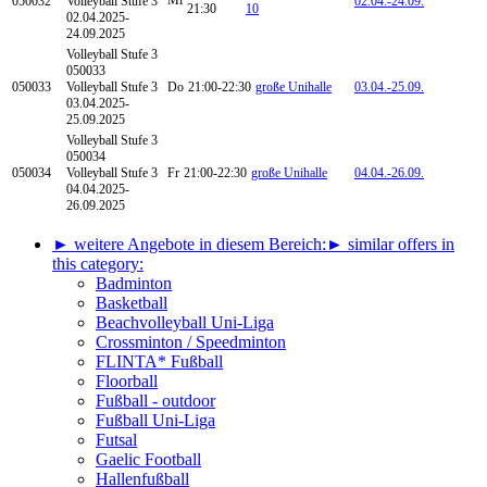
Mi
050032
Volleyball Stufe 3
02.04.-
24.09.
21:30
10
02.04.2025-
24.09.2025
Volleyball
Stufe 3
050033
050033
Volleyball Stufe 3
Do
21:00-22:30
große Unihalle
03.04.-
25.09.
03.04.2025-
25.09.2025
Volleyball
Stufe 3
050034
050034
Volleyball Stufe 3
Fr
21:00-22:30
große Unihalle
04.04.-
26.09.
04.04.2025-
26.09.2025
► weitere Angebote in diesem Bereich:
► similar offers in
this category:
Badminton
Basketball
Beachvolleyball Uni-Liga
Crossminton / Speedminton
FLINTA* Fußball
Floorball
Fußball - outdoor
Fußball Uni-Liga
Futsal
Gaelic Football
Hallenfußball