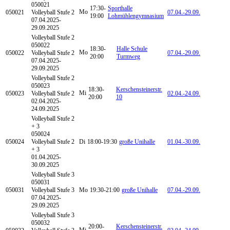
050021
17:30-
Sporthalle
Mo
050021
Volleyball Stufe 2
07.04.-
29.09.
19:00
Lohmühlengymnasium
07.04.2025-
29.09.2025
Volleyball
Stufe 2
050022
18:30-
Halle Schule
Mo
050022
Volleyball Stufe 2
07.04.-
29.09.
20:00
Turmweg
07.04.2025-
29.09.2025
Volleyball
Stufe 2
050023
18:30-
Kerschensteinerstr.
Mi
050023
Volleyball Stufe 2
02.04.-
24.09.
20:00
10
02.04.2025-
24.09.2025
Volleyball
Stufe 2
+ 3
050024
050024
Volleyball Stufe 2
Di
18:00-19:30
große Unihalle
01.04.-
30.09.
+ 3
01.04.2025-
30.09.2025
Volleyball
Stufe 3
050031
050031
Volleyball Stufe 3
Mo
19:30-21:00
große Unihalle
07.04.-
29.09.
07.04.2025-
29.09.2025
Volleyball
Stufe 3
050032
20:00-
Kerschensteinerstr.