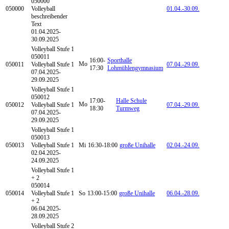
050000
050000
Volleyball
01.04.-
30.09.
beschreibender
Text
01.04.2025-
30.09.2025
Volleyball
Stufe 1
050011
16:00-
Sporthalle
Mo
050011
Volleyball Stufe 1
07.04.-
29.09.
17:30
Lohmühlengymnasium
07.04.2025-
29.09.2025
Volleyball
Stufe 1
050012
17:00-
Halle Schule
Mo
050012
Volleyball Stufe 1
07.04.-
29.09.
18:30
Turmweg
07.04.2025-
29.09.2025
Volleyball
Stufe 1
050013
050013
Volleyball Stufe 1
Mi
16:30-18:00
große Unihalle
02.04.-
24.09.
02.04.2025-
24.09.2025
Volleyball
Stufe 1
+ 2
050014
050014
Volleyball Stufe 1
So
13:00-15:00
große Unihalle
06.04.-
28.09.
+ 2
06.04.2025-
28.09.2025
Volleyball
Stufe 2