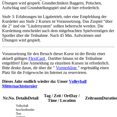
Übungen wird gespielt. Grundtechniken Baggern, Pritschen,
Aufschlag und Grundstellungspiel sind ab hier erforderlich.
Stufe 3: Erfahrungen im Ligabetrieb, oder eine Empfehlung der
Kursleiter aus Stufe 2 Kursen ist Voraussetzung. Das Zuspiel "über
die 2" und ein "Läufersystem" sollten beherrscht werden. Die
Kursleitung entscheidet nach dem mitgebrachten Spielvermögen der
Sportler über die Teilnahme. Nach 45 Min. Aufwärmen und
Übungen wird gespielt.
Voraussetzung für den Besuch dieser Kurse ist der Besitz einer
aktuell gültigen
FlexiCard
. Darüber hinaus ist die Teilnahme
entgeltfrei! Eine Anmeldung zu einzelnen Kursen ist erforderlich.
Bitte denke daran, dir über die "
Vormerkliste
" regelmäßig einen
Platz für die Folgewoche im Internet zu reservieren.
Dieses Jahr endlich wieder da: Unser
Volleyball
Mitternachtsturnier
Tag / Zeit / Ort
Day /
Nr.
No.
Details
Detail
Zeitraum
Duratio
Time / Location
Volleyball
beschreibender
Text