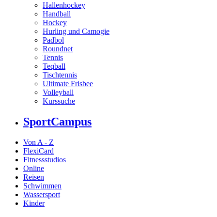
Hallenhockey
Handball
Hockey
Hurling und Camogie
Padbol
Roundnet
Tennis
Teqball
Tischtennis
Ultimate Frisbee
Volleyball
Kurssuche
SportCampus
Von A - Z
FlexiCard
Fitnessstudios
Online
Reisen
Schwimmen
Wassersport
Kinder