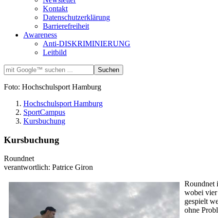
Kontakt
Datenschutzerklärung
Barrierefreiheit
Awareness
Anti-DISKRIMINIERUNG
Leitbild
Foto: Hochschulsport Hamburg
Hochschulsport Hamburg
SportCampus
Kursbuchung
Kursbuchung
Roundnet
verantwortlich: Patrice Giron
Roundnet i
wobei vier
gespielt w
ohne Probl