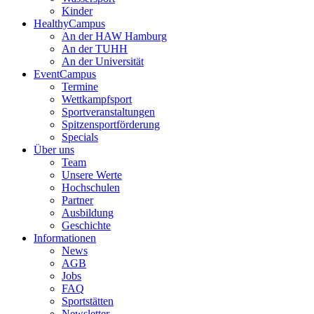
Kinder
HealthyCampus
An der HAW Hamburg
An der TUHH
An der Universität
EventCampus
Termine
Wettkampfsport
Sportveranstaltungen
Spitzensportförderung
Specials
Über uns
Team
Unsere Werte
Hochschulen
Partner
Ausbildung
Geschichte
Informationen
News
AGB
Jobs
FAQ
Sportstätten
Newsletter