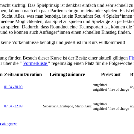
acht süchtig! Das Spielprinzip ist denkbar einfach und sehr schnell z
aben, können nach ein paar Partien sehr gut miteinander spielen. Es ist
 Sucht. Alles, was man benötigt, ist ein Roundnet Set, 4 Spieler*innen 
chiedene Möglichkeiten, das Spiel zu spielen und Spielzüge zu perfektion
u spielen. Dadurch, dass Roundnet eine Teamsportart ist, können die
 und so können auch Anfänger*innen einen schnellen Einstieg finden.
keine Vorkenntnisse benötigt und jedeR ist im Kurs willkommen!!
ung für den Besuch dieser Kurse ist der Besitz einer aktuell gültigen
Fl
ir über die "
Vormerkliste
" regelmäßig einen Platz für die Folgewoche i
on
Zeitraum
Duration
Leitung
Guidance
Preis
Cost
B
entgeltfrei
01.04.-
30.09.
ab
entgeltfrei / free of charge
entgeltfrei
07.04.-
22.09.
Sebastian Christophe, Mario Kurz
ab
entgeltfrei / free of charge
 category: