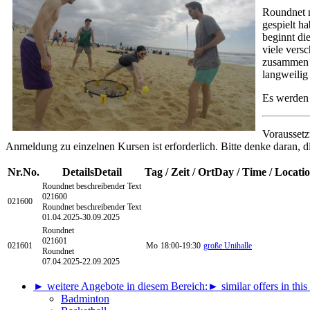
Roundnet m
gespielt h
beginnt die
viele vers
zusammen z
langweilig
Es werden 
Voraussetz
Anmeldung zu einzelnen Kursen ist erforderlich. Bitte denke daran, d
Nr.
No.
Details
Detail
Tag / Zeit / Ort
Day / Time / Locati
Roundnet
beschreibender Text
021600
021600
Roundnet beschreibender Text
01.04.2025-
30.09.2025
Roundnet
021601
021601
Mo
18:00-19:30
große Unihalle
Roundnet
07.04.2025-
22.09.2025
► weitere Angebote in diesem Bereich:
► similar offers in this
Badminton