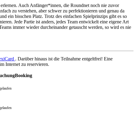
u erlernen. Auch Anfänger*innen, die Roundnet noch nie zuvor
 einfach zu verstehen, aber schwer zu perfektionieren und genau da
und ein bisschen Platz. Trotz des einfachen Spielprinzips gibt es so
ieren. Jede Partie ist anders, jedes Team entwickelt eine eigene Art
 Teams immer wieder durcheinander getauscht werden, so wird es nie
exiCard
. Darüber hinaus ist die Teilnahme entgeltfrei! Eine
m Internet zu reservieren.
uchung
Booking
gelaufen
gelaufen