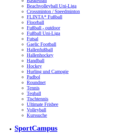
Basketball
Beachvolleyball Uni-Liga
Crossminton / Speedminton
FLINTA* Fußball
Floorball
Fußball - outdoor
Fußball Uni-Liga
Futsal
Gaelic Football
Hallenfußball
Hallenhockey
Handball
Hockey
Hurling und Camogie
Padbol
Roundnet
Tennis
Teqball
Tischtennis
Ultimate Frisbee
Volleyball
Kurssuche
SportCampus