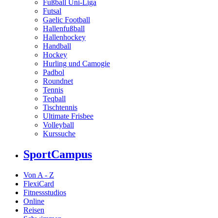
Fußball Uni-Liga
Futsal
Gaelic Football
Hallenfußball
Hallenhockey
Handball
Hockey
Hurling und Camogie
Padbol
Roundnet
Tennis
Teqball
Tischtennis
Ultimate Frisbee
Volleyball
Kurssuche
SportCampus
Von A - Z
FlexiCard
Fitnessstudios
Online
Reisen