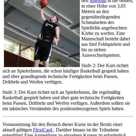
den
Spielball
in die beiden,
in einer Höhe von 3,05
Metern an den
gegenüberliegenden
Schmalseiten des
Spielfelds angebrachten
Körbe zu werfen. Eine
Mannschaft besteht dabei
aus fünf Feldspielern und
bis zu sieben
Auswechselspielern.
Stufe 2: Der Kurs richtet
sich an SpielerInnen, die schon häufiger Basketball gespielt haben
und über grundlegende technische Fertigkeiten beim Passen,
Dribbeln und Werfen verfügen.
Stufe 3: Der Kurs richtet sich an SpielerInnen, die regelmäßig
Basketball gespielt haben und über gute technische Fertigkeiten
beim Passen, Dribbeln und Werfen verfügen. Außerdem sollten sie
ein taktisches Verständnis des positionsbezogenen Spiels haben.
Voraussetzung für den Besuch dieser Kurse ist der Besitz einer
aktuell gültigen
FlexiCard
. Darüber hinaus ist die Teilnahme
entgeltfrei! Eine Anmeldung zu einzelnen Kursen ist erforderlich.