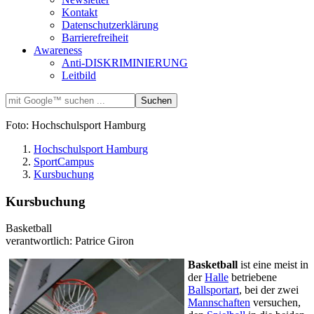
Kontakt
Datenschutzerklärung
Barrierefreiheit
Awareness
Anti-DISKRIMINIERUNG
Leitbild
Foto: Hochschulsport Hamburg
Hochschulsport Hamburg
SportCampus
Kursbuchung
Kursbuchung
Basketball
verantwortlich: Patrice Giron
Basketball
ist eine meist in
der
Halle
betriebene
Ballsportart
, bei der zwei
Mannschaften
versuchen,