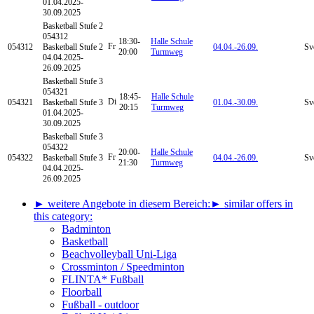
01.04.2025-
30.09.2025
Basketball
Stufe 2
054312
18:30-
Halle Schule
Fr
054312
Basketball Stufe 2
04.04.-
26.09.
Sv
20:00
Turmweg
04.04.2025-
26.09.2025
Basketball
Stufe 3
054321
18:45-
Halle Schule
Di
054321
Basketball Stufe 3
01.04.-
30.09.
Sv
20:15
Turmweg
01.04.2025-
30.09.2025
Basketball
Stufe 3
054322
20:00-
Halle Schule
Fr
054322
Basketball Stufe 3
04.04.-
26.09.
Sv
21:30
Turmweg
04.04.2025-
26.09.2025
► weitere Angebote in diesem Bereich:
► similar offers in
this category:
Badminton
Basketball
Beachvolleyball Uni-Liga
Crossminton / Speedminton
FLINTA* Fußball
Floorball
Fußball - outdoor