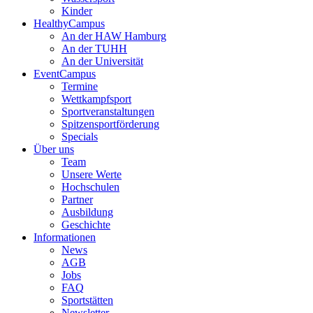
Kinder
HealthyCampus
An der HAW Hamburg
An der TUHH
An der Universität
EventCampus
Termine
Wettkampfsport
Sportveranstaltungen
Spitzensportförderung
Specials
Über uns
Team
Unsere Werte
Hochschulen
Partner
Ausbildung
Geschichte
Informationen
News
AGB
Jobs
FAQ
Sportstätten
Newsletter