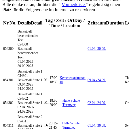
Bitte denke daran, dir über die "
Vormerkliste
" regelmäßig einen
Platz für die Folgewoche im Internet zu reservieren.
Tag / Zeit / Ort
Day /
Nr.
No.
Details
Detail
Zeitraum
Duration
L
Time / Location
Basketball
beschreibender
Text
054300
054300
Basketball
01.04.-
30.09.
beschreibender
Text
01.04.2025-
30.09.2025
Basketball
Stufe 1
054301
17:00-
Kerschensteinerstr.
Th
Mi
054301
Basketball Stufe 1
09.04.-
24.09.
18:30
10
Ke
09.04.2025-
24.09.2025
Basketball
Stufe 1
054302
18:30-
Halle Schule
Mi
054302
Basketball Stufe 1
02.04.-
24.09.
Om
20:00
Turmweg
02.04.2025-
24.09.2025
Basketball
Stufe 2
054311
20:15-
Halle Schule
Di
054311
Basketball Stufe 2
01.04.-
30.09.
Sv
21:45
Turmweg