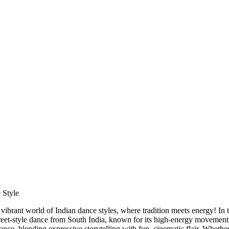
 Style
 vibrant world of Indian dance styles, where tradition meets energy! In
treet-style dance from South India, known for its high-energy movemen
ce, blending expressive storytelling with fun, cinematic flair. Whether