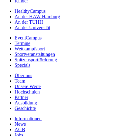
Kinder
HealthyCampus
An der HAW Hamburg
An der TUHH
An der Universität
EventCampus
Termine
Wettkampfsport
Sportveranstaltungen
Spitzensportförderung
Specials
Über uns
Team
Unsere Werte
Hochschulen
Partner
Ausbildung
Geschichte
Informationen
News
AGB
Jobs