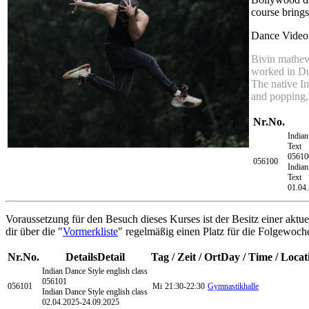
course brings
Dance Video
Bivin mathew 
worked in Du
The native In
and popping, 
Nr.
No.
Indian
Text
05610
056100
Indian
Text
01.04
Voraussetzung für den Besuch dieses Kurses ist der Besitz einer aktue
dir über die "
Vormerkliste
" regelmäßig einen Platz für die Folgewoche
Nr.
No.
Details
Detail
Tag / Zeit / Ort
Day / Time / Locat
Indian Dance Style
english class
056101
056101
Mi
21:30-22:30
Gymnastikhalle
Indian Dance Style english class
02.04.2025-
24.09.2025