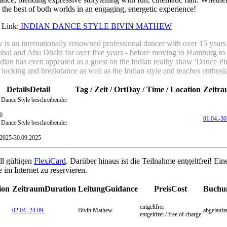
 the best of both worlds in an engaging, energetic experience!
 Link:
INDIAN DANCE STYLE BIVIN MATHEW
is an internationally renowned professional dancer with over 15 years 
bai and Abu Dhabi for over five years - before moving to Hamburg to
dian has even appeared as a guest on the Indian reality show 'Dance Pl
locking and breakdance as well as the Indian style and teaches enthusi
Details
Detail
Tag / Zeit / Ort
Day / Time / Location
Zeitr
 Dance Style
beschreibender
0
01.04.-
30
 Dance Style beschreibender
.2025-
30.09.2025
ll gültigen
FlexiCard
. Darüber hinaus ist die Teilnahme entgeltfrei! Ei
 im Internet zu reservieren.
ion
Zeitraum
Duration
Leitung
Guidance
Preis
Cost
Buchu
entgeltfrei
02.04.-
24.09.
Bivin Mathew
abgelaufe
entgeltfrei / free of charge