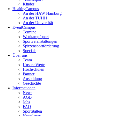
Kinder
HealthyCampus
An der HAW Hamburg
An der TUHH
An der Universität
EventCampus
Termine
Wettkampfsport
Sportveranstaltungen
Spitzensportförderung
Specials
Über uns
Team
Unsere Werte
Hochschulen
Partner
Ausbildung
Geschichte
Informationen
News
AGB
Jobs
FAQ
Sportstätten
Newsletter