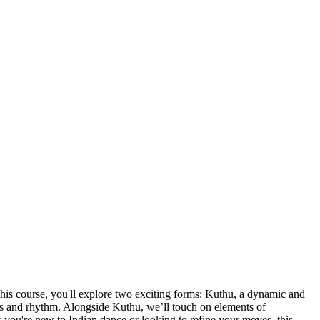
 this course, you'll explore two exciting forms: Kuthu, a dynamic and
ts and rhythm. Alongside Kuthu, we’ll touch on elements of
 you're new to Indian dance or looking to refine your moves, this