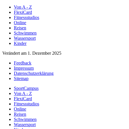
Von A - Z
FlexiCard
Fitnessstudios
Online
Reisen
Schwimmen
Wassersport
Kinder
Verändert am 1. Dezember 2025
Feedback
Impressum
Datenschutzerklärung
Sitemap
SportCampus
Von A - Z
FlexiCard
Fitnessstudios
Online
Reisen
Schwimmen
Wassersport