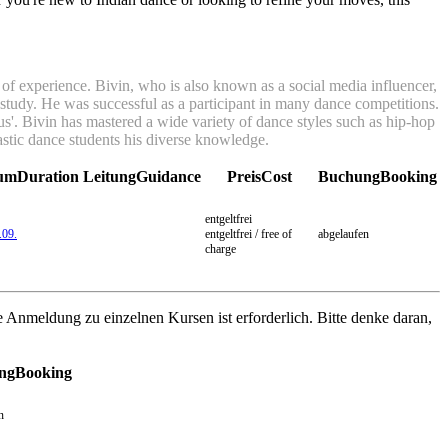
of experience. Bivin, who is also known as a social media influencer,
 study. He
was successful as a participant in many dance competitions.
us'.
Bivin has mastered a wide variety of dance styles such as hip-hop
astic dance students his diverse knowledge.
aum
Duration
Leitung
Guidance
Preis
Cost
Buchung
Booking
entgeltfrei
.09.
entgeltfrei / free of
abgelaufen
charge
ne Anmeldung zu einzelnen Kursen ist erforderlich. Bitte denke daran,
ng
Booking
n