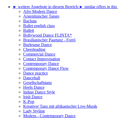
► weitere Angebote in diesem Bereich:
► similar offers in this
Afro Modern Dance
Argentinischer Tango
Bachata
Ballet english class
Ballett
Bollywood Dance FLINTA*
Brasilianischer Paartanz - Forró
Burlesque Dance
Cheerleading
Commercial Dance
Contact Improvisation
Contemporary Dance
Contemporary Dance Flow
Dance practice
Dancehall
Gesellschaftstanz
Heels Dance
Indian Dance Style
Irish Dance
K-Pop
Kreativer Tanz mit afrikanischer Live-Musik
Lady Styling
Modern - Contemporary Dance