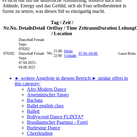
es nicht nur um die tänzerische Ausführung, sondern auch um
Attitude, Energy und das Gefühl, sich als Frau selbstbestimmt in
Szene zu setzen, was diesen Stil so einzigartig macht.
Tag / Zeit /
Nr.
No.
Details
Detail
Ort
Day / Time
Zeitraum
Duration
Leitung
/ Location
Dancehall
Female
Steps
070202
21:00-
kleine
Mo
070202
Dancehall Female
07.04.-
04.08.
Laura Riske
22:00
Unihalle
Steps
07.04.2025-
04.08.2025
► weitere Angebote in diesem Bereich:
► similar offers in
this category:
Afro Modern Dance
Argentinischer Tango
Bachata
Ballet english class
Ballett
Bollywood Dance FLINTA*
Brasilianischer Paartanz - Forró
Burlesque Dance
Cheerleading