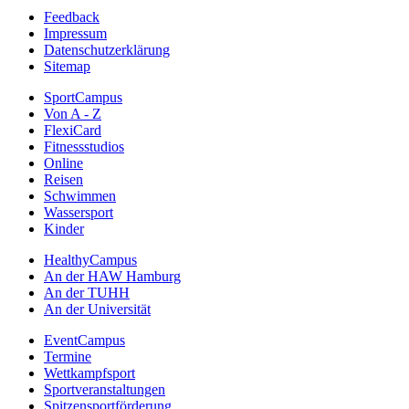
Feedback
Impressum
Datenschutzerklärung
Sitemap
SportCampus
Von A - Z
FlexiCard
Fitnessstudios
Online
Reisen
Schwimmen
Wassersport
Kinder
HealthyCampus
An der HAW Hamburg
An der TUHH
An der Universität
EventCampus
Termine
Wettkampfsport
Sportveranstaltungen
Spitzensportförderung