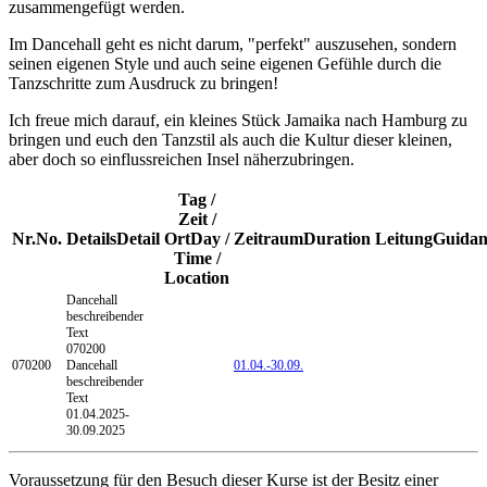
zusammengefügt werden.
Im Dancehall geht es nicht darum, "perfekt" auszusehen, sondern
seinen eigenen Style und auch seine eigenen Gefühle durch die
Tanzschritte zum Ausdruck zu bringen!
Ich freue mich darauf, ein kleines Stück Jamaika nach Hamburg zu
bringen und euch den Tanzstil als auch die Kultur dieser kleinen,
aber doch so einflussreichen Insel näherzubringen.
Tag /
Zeit /
Nr.
No.
Details
Detail
Ort
Day /
Zeitraum
Duration
Leitung
Guidan
Time /
Location
Dancehall
beschreibender
Text
070200
070200
Dancehall
01.04.-
30.09.
beschreibender
Text
01.04.2025-
30.09.2025
Voraussetzung für den Besuch dieser Kurse ist der Besitz einer