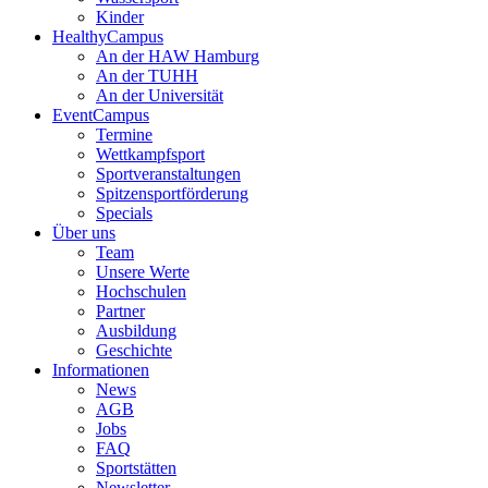
Kinder
HealthyCampus
An der HAW Hamburg
An der TUHH
An der Universität
EventCampus
Termine
Wettkampfsport
Sportveranstaltungen
Spitzensportförderung
Specials
Über uns
Team
Unsere Werte
Hochschulen
Partner
Ausbildung
Geschichte
Informationen
News
AGB
Jobs
FAQ
Sportstätten
Newsletter