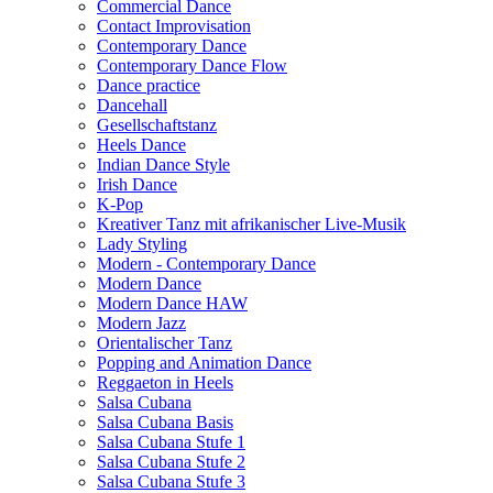
Commercial Dance
Contact Improvisation
Contemporary Dance
Contemporary Dance Flow
Dance practice
Dancehall
Gesellschaftstanz
Heels Dance
Indian Dance Style
Irish Dance
K-Pop
Kreativer Tanz mit afrikanischer Live-Musik
Lady Styling
Modern - Contemporary Dance
Modern Dance
Modern Dance HAW
Modern Jazz
Orientalischer Tanz
Popping and Animation Dance
Reggaeton in Heels
Salsa Cubana
Salsa Cubana Basis
Salsa Cubana Stufe 1
Salsa Cubana Stufe 2
Salsa Cubana Stufe 3