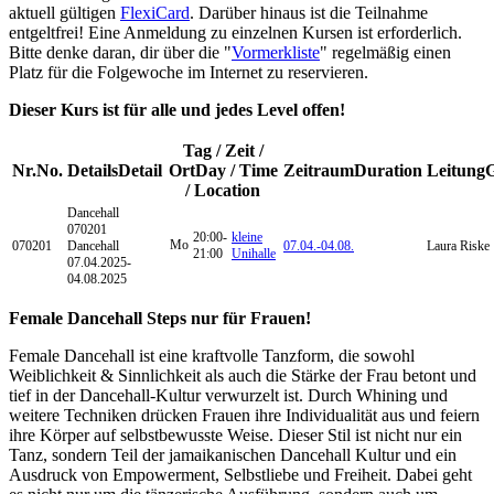
aktuell gültigen
FlexiCard
. Darüber hinaus ist die Teilnahme
entgeltfrei! Eine Anmeldung zu einzelnen Kursen ist erforderlich.
Bitte denke daran, dir über die "
Vormerkliste
" regelmäßig einen
Platz für die Folgewoche im Internet zu reservieren.
Dieser Kurs ist für alle und jedes Level offen!
Tag / Zeit /
Nr.
No.
Details
Detail
Ort
Day / Time
Zeitraum
Duration
Leitung
/ Location
Dancehall
070201
20:00-
kleine
Mo
070201
Dancehall
07.04.-
04.08.
Laura Riske
21:00
Unihalle
07.04.2025-
04.08.2025
Female Dancehall Steps nur für Frauen!
Female Dancehall ist eine kraftvolle Tanzform, die sowohl
Weiblichkeit & Sinnlichkeit als auch die Stärke der Frau betont und
tief in der Dancehall-Kultur verwurzelt ist. Durch Whining und
weitere Techniken drücken Frauen ihre Individualität aus und feiern
ihre Körper auf selbstbewusste Weise. Dieser Stil ist nicht nur ein
Tanz, sondern Teil der jamaikanischen Dancehall Kultur und ein
Ausdruck von Empowerment, Selbstliebe und Freiheit. Dabei geht