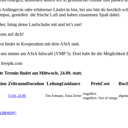
u Anfänger:in oder erfahrener Läufer:in bist, bei uns bist du herzlic
pus, genießen die frische Luft und haben zusammen Spaß dabei.
i, bring deine Laufschuhe mit und let’s run!
 uns auf dich!
t findet in Kooperation mit dem AStA statt.
n uns immer am AStA Infocafé (VMP 5). Dort habt ihr die Möglichkeit 
: freepik.com
e Termin findet am Mittwoch, 24.09. statt.
tion
Zeitraum
Duration
Leitung
Guidance
Preis
Cost
Buc
entgeltfrei
15.04.-
24.09.
Tim Artmann, Anna Zerner
abgela
entgeltfrei / free of charge
 category: