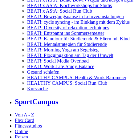
BEAT! x AStA: Kochworkshops für Studis
BEAT! x AStA: Social Run Club
BEAT!: Bewegungspause in Lehrveranstaltungen
BEAT!: cycle syncing - im Einklang mit dem Zyklus
BEAT!: Diversity of relaxation techniques
BEAT!: Entspannt ins Sommersemester
BEAT!: Kanutour für Studierende & Eltern mit Kind
BEAT!: Mentalstrategien für Studierende
BEAT!: Morning Yoga am Segelsteg
BEAT!: Ploggingaktion am Tag der Umwelt
BEAT!: Social Media Overload
BEAT!: Work-Life-Study-Balance
Gesund schlafen
HEALTHY CAMPUS: Health & Work Barometer
HEALTHY CAMPUS: Social Run Club
Kurssuche
SportCampus
Von A - Z
FlexiCard
Fitnessstudios
Online
Reisen