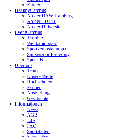
Kinder
HealthyCampus
An der HAW Hamburg
An der TUHH
An der Universität
EventCampus
Termine
Wettkampfsport
Sportveranstaltungen
Spitzensportförderung
Specials
Über uns
Team
Unsere Werte
Hochschulen
Partner
Ausbildung
Geschichte
Informationen
News
AGB
Jobs
FAQ
Sportstätten
Newsletter