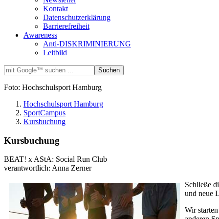
Kontakt
Datenschutzerklärung
Barrierefreiheit
Awareness
Anti-DISKRIMINIERUNG
Leitbild
Foto: Hochschulsport Hamburg
Hochschulsport Hamburg
SportCampus
Kursbuchung
Kursbuchung
BEAT! x AStA: Social Run Club
verantwortlich: Anna Zerner
Schließe d
und neue L
Wir starte
anderen Sp