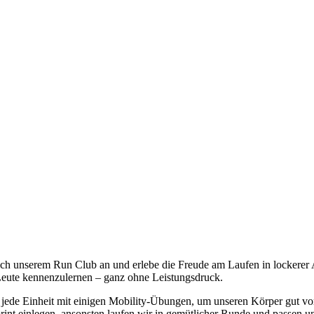
ich unserem Run Club an und erlebe die Freude am Laufen in lockerer A
eute kennenzulernen – ganz ohne Leistungsdruck.
n jede Einheit mit einigen Mobility-Übungen, um unseren Körper gut vo
rint einlegen, ansonsten laufen wir in gemütlicher Runde und passen