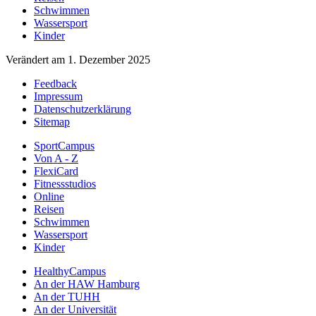
Schwimmen
Wassersport
Kinder
Verändert am 1. Dezember 2025
Feedback
Impressum
Datenschutzerklärung
Sitemap
SportCampus
Von A - Z
FlexiCard
Fitnessstudios
Online
Reisen
Schwimmen
Wassersport
Kinder
HealthyCampus
An der HAW Hamburg
An der TUHH
An der Universität