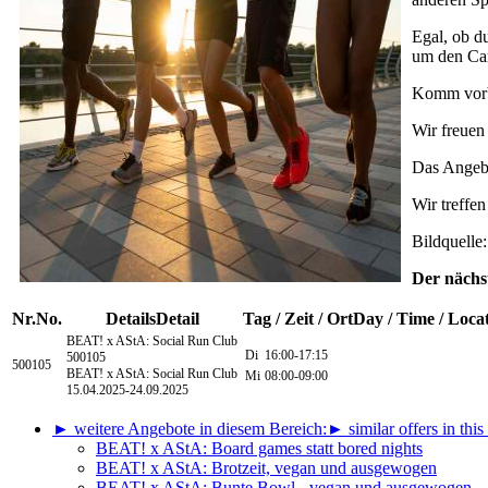
Egal, ob d
um den Cam
Komm vorbe
Wir freuen
Das Angebo
Wir treffe
Bildquelle
Der nächst
Nr.
No.
Details
Detail
Tag / Zeit / Ort
Day / Time / Loca
BEAT! x AStA: Social Run Club
Di
16:00-17:15
500105
500105
BEAT! x AStA: Social Run Club
Mi
08:00-09:00
15.04.2025-
24.09.2025
► weitere Angebote in diesem Bereich:
► similar offers in this
BEAT! x AStA: Board games statt bored nights
BEAT! x AStA: Brotzeit, vegan und ausgewogen
BEAT! x AStA: Bunte Bowl - vegan und ausgewogen