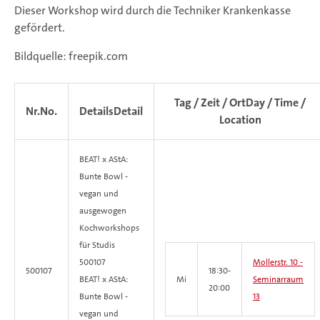
Dieser Workshop wird durch die Techniker Krankenkasse
gefördert.
Bildquelle: freepik.com
Tag / Zeit / Ort
Day / Time /
Nr.
No.
Details
Detail
Location
BEAT! x AStA:
Bunte Bowl -
vegan und
ausgewogen
Kochworkshops
für Studis
500107
Mollerstr. 10 -
500107
18:30-
BEAT! x AStA:
Mi
Seminarraum
20:00
Bunte Bowl -
13
vegan und