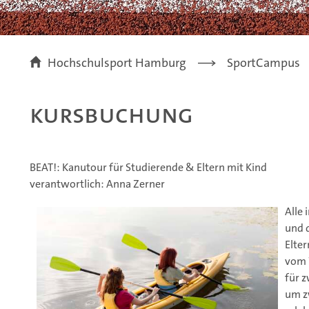
Hochschulsport Hamburg
SportCampus
Kursbuchung
BEAT!: Kanutour für Studierende & Eltern mit Kind
verantwortlich: Anna Zerner
Alle 
und d
Elte
vom 
für z
um z