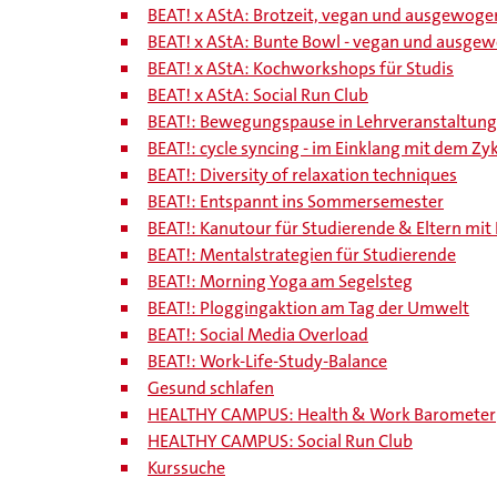
BEAT! x AStA: Brotzeit, vegan und ausgewoge
BEAT! x AStA: Bunte Bowl - vegan und ausge
BEAT! x AStA: Kochworkshops für Studis
BEAT! x AStA: Social Run Club
BEAT!: Bewegungspause in Lehrveranstaltun
BEAT!: cycle syncing - im Einklang mit dem Zy
BEAT!: Diversity of relaxation techniques
BEAT!: Entspannt ins Sommersemester
BEAT!: Kanutour für Studierende & Eltern mit
BEAT!: Mentalstrategien für Studierende
BEAT!: Morning Yoga am Segelsteg
BEAT!: Ploggingaktion am Tag der Umwelt
BEAT!: Social Media Overload
BEAT!: Work-Life-Study-Balance
Gesund schlafen
HEALTHY CAMPUS: Health & Work Barometer
HEALTHY CAMPUS: Social Run Club
Kurssuche