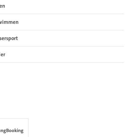
sen
wimmen
sersport
der
ung
Booking