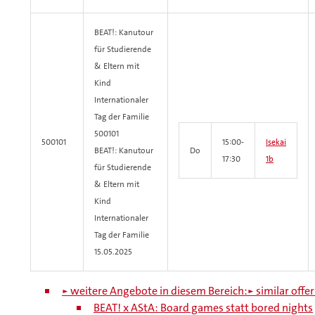
BEAT!: Kanutour
für Studierende
& Eltern mit
Kind
Internationaler
Tag der Familie
500101
500101
15:00-
Isekai
BEAT!: Kanutour
Do
17:30
1b
für Studierende
& Eltern mit
Kind
Internationaler
Tag der Familie
15.05.2025
► weitere Angebote in diesem Bereich:
► similar offer
BEAT! x AStA: Board games statt bored nights