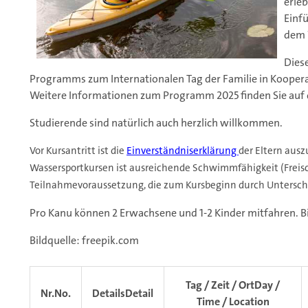
erleb
Einfü
dem 
Dies
Programms zum Internationalen Tag der Familie in Koopera
Weitere Informationen zum Programm 2025 finden Sie auf d
Studierende sind natürlich auch herzlich willkommen.
Vor Kursantritt ist die
Einverständniserklärung
der Eltern ausz
Wassersportkursen ist ausreichende Schwimmfähigkeit (Frei
Teilnahmevoraussetzung, die zum Kursbeginn durch Unterschri
Pro Kanu können 2 Erwachsene und 1-2 Kinder mitfahren. Bi
Bildquelle: freepik.com
Tag / Zeit / Ort
Day /
Nr.
No.
Details
Detail
Time / Location