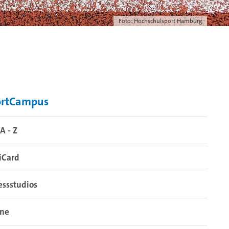
Foto: Hochschulsport Hamburg
ortCampus
A - Z
iCard
essstudios
ine