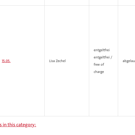
entgeltfrei
entgeltfrei /
15.05.
Lisa Zechel
abgelau
free of
charge
s in this category: