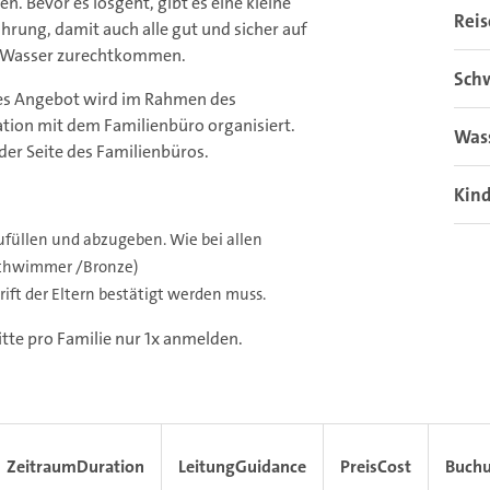
en. Bevor es losgeht, gibt es eine kleine
Rei
hrung, damit auch alle gut und sicher auf
Wasser zurechtkommen.
Sch
es Angebot wird im Rahmen des
tion mit dem Familienbüro organisiert.
Was
er Seite des Familienbüros.
Kin
ufüllen und abzugeben. Wie bei allen
schwimmer /Bronze)
ft der Eltern bestätigt werden muss.
tte pro Familie nur 1x anmelden.
Zeitraum
Duration
Leitung
Guidance
Preis
Cost
Buch