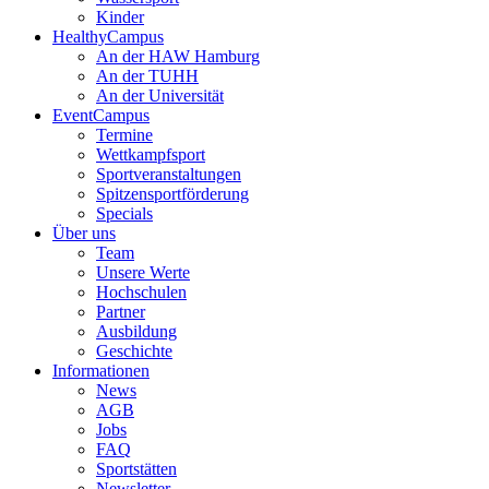
Kinder
HealthyCampus
An der HAW Hamburg
An der TUHH
An der Universität
EventCampus
Termine
Wettkampfsport
Sportveranstaltungen
Spitzensportförderung
Specials
Über uns
Team
Unsere Werte
Hochschulen
Partner
Ausbildung
Geschichte
Informationen
News
AGB
Jobs
FAQ
Sportstätten
Newsletter