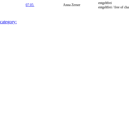
entgeltfrei
07.05.
Anna Zerner
entgeltfrei / free of ch
 category: