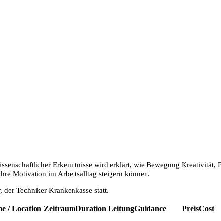
enschaftlicher Erkenntnisse wird erklärt, wie Bewegung Kreativität, P
ihre Motivation im Arbeitsalltag steigern können.
, der Techniker Krankenkasse statt.
e / Location
Zeitraum
Duration
Leitung
Guidance
Preis
Cost