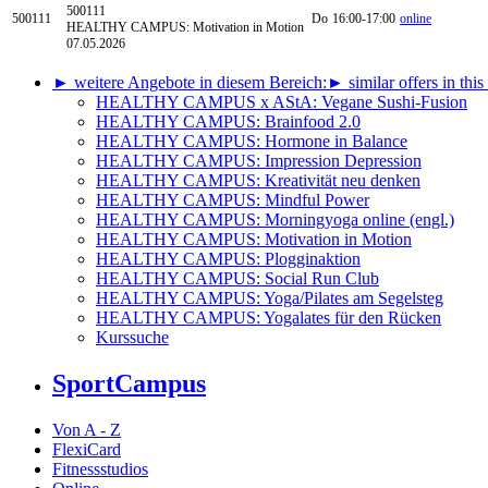
500111
500111
Do
16:00-17:00
online
HEALTHY CAMPUS: Motivation in Motion
07.05.2026
► weitere Angebote in diesem Bereich:
► similar offers in this
HEALTHY CAMPUS x AStA: Vegane Sushi-Fusion
HEALTHY CAMPUS: Brainfood 2.0
HEALTHY CAMPUS: Hormone in Balance
HEALTHY CAMPUS: Impression Depression
HEALTHY CAMPUS: Kreativität neu denken
HEALTHY CAMPUS: Mindful Power
HEALTHY CAMPUS: Morningyoga online (engl.)
HEALTHY CAMPUS: Motivation in Motion
HEALTHY CAMPUS: Plogginaktion
HEALTHY CAMPUS: Social Run Club
HEALTHY CAMPUS: Yoga/Pilates am Segelsteg
HEALTHY CAMPUS: Yogalates für den Rücken
Kurssuche
SportCampus
Von A - Z
FlexiCard
Fitnessstudios