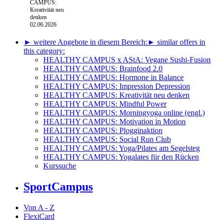
CAMPUS:
Kreativität neu
denken
02.06.2026
► weitere Angebote in diesem Bereich:
► similar offers in
this category:
HEALTHY CAMPUS x AStA: Vegane Sushi-Fusion
HEALTHY CAMPUS: Brainfood 2.0
HEALTHY CAMPUS: Hormone in Balance
HEALTHY CAMPUS: Impression Depression
HEALTHY CAMPUS: Kreativität neu denken
HEALTHY CAMPUS: Mindful Power
HEALTHY CAMPUS: Morningyoga online (engl.)
HEALTHY CAMPUS: Motivation in Motion
HEALTHY CAMPUS: Plogginaktion
HEALTHY CAMPUS: Social Run Club
HEALTHY CAMPUS: Yoga/Pilates am Segelsteg
HEALTHY CAMPUS: Yogalates für den Rücken
Kurssuche
SportCampus
Von A - Z
FlexiCard