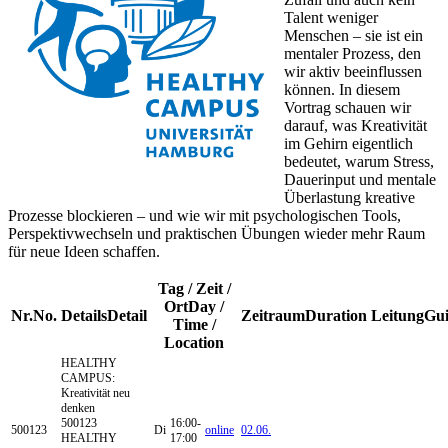
Talent weniger
Menschen – sie ist ein
mentaler Prozess, den
wir aktiv beeinflussen
können. In diesem
Vortrag schauen wir
darauf, was Kreativität
im Gehirn eigentlich
bedeutet, warum Stress,
Dauerinput und mentale
Überlastung kreative
Prozesse blockieren – und wie wir mit psychologischen Tools,
Perspektivwechseln und praktischen Übungen wieder mehr Raum
für neue Ideen schaffen.
Tag / Zeit /
Ort
Day /
Nr.
No.
Details
Detail
Zeitraum
Duration
Leitung
Gu
Time /
Location
HEALTHY
CAMPUS:
Kreativität neu
denken
500123
16:00-
500123
Di
online
02.06.
HEALTHY
17:00