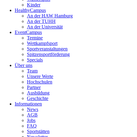
Kinder
HealthyCampus
An der HAW Hamburg
An der TUHH
An der Universität
EventCampus
Termine
Wettkampfsport
Sportveranstaltungen
Spitzensportförderung
Specials
Über uns
Team
Unsere Werte
Hochschulen
Partner
Ausbildung
Geschichte
Informationen
News
AGB
Jobs
FAQ
Sportstätten
Newsletter