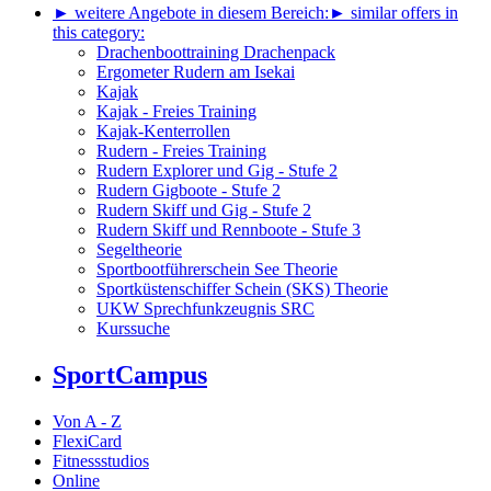
► weitere Angebote in diesem Bereich:
► similar offers in
this category:
Drachenboottraining Drachenpack
Ergometer Rudern am Isekai
Kajak
Kajak - Freies Training
Kajak-Kenterrollen
Rudern - Freies Training
Rudern Explorer und Gig - Stufe 2
Rudern Gigboote - Stufe 2
Rudern Skiff und Gig - Stufe 2
Rudern Skiff und Rennboote - Stufe 3
Segeltheorie
Sportbootführerschein See Theorie
Sportküstenschiffer Schein (SKS) Theorie
UKW Sprechfunkzeugnis SRC
Kurssuche
SportCampus
Von A - Z
FlexiCard
Fitnessstudios
Online