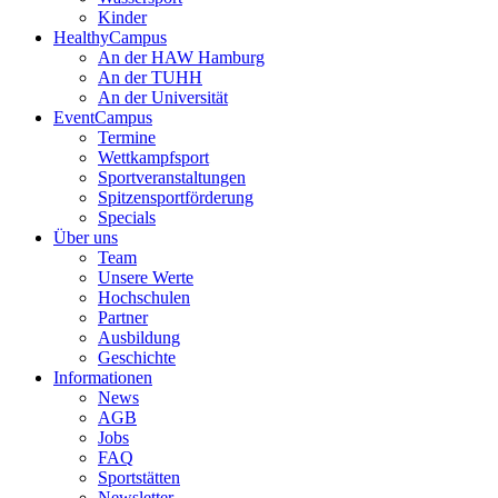
Kinder
HealthyCampus
An der HAW Hamburg
An der TUHH
An der Universität
EventCampus
Termine
Wettkampfsport
Sportveranstaltungen
Spitzensportförderung
Specials
Über uns
Team
Unsere Werte
Hochschulen
Partner
Ausbildung
Geschichte
Informationen
News
AGB
Jobs
FAQ
Sportstätten
Newsletter