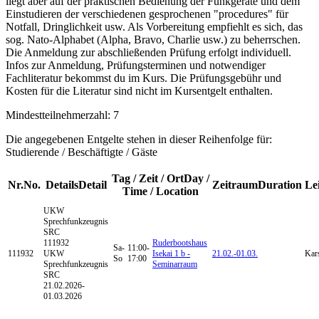
liegt aber auf der praktischen Bedienung der Funkgeräte und dem
Einstudieren der verschiedenen gesprochenen "procedures" für
Notfall, Dringlichkeit usw. Als Vorbereitung empfiehlt es sich, das
sog. Nato-Alphabet (Alpha, Bravo, Charlie usw.) zu beherrschen.
Die Anmeldung zur abschließenden Prüfung erfolgt individuell.
Infos zur Anmeldung, Prüfungsterminen und notwendiger
Fachliteratur bekommst du im Kurs. Die Prüfungsgebühr und
Kosten für die Literatur sind nicht im Kursentgelt enthalten.
Mindestteilnehmerzahl: 7
Die angegebenen Entgelte stehen in dieser Reihenfolge für:
Studierende / Beschäftigte / Gäste
Tag / Zeit / Ort
Day /
Nr.
No.
Details
Detail
Zeitraum
Duration
Le
Time / Location
UKW
Sprechfunkzeugnis
SRC
111932
Ruderbootshaus
Sa-
11:00-
111932
UKW
Isekai 1 b -
21.02.-
01.03.
Kar
So
17:00
Sprechfunkzeugnis
Seminarraum
SRC
21.02.2026-
01.03.2026