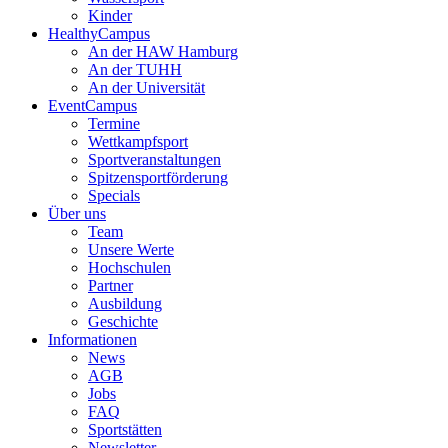
Kinder
HealthyCampus
An der HAW Hamburg
An der TUHH
An der Universität
EventCampus
Termine
Wettkampfsport
Sportveranstaltungen
Spitzensportförderung
Specials
Über uns
Team
Unsere Werte
Hochschulen
Partner
Ausbildung
Geschichte
Informationen
News
AGB
Jobs
FAQ
Sportstätten
Newsletter