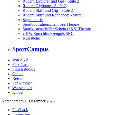
Rudern Explorer und Gig - Stufe 2
Rudern Gigboote - Stufe 2
Rudern Skiff und Gig - Stufe 2
Rudern Skiff und Rennboote - Stufe 3
Segeltheorie
Sportbootführerschein See Theorie
Sportküstenschiffer Schein (SKS) Theorie
UKW Sprechfunkzeugnis SRC
Kurssuche
SportCampus
Von A - Z
FlexiCard
Fitnessstudios
Online
Reisen
Schwimmen
Wassersport
Kinder
Verändert am 1. Dezember 2025
Feedback
Impressum