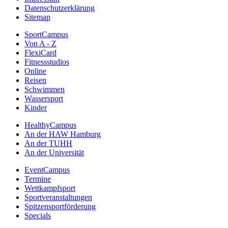
Datenschutzerklärung
Sitemap
SportCampus
Von A - Z
FlexiCard
Fitnessstudios
Online
Reisen
Schwimmen
Wassersport
Kinder
HealthyCampus
An der HAW Hamburg
An der TUHH
An der Universität
EventCampus
Termine
Wettkampfsport
Sportveranstaltungen
Spitzensportförderung
Specials