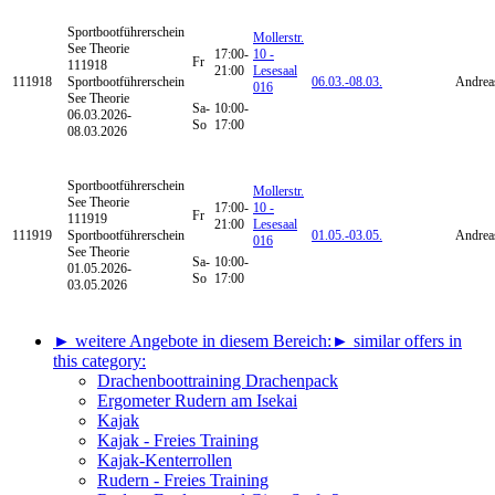
Sportbootführerschein
Mollerstr.
See Theorie
17:00-
10 -
Fr
111918
21:00
Lesesaal
111918
Sportbootführerschein
06.03.-
08.03.
Andrea
016
See Theorie
Sa-
10:00-
06.03.2026-
So
17:00
08.03.2026
Sportbootführerschein
Mollerstr.
See Theorie
17:00-
10 -
Fr
111919
21:00
Lesesaal
111919
Sportbootführerschein
01.05.-
03.05.
Andrea
016
See Theorie
Sa-
10:00-
01.05.2026-
So
17:00
03.05.2026
► weitere Angebote in diesem Bereich:
► similar offers in
this category:
Drachenboottraining Drachenpack
Ergometer Rudern am Isekai
Kajak
Kajak - Freies Training
Kajak-Kenterrollen
Rudern - Freies Training