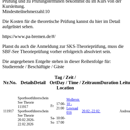
Prüfung und zu Prüfungsterminen bekommst du im Kurs von der
Kursleitung.
Mindestteilnehmerzahl:10
Die Kosten für die theoretische Prüfung kannst du hier im Detail
aufgelistet sehen.
https://www.pa-bremen.de/#/
Planst du auch die Anmeldung zur SKS-Theorieprüfung, muss die
SBF-See Theorieprüfung vorher erfolgreich absolviert sein.
Die angegebenen Entgelte stehen in dieser Reihenfolge für:
Studierende / Beschäftigte / Gäste
Tag / Zeit /
Nr.
No.
Details
Detail
Ort
Day / Time /
Zeitraum
Duration
Leit
Location
Sportbootführerschein
Mollerstr.
See Theorie
17:00-
10 -
Fr
111917
21:00
Lesesaal
111917
Sportbootführerschein
20.02.-
22.02.
Andrea
016
See Theorie
Sa-
10:00-
20.02.2026-
So
17:00
22.02.2026