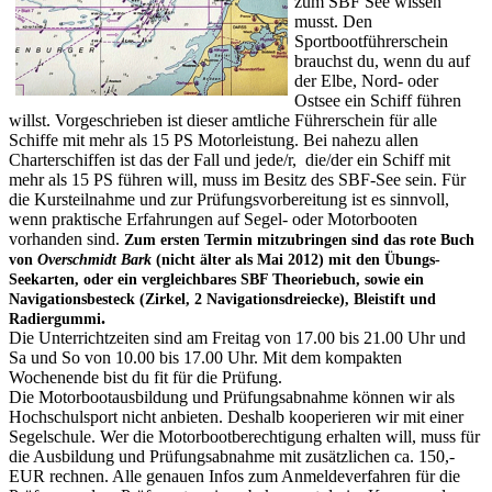
zum SBF See wissen
musst. Den
Sportbootführerschein
brauchst du, wenn du auf
der Elbe, Nord- oder
Ostsee ein Schiff führen
willst. Vorgeschrieben ist dieser amtliche Führerschein für alle
Schiffe mit mehr als 15 PS Motorleistung. Bei nahezu allen
Charterschiffen ist das der Fall und jede/r, die/der ein Schiff mit
mehr als 15 PS führen will, muss im Besitz des SBF-See sein. Für
die Kursteilnahme und zur Prüfungsvorbereitung ist es sinnvoll,
wenn praktische Erfahrungen auf Segel- oder Motorbooten
vorhanden sind.
Zum ersten Termin mitzubringen sind das rote Buch
von
Overschmidt Bark
(nicht älter als Mai 2012) mit den Übungs-
Seekarten, oder ein vergleichbares SBF Theoriebuch, sowie ein
Navigationsbesteck (Zirkel, 2 Navigationsdreiecke), Bleistift und
.
Radiergummi
Die Unterrichtzeiten sind am Freitag von 17.00 bis 21.00 Uhr und
Sa und So von 10.00 bis 17.00 Uhr. Mit dem kompakten
Wochenende bist du fit für die Prüfung.
Die Motorbootausbildung und Prüfungsabnahme können wir als
Hochschulsport nicht anbieten. Deshalb kooperieren wir mit einer
Segelschule. Wer die Motorbootberechtigung erhalten will, muss für
die Ausbildung und Prüfungsabnahme mit zusätzlichen ca. 150,-
EUR rechnen. Alle genauen Infos zum Anmeldeverfahren für die