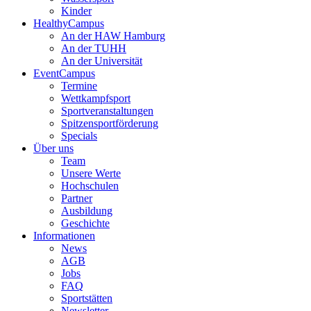
Kinder
HealthyCampus
An der HAW Hamburg
An der TUHH
An der Universität
EventCampus
Termine
Wettkampfsport
Sportveranstaltungen
Spitzensportförderung
Specials
Über uns
Team
Unsere Werte
Hochschulen
Partner
Ausbildung
Geschichte
Informationen
News
AGB
Jobs
FAQ
Sportstätten
Newsletter