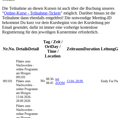
Die Teilnahme an diesen Kursen ist auch über die Buchung unseres
"
Online-Kurse - Teilnahme-Tickets
" möglich. Darüber hinaus ist die
Teilnahme dann ebenfalls entgeltfrei! Die notwendige Meeting-ID
bekommst Du kurz vor dem Kursbeginn von der Kursleitung per
Email gesendet, dafür ist immer eine vorherige kostenlose
Registrierung für den jeweiligen Kurstermine erforderlich.
Tag / Zeit /
Ort
Day /
Nr.
No.
Details
Detail
Zeitraum
Duration
Leitung
G
Time /
Location
Pilates zum
Wachwerden -
online
Programm
am Morgen
091101
08:30-
per
Mo
091101
Pilates zum
13.04.-
28.09.
Emily Fee Pi
08:45
ZOOM
Wachwerden -
online Programm
am Morgen
13.04.2026-
28.09.2026
Pilates zum
Wachwerden -
online
Programm
am Morgen