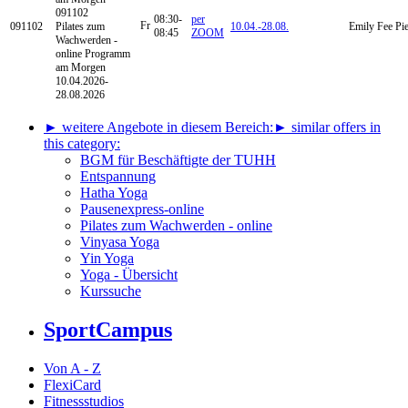
091102
08:30-
per
Fr
091102
Pilates zum
10.04.-
28.08.
Emily Fee Pi
08:45
ZOOM
Wachwerden -
online Programm
am Morgen
10.04.2026-
28.08.2026
► weitere Angebote in diesem Bereich:
► similar offers in
this category:
BGM für Beschäftigte der TUHH
Entspannung
Hatha Yoga
Pausenexpress-online
Pilates zum Wachwerden - online
Vinyasa Yoga
Yin Yoga
Yoga - Übersicht
Kurssuche
SportCampus
Von A - Z
FlexiCard
Fitnessstudios