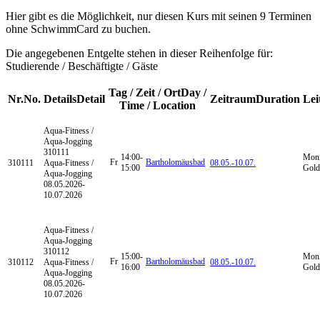
Hier gibt es die Möglichkeit, nur diesen Kurs mit seinen 9 Terminen
ohne SchwimmCard zu buchen.
Die angegebenen Entgelte stehen in dieser Reihenfolge für:
Studierende / Beschäftigte / Gäste
Tag / Zeit / Ort
Day /
Nr.
No.
Details
Detail
Zeitraum
Duration
Lei
Time / Location
Aqua-Fitness /
Aqua-Jogging
310111
14:00-
Moni
Fr
Bartholomäusbad
310111
Aqua-Fitness /
08.05.-
10.07.
15:00
Gold
Aqua-Jogging
08.05.2026-
10.07.2026
Aqua-Fitness /
Aqua-Jogging
310112
15:00-
Moni
Fr
Bartholomäusbad
310112
Aqua-Fitness /
08.05.-
10.07.
16:00
Gold
Aqua-Jogging
08.05.2026-
10.07.2026