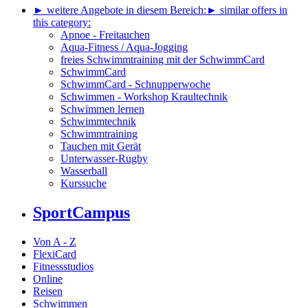
► weitere Angebote in diesem Bereich:
► similar offers in
this category:
Apnoe - Freitauchen
Aqua-Fitness / Aqua-Jogging
freies Schwimmtraining mit der SchwimmCard
SchwimmCard
SchwimmCard - Schnupperwoche
Schwimmen - Workshop Kraultechnik
Schwimmen lernen
Schwimmtechnik
Schwimmtraining
Tauchen mit Gerät
Unterwasser-Rugby
Wasserball
Kurssuche
SportCampus
Von A - Z
FlexiCard
Fitnessstudios
Online
Reisen
Schwimmen