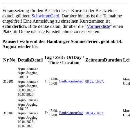
Voraussetzung für den Besuch dieser Kurse ist der Besitz einer
aktuell gültigen
SchwimmCard
. Darüber hinaus ist die Teilnahme
entgeltfrei! Eine Anmeldung zu einzelnen Kursterminen ist
erforderlich
. Bitte denke daran, dir über die "
Vormerkliste
" einen
Platz für Deine nächste Kursteilnahme zu reservieren.
Pausiert während der Hamburger Sommerferien, geht ab 14.
August wieder los.
Tag / Zeit / Ort
Day /
Nr.
No.
Details
Detail
Zeitraum
Duration
Lei
Time / Location
Aqua-Fitness /
Aqua-Jogging
310101
14:00-
Moni
Fr
Bartholomäusbad
310101
Aqua-Fitness /
08.05.-
10.07.
15:00
Gold
Aqua-Jogging
08.05.2026-
10.07.2026
Aqua-Fitness /
Aqua-Jogging
310102
15:00-
Moni
Fr
Bartholomäusbad
310102
Aqua-Fitness /
10.04.-
10.07.
16:00
Gold
Aqua-Jogging
10.04.2026-
10.07.2026