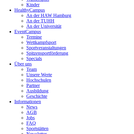
Kinder
HealthyCampus
An der HAW Hamburg
An der TUHH
An der Universität
EventCampus
Termine
Wettkampfsport
Sportveranstaltungen
Spitzensportförderung
Specials
Über uns
Team
Unsere Werte
Hochschulen
Partner
Ausbildung
Geschichte
Informationen
News
AGB
Jobs
FAQ
Sportstätten
Newsletter