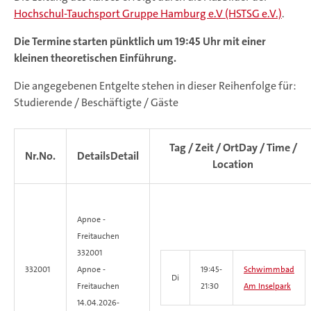
Hochschul-Tauchsport Gruppe Hamburg e.V (HSTSG e.V.)
.
Die Termine starten pünktlich um 19:45 Uhr mit einer
kleinen theoretischen Einführung.
Die angegebenen Entgelte stehen in dieser Reihenfolge für:
Studierende / Beschäftigte / Gäste
Tag / Zeit / Ort
Day / Time /
Nr.
No.
Details
Detail
Location
Apnoe -
Freitauchen
332001
332001
Apnoe -
19:45-
Schwimmbad
Di
Freitauchen
21:30
Am Inselpark
14.04.2026-