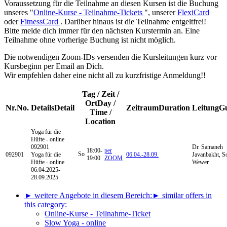
Voraussetzung für die Teilnahme an diesen Kursen ist die Buchung
unseres "
Online-Kurse - Teilnahme-Tickets
", unserer
FlexiCard
oder
FitnessCard
. Darüber hinaus ist die Teilnahme entgeltfrei!
Bitte melde dich immer für den nächsten Kurstermin an. Eine
Teilnahme ohne vorherige Buchung ist nicht möglich.
Die notwendigen Zoom-IDs versenden die Kursleitungen kurz vor
Kursbeginn per Email an Dich.
Wir empfehlen daher eine nicht all zu kurzfristige Anmeldung!!
Tag / Zeit /
Ort
Day /
Nr.
No.
Details
Detail
Zeitraum
Duration
Leitung
G
Time /
Location
Yoga für die
Hüfte - online
092901
Dr. Samaneh
18:00-
per
So
092901
Yoga für die
06.04.-
28.09.
Javanbakht, S
19:00
ZOOM
Hüfte - online
Wewer
06.04.2025-
28.09.2025
► weitere Angebote in diesem Bereich:
► similar offers in
this category:
Online-Kurse - Teilnahme-Ticket
Slow Yoga - online