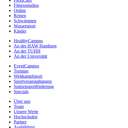
FlexiCard
Fitnessstudios
Online
Reisen
Schwimmen
Wassersport
Kinder
HealthyCampus
An der HAW Hamburg
An der TUHH
An der Universität
EventCampus
Termine
Wettkampfsport
Sportveranstaltungen
Spitzensportförderung
Specials
Über uns
Team
Unsere Werte
Hochschulen
Partner
Ausbildung