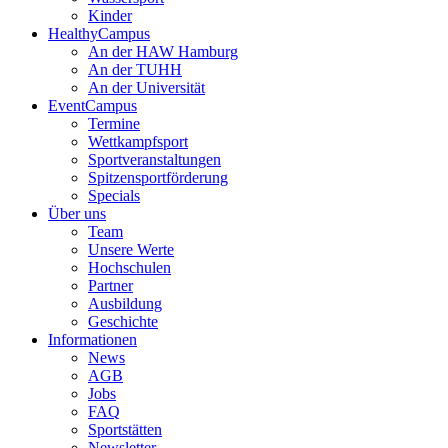
Kinder
HealthyCampus
An der HAW Hamburg
An der TUHH
An der Universität
EventCampus
Termine
Wettkampfsport
Sportveranstaltungen
Spitzensportförderung
Specials
Über uns
Team
Unsere Werte
Hochschulen
Partner
Ausbildung
Geschichte
Informationen
News
AGB
Jobs
FAQ
Sportstätten
Newsletter