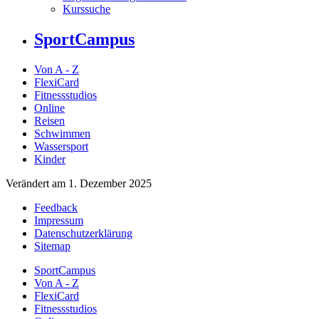
Kurssuche
SportCampus
Von A - Z
FlexiCard
Fitnessstudios
Online
Reisen
Schwimmen
Wassersport
Kinder
Verändert am 1. Dezember 2025
Feedback
Impressum
Datenschutzerklärung
Sitemap
SportCampus
Von A - Z
FlexiCard
Fitnessstudios