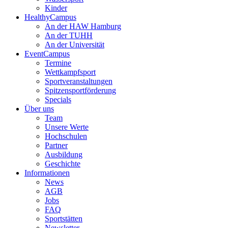
Kinder
HealthyCampus
An der HAW Hamburg
An der TUHH
An der Universität
EventCampus
Termine
Wettkampfsport
Sportveranstaltungen
Spitzensportförderung
Specials
Über uns
Team
Unsere Werte
Hochschulen
Partner
Ausbildung
Geschichte
Informationen
News
AGB
Jobs
FAQ
Sportstätten
Newsletter