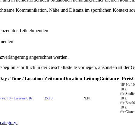
 achtsame Kommunikation, Nähe und Distanz im sportlichen Kontext sowi
enzen der Teilnehmenden
omenten
zverlängerung angerechnet werden.
ginn schriftlich in der Geschäftsstelle vorliegen, ansonsten ist der 
Day / Time / Location
Zeitraum
Duration
Leitung
Guidance
Preis
C
10/ 10/ 10
10 €
für Studie
rstr. 10 - Lesesaal 016
25.10.
N.N.
10 €
für Beschä
10 €
für Gäste
 category: