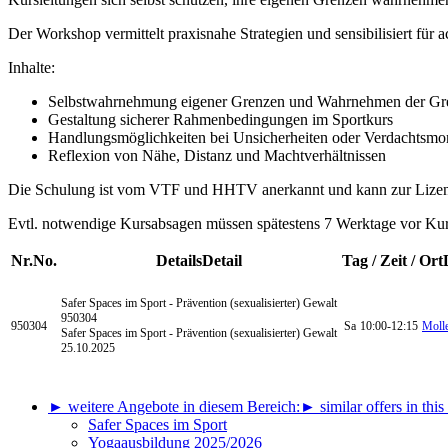
Der Workshop vermittelt praxisnahe Strategien und sensibilisiert für
Inhalte:
Selbstwahrnehmung eigener Grenzen und Wahrnehmen der Gr
Gestaltung sicherer Rahmenbedingungen im Sportkurs
Handlungsmöglichkeiten bei Unsicherheiten oder Verdachtsm
Reflexion von Nähe, Distanz und Machtverhältnissen
Die Schulung ist vom VTF und HHTV anerkannt und kann zur Lizen
Evtl. notwendige Kursabsagen müssen spätestens 7 Werktage vor Kursbe
Nr.
No.
Details
Detail
Tag / Zeit / Ort
Safer Spaces im Sport
- Prävention (sexualisierter) Gewalt
950304
950304
Sa
10:00-12:15
Molle
Safer Spaces im Sport - Prävention (sexualisierter) Gewalt
25.10.2025
► weitere Angebote in diesem Bereich:
► similar offers in this
Safer Spaces im Sport
Yogaausbildung 2025/2026