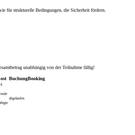
e für strukturelle Bedingungen, die Sicherheit fördern.
Gesamtbetrag unabhängig von der Teilnahme fällig!
ost
Buchung
Booking
 €
rende
abgelaufen
ftigte