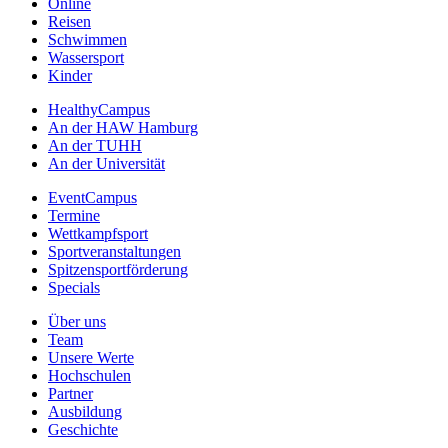
Online
Reisen
Schwimmen
Wassersport
Kinder
HealthyCampus
An der HAW Hamburg
An der TUHH
An der Universität
EventCampus
Termine
Wettkampfsport
Sportveranstaltungen
Spitzensportförderung
Specials
Über uns
Team
Unsere Werte
Hochschulen
Partner
Ausbildung
Geschichte