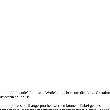
ende und Leitende? In diesem Workshop geht es um die aktive Gestaltu
stverständlich ist.
ert und professionell angesprochen werden können. Dabei geht es nic
n und in herausfordernden Situationen handlungssicher bleiben können