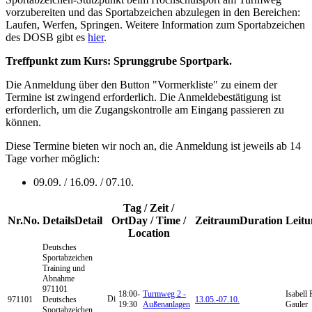
vorzubereiten und das Sportabzeichen abzulegen in den Bereichen:
Laufen, Werfen, Springen. Weitere Information zum Sportabzeichen
des DOSB gibt es
hier
.
Treffpunkt zum Kurs: Sprunggrube Sportpark.
Die Anmeldung über den Button "Vormerkliste" zu einem der
Termine ist zwingend erforderlich. Die Anmeldebestätigung ist
erforderlich, um die Zugangskontrolle am Eingang passieren zu
können.
Diese Termine bieten wir noch an, die Anmeldung ist jeweils ab 14
Tage vorher möglich:
09.09. / 16.09. / 07.10.
Tag / Zeit /
Nr.
No.
Details
Detail
Ort
Day / Time /
Zeitraum
Duration
Leitu
Location
Deutsches
Sportabzeichen
Training und
Abnahme
971101
18:00-
Turmweg 2 -
Isabell 
Di
971101
Deutsches
13.05.-
07.10.
19:30
Außenanlagen
Gauler
Sportabzeichen