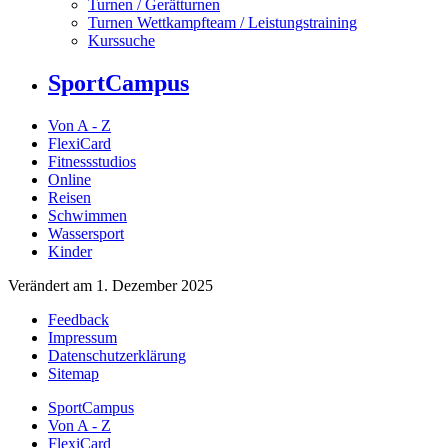
Turnen / Gerätturnen
Turnen Wettkampfteam / Leistungstraining
Kurssuche
SportCampus
Von A - Z
FlexiCard
Fitnessstudios
Online
Reisen
Schwimmen
Wassersport
Kinder
Verändert am 1. Dezember 2025
Feedback
Impressum
Datenschutzerklärung
Sitemap
SportCampus
Von A - Z
FlexiCard