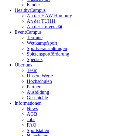
Kinder
HealthyCampus
An der HAW Hamburg
An der TUHH
An der Universität
EventCampus
Termine
Wettkampfsport
Sportveranstaltungen
Spitzensportförderung
Specials
Über uns
Team
Unsere Werte
Hochschulen
Partner
Ausbildung
Geschichte
Informationen
News
AGB
Jobs
FAQ
Sportstätten
Newsletter