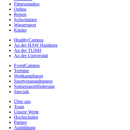
Fitnessstudios
Online
Reisen
Schwimmen
Wassersport
Kinder
HealthyCampus
An der HAW Hamburg
An der TUHH
An der Universität
EventCampus
Termine
Wettkampfsport
Sportveranstaltungen
Spitzensportförderung
Specials
Über uns
Team
Unsere Werte
Hochschulen
Partner
Ausbildung