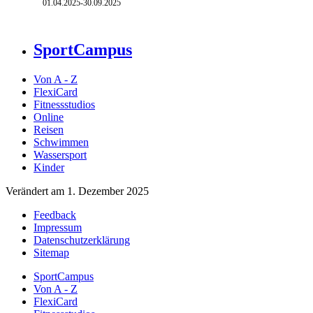
01.04.2025-
30.09.2025
SportCampus
Von A - Z
FlexiCard
Fitnessstudios
Online
Reisen
Schwimmen
Wassersport
Kinder
Verändert am 1. Dezember 2025
Feedback
Impressum
Datenschutzerklärung
Sitemap
SportCampus
Von A - Z
FlexiCard