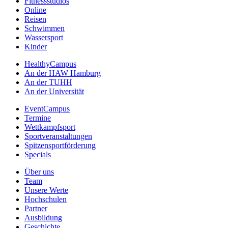
Fitnessstudios
Online
Reisen
Schwimmen
Wassersport
Kinder
HealthyCampus
An der HAW Hamburg
An der TUHH
An der Universität
EventCampus
Termine
Wettkampfsport
Sportveranstaltungen
Spitzensportförderung
Specials
Über uns
Team
Unsere Werte
Hochschulen
Partner
Ausbildung
Geschichte