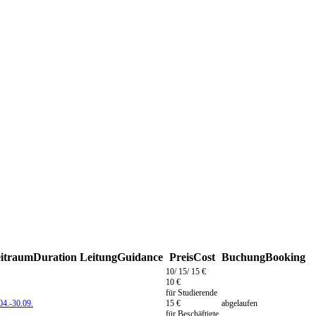
itraum
Duration
Leitung
Guidance
Preis
Cost
Buchung
Booking
10/ 15/ 15 €
10 €
für Studierende
04.-
30.09.
15 €
abgelaufen
für Beschäftigte