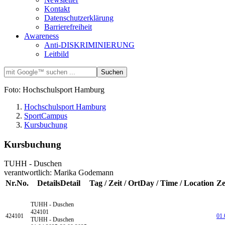
Kontakt
Datenschutzerklärung
Barrierefreiheit
Awareness
Anti-DISKRIMINIERUNG
Leitbild
Foto: Hochschulsport Hamburg
Hochschulsport Hamburg
SportCampus
Kursbuchung
Kursbuchung
TUHH - Duschen
verantwortlich: Marika Godemann
Nr.
No.
Details
Detail
Tag / Zeit / Ort
Day / Time / Location
Ze
TUHH - Duschen
424101
424101
01.
TUHH - Duschen