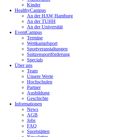
Kinder
HealthyCampus
An der HAW Hamburg
An der TUHH
An der Universität
EventCampus
Termine
Wettkampfsport
Sportveranstaltungen
Spitzensportförderung
Specials
Über uns
Team
Unsere Werte
Hochschulen
Partner
Ausbildung
Geschichte
Informationen
News
AGB
Jobs
FAQ
Sportstätten
Newsletter