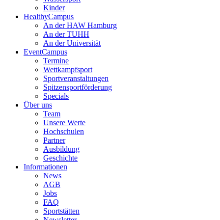
Kinder
HealthyCampus
An der HAW Hamburg
An der TUHH
An der Universität
EventCampus
Termine
Wettkampfsport
Sportveranstaltungen
Spitzensportförderung
Specials
Über uns
Team
Unsere Werte
Hochschulen
Partner
Ausbildung
Geschichte
Informationen
News
AGB
Jobs
FAQ
Sportstätten
Newsletter