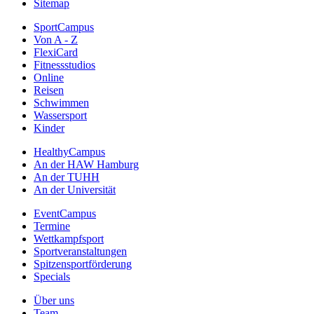
Sitemap
SportCampus
Von A - Z
FlexiCard
Fitnessstudios
Online
Reisen
Schwimmen
Wassersport
Kinder
HealthyCampus
An der HAW Hamburg
An der TUHH
An der Universität
EventCampus
Termine
Wettkampfsport
Sportveranstaltungen
Spitzensportförderung
Specials
Über uns
Team