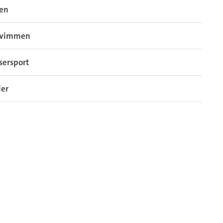
sen
wimmen
sersport
der