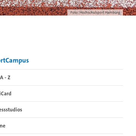
Foto: Hochschulsport Hamburg
ortCampus
A - Z
iCard
essstudios
ine