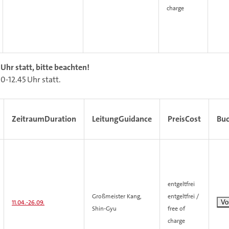
charge
Uhr statt, bitte beachten!
0-12.45 Uhr statt.
Zeitraum
Duration
Leitung
Guidance
Preis
Cost
Bu
entgeltfrei
Großmeister Kang,
entgeltfrei /
11.04.-
26.09.
Shin-Gyu
free of
charge