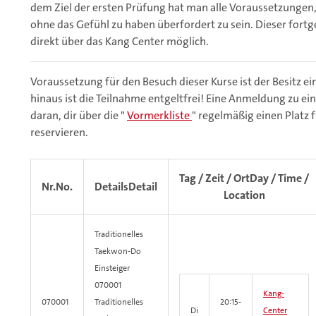
dem Ziel der ersten Prüfung hat man alle Voraussetzungen
ohne das Gefühl zu haben überfordert zu sein. Dieser fortg
direkt über das Kang Center möglich.
Voraussetzung für den Besuch dieser Kurse ist der Besitz ei
hinaus ist die Teilnahme entgeltfrei! Eine Anmeldung zu ein
daran, dir über die "
Vormerkliste
" regelmäßig einen Platz 
reservieren.
Tag / Zeit / Ort
Day / Time /
Nr.
No.
Details
Detail
Location
Traditionelles
Taekwon-Do
Einsteiger
070001
Kang-
070001
Traditionelles
20:15-
Di
Center