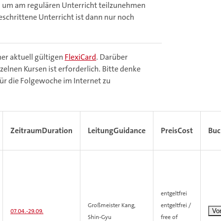
, um am regulären Unterricht teilzunehmen
eschrittene Unterricht ist dann nur noch
ner aktuell gültigen
FlexiCard
. Darüber
zelnen Kursen ist erforderlich. Bitte denke
für die Folgewoche im Internet zu
Zeitraum
Duration
Leitung
Guidance
Preis
Cost
Bu
entgeltfrei
Großmeister Kang,
entgeltfrei /
07.04.-
29.09.
Shin-Gyu
free of