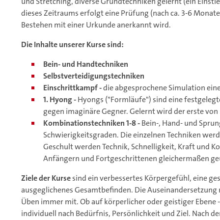
und Stretching, diverse Grundtechniken gelernt (ein Einstie
dieses Zeitraums erfolgt eine Prüfung (nach ca. 3-6 Monaten
Bestehen mit einer Urkunde anerkannt wird.
Die Inhalte unserer Kurse sind:
Bein- und Handtechniken
Selbstverteidigungstechniken
Einschrittkampf -
die abgesprochene Simulation eine
1. Hyong -
Hyongs ("Formläufe") sind eine festgeleg
gegen imaginäre Gegner. Gelernt wird der erste von
Kombinationstechniken 1-8 -
Bein-, Hand- und Sprun
Schwierigkeitsgraden. Die einzelnen Techniken werd
Geschult werden Technik, Schnelligkeit, Kraft und K
Anfängern und Fortgeschrittenen gleichermaßen ge
Ziele der Kurse
sind ein verbessertes Körpergefühl, eine g
ausgeglichenes Gesamtbefinden. Die Auseinandersetzung 
Üben immer mit. Ob auf körperlicher oder geistiger Ebene 
individuell nach Bedürfnis, Persönlichkeit und Ziel. Nach d