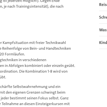
g ist jederzeit möglich!). Gegen Ende
Rei
, je nach Trainingsintensität), die nach
Sch
Was
Kin
r Kampfsituation mit freier Technikwahl
te Reihenfolge von Bein- und Handtechniken
 20 Formläufen.
gtechniken in verschiedenen
en in Abfolgen kombiniert oder einzeln geübt.
oordination. Die Kombination 1-8 wird von
übt.
eschärfte Selbstwahrnehmung und ein
mit den eigenen Grenzen schwingt beim
- jeder bestimmt seinen Fokus selbst. Ganz
er Teilnahme an diesen Einsteigerkursen mit