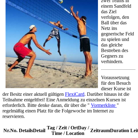
zwei Teams in
einem Sandfeld
das Ziel
verfolgen, den
Ball über das
Netz ins
gegnerische Feld
zu spielen und
das gleiche
Bestreben des
Gegners zu
verhindern.
Voraussetzung
für den Besuch
dieser Kurse ist
der Besitz einer aktuell gültigen
FlexiCard
. Darüber hinaus ist die
Teilnahme entgeltfrei! Eine Anmeldung zu einzelnen Kursen ist
erforderlich. Bitte denke daran, dir über die "
Vormerkliste
"
regelmäßig einen Platz für die Folgewoche im Internet zu
reservieren.
Tag / Zeit / Ort
Day /
Nr.
No.
Details
Detail
Zeitraum
Duration
Lei
Time / Location