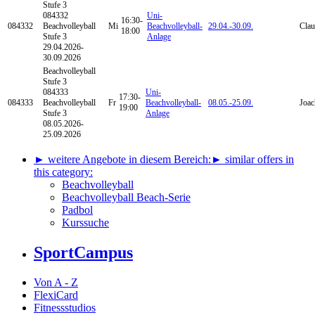
Stufe 3
084332
Uni-
16:30-
084332
Beachvolleyball
Mi
Beachvolleyball-
29.04.-
30.09.
Clau
18:00
Stufe 3
Anlage
29.04.2026-
30.09.2026
Beachvolleyball
Stufe 3
084333
Uni-
17:30-
084333
Beachvolleyball
Fr
Beachvolleyball-
08.05.-
25.09.
Joac
19:00
Stufe 3
Anlage
08.05.2026-
25.09.2026
► weitere Angebote in diesem Bereich:
► similar offers in
this category:
Beachvolleyball
Beachvolleyball Beach-Serie
Padbol
Kurssuche
SportCampus
Von A - Z
FlexiCard
Fitnessstudios