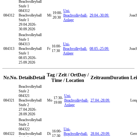
Beachvolleyball
Stufe 1
084312
Uni-
19:00-
084312
Beachvolleyball
Mi
Beachvolleyball-
29.04.-
30.09.
Joac
20:30
Stufe 1
Anlage
29.04.2026-
30.09.2026
Beachvolleyball
Stufe 1
084313
Uni-
16:00-
084313
Beachvolleyball
Fr
Beachvolleyball-
08.05.-
25.09.
Joac
17:30
Stufe 1
Anlage
08.05.2026-
25.09.2026
Tag / Zeit / Ort
Day /
Nr.
No.
Details
Detail
Zeitraum
Duration
Le
Time / Location
Beachvolleyball
Stufe 2
084321
Uni-
17:30-
084321
Beachvolleyball
Mo
Beachvolleyball-
27.04.-
28.09.
Lon
19:00
Stufe 2
Anlage
27.04.2026-
28.09.2026
Beachvolleyball
Stufe 2
084322
Uni-
16:00-
084322
Beachvolleyball
Di
Beachvolleyball-
28.04.-
29.09.
Ger
17:30