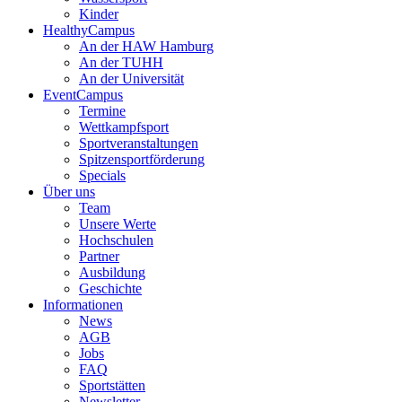
Kinder
HealthyCampus
An der HAW Hamburg
An der TUHH
An der Universität
EventCampus
Termine
Wettkampfsport
Sportveranstaltungen
Spitzensportförderung
Specials
Über uns
Team
Unsere Werte
Hochschulen
Partner
Ausbildung
Geschichte
Informationen
News
AGB
Jobs
FAQ
Sportstätten
Newsletter