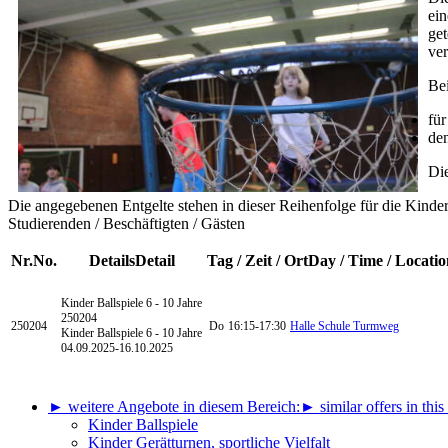
ein
get
ver
Be
für
de
Di
Die angegebenen Entgelte stehen in dieser Reihenfolge für die Kinde
Studierenden / Beschäftigten / Gästen
Nr.
No.
Details
Detail
Tag / Zeit / Ort
Day / Time / Locatio
Kinder Ballspiele
6 - 10 Jahre
250204
250204
Do
16:15-17:30
Halle Schule Turmweg
Kinder Ballspiele 6 - 10 Jahre
04.09.2025-
16.10.2025
► weitere Angebote in diesem Bereich:
► similar offers in this
Kinder Ballspiele
Kinder Gerätturnen, sportliche Vielfalt