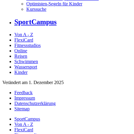
Optimisten-Segeln für Kinder
Kurssuche
SportCampus
Von A - Z
FlexiCard
Fitnessstudios
Online
Reisen
Schwimmen
Wassersport
Kinder
Verändert am 1. Dezember 2025
Feedback
Impressum
Datenschutzerklärung
Sitemap
SportCampus
Von A - Z
FlexiCard