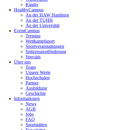
Kinder
HealthyCampus
An der HAW Hamburg
An der TUHH
An der Universität
EventCampus
Termine
Wettkampfsport
Sportveranstaltungen
Spitzensportförderung
Specials
Über uns
Team
Unsere Werte
Hochschulen
Partner
Ausbildung
Geschichte
Informationen
News
AGB
Jobs
FAQ
Sportstätten
Newsletter