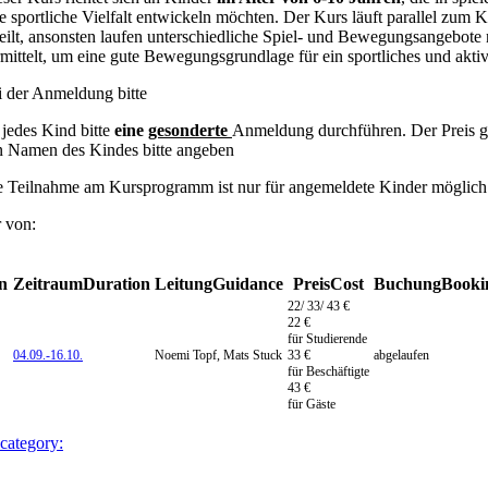
e sportliche Vielfalt entwickeln möchten. Der Kurs läuft parallel zum K
eilt, ansonsten laufen unterschiedliche Spiel- und Bewegungsangebote 
mittelt, um eine gute Bewegungsgrundlage für ein sportliches und ak
i der Anmeldung bitte
 jedes Kind bitte
eine
gesonderte
Anmeldung durchführen. Der Preis gil
n Namen des Kindes bitte angeben
e Teilnahme am Kursprogramm ist nur für angemeldete Kinder möglich
r von:
n
Zeitraum
Duration
Leitung
Guidance
Preis
Cost
Buchung
Booki
22/ 33/ 43 €
22 €
für Studierende
04.09.-
16.10.
Noemi Topf, Mats Stuck
33 €
abgelaufen
für Beschäftigte
43 €
für Gäste
 category: