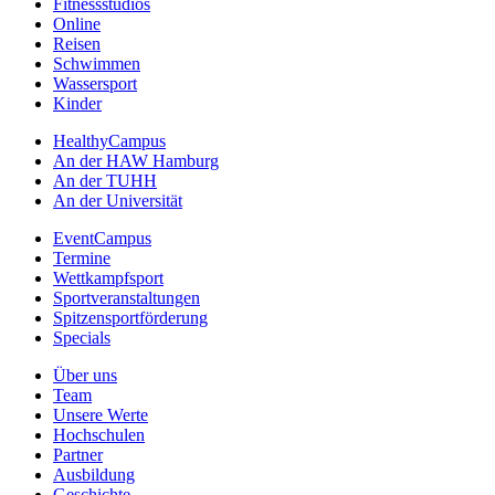
Fitnessstudios
Online
Reisen
Schwimmen
Wassersport
Kinder
HealthyCampus
An der HAW Hamburg
An der TUHH
An der Universität
EventCampus
Termine
Wettkampfsport
Sportveranstaltungen
Spitzensportförderung
Specials
Über uns
Team
Unsere Werte
Hochschulen
Partner
Ausbildung
Geschichte