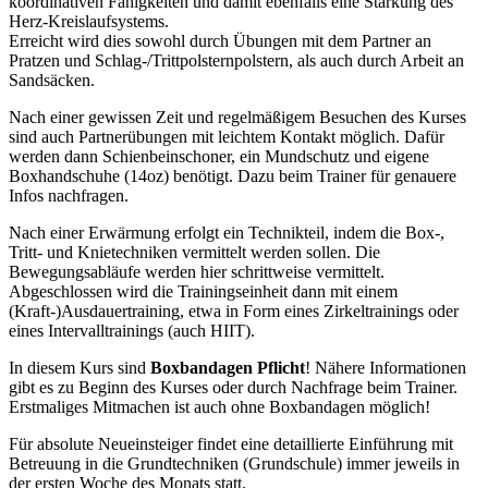
koordinativen Fähigkeiten und damit ebenfalls eine Stärkung des
Herz-Kreislaufsystems.
Erreicht wird dies sowohl durch Übungen mit dem Partner an
Pratzen und Schlag-/Trittpolsternpolstern, als auch durch Arbeit an
Sandsäcken.
Nach einer gewissen Zeit und regelmäßigem Besuchen des Kurses
sind auch Partnerübungen mit leichtem Kontakt möglich. Dafür
werden dann Schienbeinschoner, ein Mundschutz und eigene
Boxhandschuhe (14oz) benötigt. Dazu beim Trainer für genauere
Infos nachfragen.
Nach einer Erwärmung erfolgt ein Technikteil, indem die Box-,
Tritt- und Knietechniken vermittelt werden sollen. Die
Bewegungsabläufe werden hier schrittweise vermittelt.
Abgeschlossen wird die Trainingseinheit dann mit einem
(Kraft-)Ausdauertraining, etwa in Form eines Zirkeltrainings oder
eines Intervalltrainings (auch HIIT).
In diesem Kurs sind
Boxbandagen Pflicht
! Nähere Informationen
gibt es zu Beginn des Kurses oder durch Nachfrage beim Trainer.
Erstmaliges Mitmachen ist auch ohne Boxbandagen möglich!
Für absolute Neueinsteiger findet eine detaillierte Einführung mit
Betreuung in die Grundtechniken (Grundschule) immer jeweils in
der ersten Woche des Monats statt.