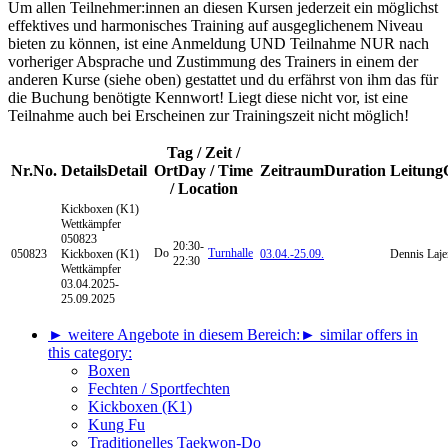
Um allen Teilnehmer:innen an diesen Kursen jederzeit ein möglichst
effektives und harmonisches Training auf ausgeglichenem Niveau
bieten zu können, ist eine Anmeldung UND Teilnahme NUR nach
vorheriger Absprache und Zustimmung des Trainers in einem der
anderen Kurse (siehe oben) gestattet und du erfährst von ihm das für
die Buchung benötigte Kennwort! Liegt diese nicht vor, ist eine
Teilnahme auch bei Erscheinen zur Trainingszeit nicht möglich!
Tag / Zeit /
Nr.
No.
Details
Detail
Ort
Day / Time
Zeitraum
Duration
Leitung
/ Location
Kickboxen (K1)
Wettkämpfer
050823
20:30-
Do
Turnhalle
050823
Kickboxen (K1)
03.04.-
25.09.
Dennis Laje
22:30
Wettkämpfer
03.04.2025-
25.09.2025
► weitere Angebote in diesem Bereich:
► similar offers in
this category:
Boxen
Fechten / Sportfechten
Kickboxen (K1)
Kung Fu
Traditionelles Taekwon-Do