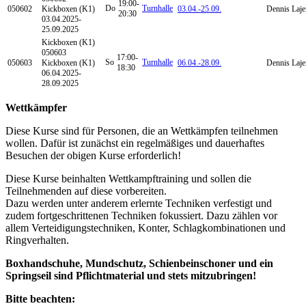
19:00-
Do
Turnhalle
050602
Kickboxen (K1)
03.04.-
25.09.
Dennis Laje
20:30
03.04.2025-
25.09.2025
Kickboxen (K1)
050603
17:00-
So
Turnhalle
050603
Kickboxen (K1)
06.04.-
28.09.
Dennis Laje
18:30
06.04.2025-
28.09.2025
Wettkämpfer
Diese Kurse sind für Personen, die an Wettkämpfen teilnehmen
wollen. Dafür ist zunächst ein regelmäßiges und dauerhaftes
Besuchen der obigen Kurse erforderlich!
Diese Kurse beinhalten Wettkampftraining und sollen die
Teilnehmenden auf diese vorbereiten.
Dazu werden unter anderem erlernte Techniken verfestigt und
zudem fortgeschrittenen Techniken fokussiert. Dazu zählen vor
allem Verteidigungstechniken, Konter, Schlagkombinationen und
Ringverhalten.
Boxhandschuhe, Mundschutz, Schienbeinschoner und ein
Springseil sind Pflichtmaterial und stets mitzubringen!
Bitte beachten: