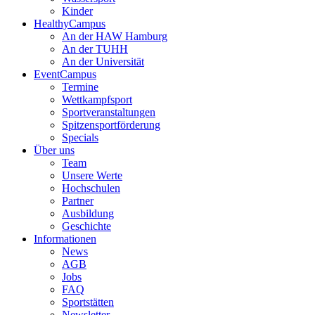
Kinder
HealthyCampus
An der HAW Hamburg
An der TUHH
An der Universität
EventCampus
Termine
Wettkampfsport
Sportveranstaltungen
Spitzensportförderung
Specials
Über uns
Team
Unsere Werte
Hochschulen
Partner
Ausbildung
Geschichte
Informationen
News
AGB
Jobs
FAQ
Sportstätten
Newsletter