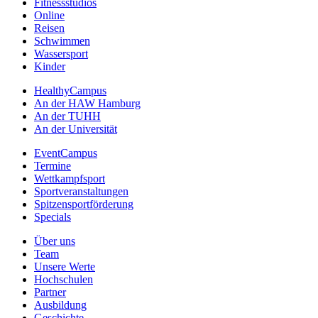
Fitnessstudios
Online
Reisen
Schwimmen
Wassersport
Kinder
HealthyCampus
An der HAW Hamburg
An der TUHH
An der Universität
EventCampus
Termine
Wettkampfsport
Sportveranstaltungen
Spitzensportförderung
Specials
Über uns
Team
Unsere Werte
Hochschulen
Partner
Ausbildung
Geschichte