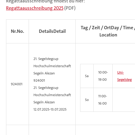
Regattaausschreibung findest du hier:
Regattaausschreibung 2025
(PDF)
Tag / Zeit / Ort
Day / Time 
Nr.
No.
Details
Detail
Location
21. Segelstegcup
Hochschulmeisterschaft
10:00-
Uni-
Segeln
Alezan
Sa
19:00
Segelsteg
924001
924001
21. Segelstegcup
Hochschulmeisterschaft
11:00-
So
Segeln Alezan
16:00
12.07.2025-
13.07.2025