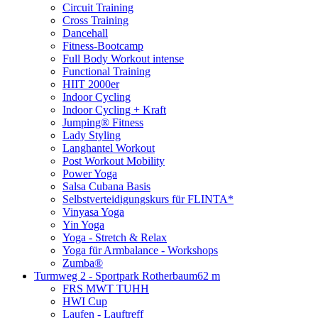
Circuit Training
Cross Training
Dancehall
Fitness-Bootcamp
Full Body Workout intense
Functional Training
HIIT 2000er
Indoor Cycling
Indoor Cycling + Kraft
Jumping® Fitness
Lady Styling
Langhantel Workout
Post Workout Mobility
Power Yoga
Salsa Cubana Basis
Selbstverteidigungskurs für FLINTA*
Vinyasa Yoga
Yin Yoga
Yoga - Stretch & Relax
Yoga für Armbalance - Workshops
Zumba®
Turmweg 2 - Sportpark Rotherbaum
62 m
FRS MWT TUHH
HWI Cup
Laufen - Lauftreff