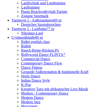
Lauftechnik und Lauftraining
Lauftraining
Piasta Beachvolleyball-Turnier
Zugang Sportpark
Turmweg 2 - Außenanlagen
69 m
Deutsches Sportabzeichen
Turmweg 2 - Laufbahn
77 m
Nikolaus-Lauf
Gymnastikhalle
86 m
Ballet english class
Ballett
Bauch-Beine-Rücken-Po
Bollywood Dance FLINTA*
Commercial Dance
Contemporary Dance Flow
Dance Fitness
Gesunde Außenrotation & funktionelle Kraft
Heels Dance
Indian Dance Style
K-Pop
Kreativer Tanz mit afrikanischer Live-Musik
Modern - Contemporary Dance
Modern Dance
Modern Jazz
Movement