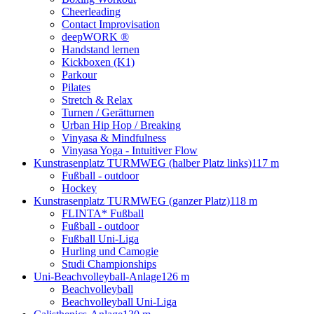
Cheerleading
Contact Improvisation
deepWORK ®
Handstand lernen
Kickboxen (K1)
Parkour
Pilates
Stretch & Relax
Turnen / Gerätturnen
Urban Hip Hop / Breaking
Vinyasa & Mindfulness
Vinyasa Yoga - Intuitiver Flow
Kunstrasenplatz TURMWEG (halber Platz links)
117 m
Fußball - outdoor
Hockey
Kunstrasenplatz TURMWEG (ganzer Platz)
118 m
FLINTA* Fußball
Fußball - outdoor
Fußball Uni-Liga
Hurling und Camogie
Studi Championships
Uni-Beachvolleyball-Anlage
126 m
Beachvolleyball
Beachvolleyball Uni-Liga