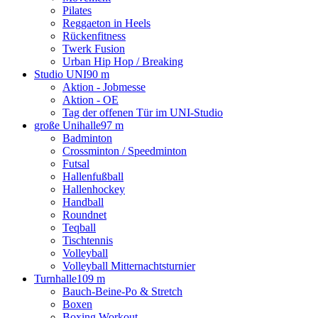
Pilates
Reggaeton in Heels
Rückenfitness
Twerk Fusion
Urban Hip Hop / Breaking
Studio UNI
90 m
Aktion - Jobmesse
Aktion - OE
Tag der offenen Tür im UNI-Studio
große Unihalle
97 m
Badminton
Crossminton / Speedminton
Futsal
Hallenfußball
Hallenhockey
Handball
Roundnet
Teqball
Tischtennis
Volleyball
Volleyball Mitternachtsturnier
Turnhalle
109 m
Bauch-Beine-Po & Stretch
Boxen
Boxing Workout