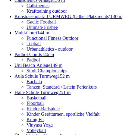
Calisthenics-Anlage
130 m
Calisthenics
Krafttraining outdoor
Kunstrasenplatz TURMWEG (halber Platz rechts)
130 m
Gaelic Football
Ultimate Frisbee
Multi-Court
144 m
Functional Fitness Outdoor
Teqball
Urbanathletics - outdoor
Padbol-Courts
146 m
Padbol
Uni Beach-Anlage
149 m
Studi Championships
Aula Schule Turmweg
152 m
Bachata
Tanzen: Standard / Latein Ferienkurs
Halle Schule Turmweg
251 m
Basketball
Floorball
Kinder Ballspiele
Kinder Gerätturnen, sportliche Vielfalt
Kung Fu
Vinyasa Yoga
Volleyball