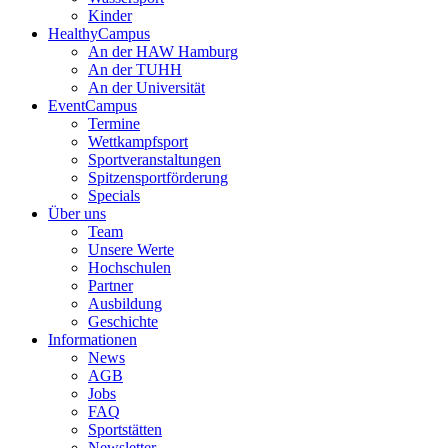
Kinder
HealthyCampus
An der HAW Hamburg
An der TUHH
An der Universität
EventCampus
Termine
Wettkampfsport
Sportveranstaltungen
Spitzensportförderung
Specials
Über uns
Team
Unsere Werte
Hochschulen
Partner
Ausbildung
Geschichte
Informationen
News
AGB
Jobs
FAQ
Sportstätten
Newsletter