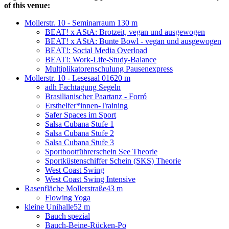
of this venue:
Mollerstr. 10 - Seminarraum 13
0 m
BEAT! x AStA: Brotzeit, vegan und ausgewogen
BEAT! x AStA: Bunte Bowl - vegan und ausgewogen
BEAT!: Social Media Overload
BEAT!: Work-Life-Study-Balance
Multiplikatorenschulung Pausenexpress
Mollerstr. 10 - Lesesaal 016
20 m
adh Fachtagung Segeln
Brasilianischer Paartanz - Forró
Ersthelfer*innen-Training
Safer Spaces im Sport
Salsa Cubana Stufe 1
Salsa Cubana Stufe 2
Salsa Cubana Stufe 3
Sportbootführerschein See Theorie
Sportküstenschiffer Schein (SKS) Theorie
West Coast Swing
West Coast Swing Intensive
Rasenfläche Mollerstraße
43 m
Flowing Yoga
kleine Unihalle
52 m
Bauch spezial
Bauch-Beine-Rücken-Po