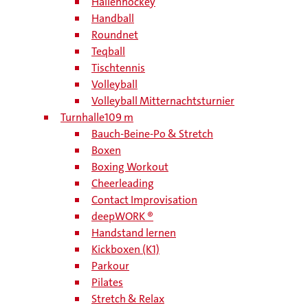
Hallenhockey
Handball
Roundnet
Teqball
Tischtennis
Volleyball
Volleyball Mitternachtsturnier
Turnhalle
109 m
Bauch-Beine-Po & Stretch
Boxen
Boxing Workout
Cheerleading
Contact Improvisation
deepWORK ®
Handstand lernen
Kickboxen (K1)
Parkour
Pilates
Stretch & Relax