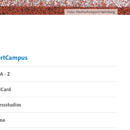
Foto: Hochschulsport Hamburg
ortCampus
A - Z
iCard
essstudios
ine