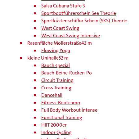
Salsa Cubana Stufe 3
Sportbootführerschein See Theorie
Sportküstenschiffer Schein (SKS) Theorie
West Coast Swing
West Coast Swing Intensive
Rasenfläche Mollerstraße
43 m
Flowing Yoga
kleine Unihalle
52 m
Bauch spezial
Bauch-Beine-Rücken-Po
Circuit Training
Cross Training
Dancehall
Fitness-Bootcamp
Full Body Workout intense
Functional Training
HIIT 2000er
Indoor Cycling