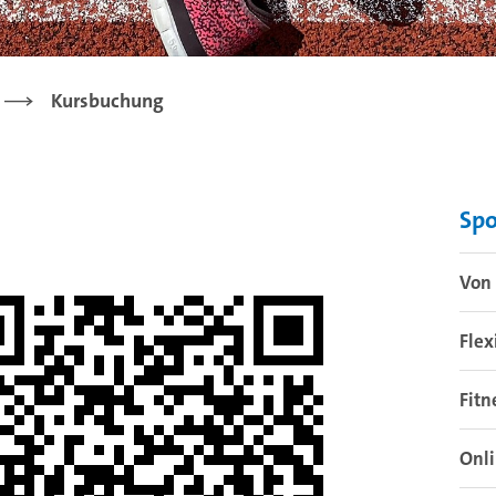
Kursbuchung
Sp
Von 
Flex
Fitn
Onl