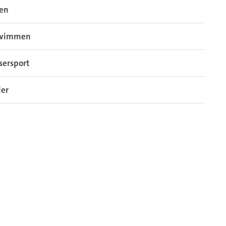
sen
wimmen
sersport
der