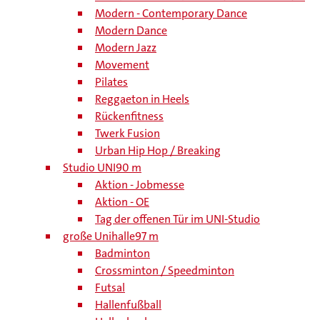
Modern - Contemporary Dance
Modern Dance
Modern Jazz
Movement
Pilates
Reggaeton in Heels
Rückenfitness
Twerk Fusion
Urban Hip Hop / Breaking
Studio UNI
90 m
Aktion - Jobmesse
Aktion - OE
Tag der offenen Tür im UNI-Studio
große Unihalle
97 m
Badminton
Crossminton / Speedminton
Futsal
Hallenfußball