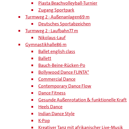
Piasta Beachvolleyball-Turnier
Zugang Sportpark
Turmweg 2 - Außenanlagen
69 m
Deutsches Sportabzeichen
Turmweg 2 - Laufbahn
77 m
Nikolaus-Lauf
Gymnastikhalle
86 m
Ballet english class
Ballett
Bauch-Beine-Rücken-Po
Bollywood Dance FLINTA*
Commercial Dance
Contemporary Dance Flow
Dance Fitness
Gesunde Außenrotation & funktionelle Kraft
Heels Dance
Indian Dance Style
K-Pop
Kreativer Tanz mit afrikanischer Live-Musik