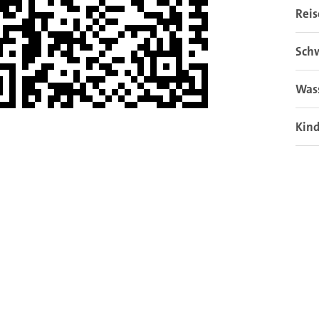
Rei
Sch
Was
Kin