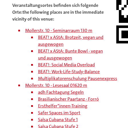
Veranstaltungsortes befinden sich folgende
Orte:
the following places are in the immediate
vicinity of this venue:
Mollerstr. 10 - Seminarraum 13
0 m
BEAT! x AStA: Brotzeit, vegan und
ausgewogen
BEAT! x AStA: Bunte Bowl - vegan
und ausgewogen
BEAT!: Social Media Overload
BEAT!: Work-Life-Study-Balance
Multiplikatorenschulung Pausenexpress
Mollerstr. 10 - Lesesaal 016
20 m
adh Fachtagung Segeln
Brasilianischer Paartanz - Forró
Ersthelfer*innen-Training
Safer Spaces im Sport
Salsa Cubana Stufe 1
Salsa Cubana Stufe 2