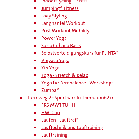
Indoor Cycling + Kraft
Jumping® Fitness
Lady Styling
Langhantel Workout
Post Workout Mobility
Power Yoga
Salsa Cubana Basis
Selbstverteidigungskurs für FLINTA*
Vinyasa Yoga
Yin Yoga
Yoga - Stretch & Relax
Yoga für Armbalance - Workshops
Zumba®
Turmweg 2 - Sportpark Rotherbaum
62 m
FRS MWT TUHH
HWI Cup
Laufen - Lauftreff
Lauftechnik und Lauftraining
Lauftraining