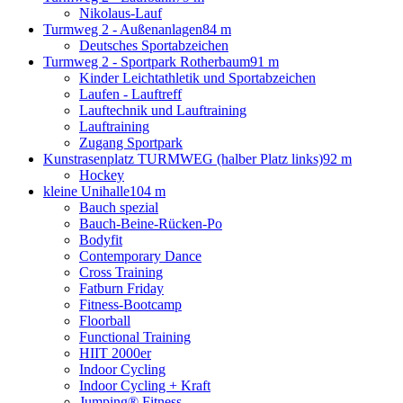
Nikolaus-Lauf
Turmweg 2 - Außenanlagen
84 m
Deutsches Sportabzeichen
Turmweg 2 - Sportpark Rotherbaum
91 m
Kinder Leichtathletik und Sportabzeichen
Laufen - Lauftreff
Lauftechnik und Lauftraining
Lauftraining
Zugang Sportpark
Kunstrasenplatz TURMWEG (halber Platz links)
92 m
Hockey
kleine Unihalle
104 m
Bauch spezial
Bauch-Beine-Rücken-Po
Bodyfit
Contemporary Dance
Cross Training
Fatburn Friday
Fitness-Bootcamp
Floorball
Functional Training
HIIT 2000er
Indoor Cycling
Indoor Cycling + Kraft
Jumping® Fitness