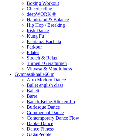
Boxing Workout
Cheerleading
deepWORK ®
Handstand & Balance
Hip Hop / Breaking
Irish Dance
Kung Fu
Paartanz: Bachata
Parkour
Pilates
Stretch & Relax
Turnen / Gerätturnen
Vinyasa & Mindfulness
Gymnastikhalle
66 m
Afro Modern Dance
Ballet english class
Ballett
Barre
Bauch-Beine-Rücken-Po
Burlesque Dance
Commercial Dance
Contemporary Dance Flow
Dabke Dance
Dance Fitness
Gaga/People