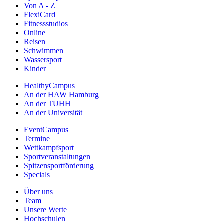
Von A - Z
FlexiCard
Fitnessstudios
Online
Reisen
Schwimmen
Wassersport
Kinder
HealthyCampus
An der HAW Hamburg
An der TUHH
An der Universität
EventCampus
Termine
Wettkampfsport
Sportveranstaltungen
Spitzensportförderung
Specials
Über uns
Team
Unsere Werte
Hochschulen