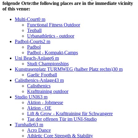
folgende Orte:
the following places are in the immediate vicinity
of this venue:
Multi-Court
0 m
Functional Fitness Outdoor
Teqball
Urbanathletics - outdoor
Padbol-Courts
2 m
Padbol
Padbol - Kompakt-Camps
Uni Beach-Anlage
6 m
Studi Championships
Kunstrasenplatz TURMWEG (halber Platz rechts)
30 m
Gaelic Football
Calisthenics-Anlage
43 m
Calisthenics
Krafttraining outdoor
Studio UNI
63 m
Aktion - Jobmesse
Aktion - OE
Lift & Grow - Krafttraining für Schwangere
Tag der offenen Tür im UNI-Studio
Turnhalle
63 m
Acro Dance
Athletic Core Strength & Stability