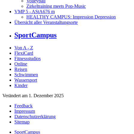
Volleyball
Zirkeltraining meets Pop-Music
VMP 5 - AStA
676 m
HEALTHY CAMPUS: Impression Depression
Übersicht aller Veranstaltungsorte
SportCampus
Von A - Z
FlexiCard
Fitnessstudios
Online
Reisen
Schwimmen
Wassersport
Kinder
Verändert am 1. Dezember 2025
Feedback
Impressum
Datenschutzerklärung
Sitemap
SportCampus