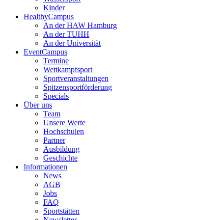
Kinder
HealthyCampus
An der HAW Hamburg
An der TUHH
An der Universität
EventCampus
Termine
Wettkampfsport
Sportveranstaltungen
Spitzensportförderung
Specials
Über uns
Team
Unsere Werte
Hochschulen
Partner
Ausbildung
Geschichte
Informationen
News
AGB
Jobs
FAQ
Sportstätten
Newsletter