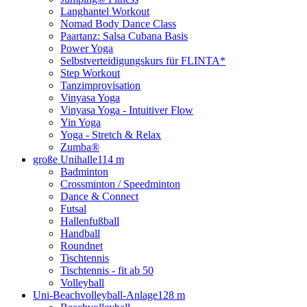
Langhantel Workout
Nomad Body Dance Class
Paartanz: Salsa Cubana Basis
Power Yoga
Selbstverteidigungskurs für FLINTA*
Step Workout
Tanzimprovisation
Vinyasa Yoga
Vinyasa Yoga - Intuitiver Flow
Yin Yoga
Yoga - Stretch & Relax
Zumba®
große Unihalle
114 m
Badminton
Crossminton / Speedminton
Dance & Connect
Futsal
Hallenfußball
Handball
Roundnet
Tischtennis
Tischtennis - fit ab 50
Volleyball
Uni-Beachvolleyball-Anlage
128 m