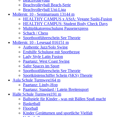
Beachvolleyball
Beachvolleyball Beach-Serie
Beachvolleyball Uni-Liga
Mollerstr. 10 - Seminarraum 13
144 m
HEALTHY CAMPUS x AStA: Vegane Sushi-Fusion
HEALTHY CAMPUS: Student Body Check Days
Multiplikatorenschulung Pausenexpress
Schach / Chess
Sportbootführerschein See Theorie
Mollerstr. 10 - Lesesaal 016
151 m
Authentic Jazz/Solo Swing
Ersthilfe Schulung mit Sportbezug
Lady Style Latin Fusion
Paartanz: West Coast Swing
Safer Spaces im Sport
Sportbootführerschein See Theorie
Sportküstenschiffer Schein (SKS) Theorie
Aula Schule Turmweg
164 m
Paartanz: Lindy-Hop
Paartanz: Standard / Latein Breitensport
Halle Schule Turmweg
191 m
Ballspiele für Kinder - was mit Bällen Spaß macht
Basketball
Floorball
Kinder Gerätturnen und sportliche Vielfalt