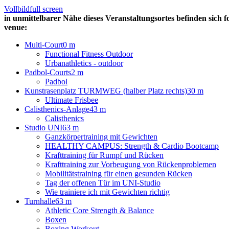
Vollbild
full screen
in unmittelbarer Nähe dieses Veranstaltungsortes befinden sich f
venue:
Multi-Court
0 m
Functional Fitness Outdoor
Urbanathletics - outdoor
Padbol-Courts
2 m
Padbol
Kunstrasenplatz TURMWEG (halber Platz rechts)
30 m
Ultimate Frisbee
Calisthenics-Anlage
43 m
Calisthenics
Studio UNI
63 m
Ganzkörpertraining mit Gewichten
HEALTHY CAMPUS: Strength & Cardio Bootcamp
Krafttraining für Rumpf und Rücken
Krafttraining zur Vorbeugung von Rückenproblemen
Mobilitätstraining für einen gesunden Rücken
Tag der offenen Tür im UNI-Studio
Wie trainiere ich mit Gewichten richtig
Turnhalle
63 m
Athletic Core Strength & Balance
Boxen
Boxing Workout