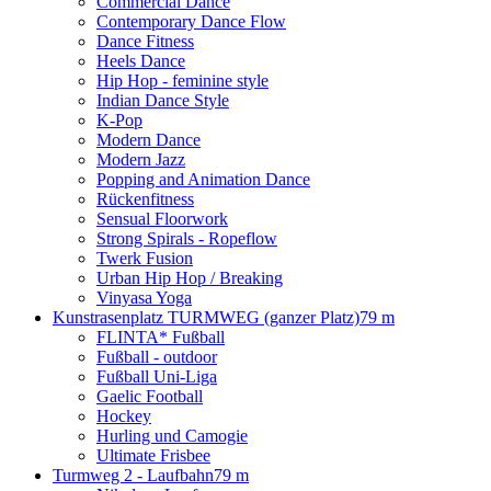
Commercial Dance
Contemporary Dance Flow
Dance Fitness
Heels Dance
Hip Hop - feminine style
Indian Dance Style
K-Pop
Modern Dance
Modern Jazz
Popping and Animation Dance
Rückenfitness
Sensual Floorwork
Strong Spirals - Ropeflow
Twerk Fusion
Urban Hip Hop / Breaking
Vinyasa Yoga
Kunstrasenplatz TURMWEG (ganzer Platz)
79 m
FLINTA* Fußball
Fußball - outdoor
Fußball Uni-Liga
Gaelic Football
Hockey
Hurling und Camogie
Ultimate Frisbee
Turmweg 2 - Laufbahn
79 m