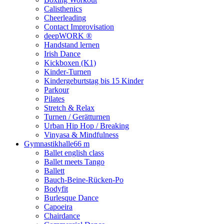
Calisthenics
Cheerleading
Contact Improvisation
deepWORK ®
Handstand lernen
Irish Dance
Kickboxen (K1)
Kinder-Turnen
Kindergeburtstag bis 15 Kinder
Parkour
Pilates
Stretch & Relax
Turnen / Gerätturnen
Urban Hip Hop / Breaking
Vinyasa & Mindfulness
Gymnastikhalle
66 m
Ballet english class
Ballet meets Tango
Ballett
Bauch-Beine-Rücken-Po
Bodyfit
Burlesque Dance
Capoeira
Chairdance