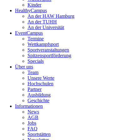
Kinder
HealthyCampus
An der HAW Hamburg
An der TUHH
An der Universität
EventCampus
Termine
Wettkampfsport
Sportveranstaltungen
Spitzensportförderung
Specials
Über uns
Team
Unsere Werte
Hochschulen
Partner
Ausbildung
Geschichte
Informationen
News
AGB
Jobs
FAQ
Sportstätten
Newsletter