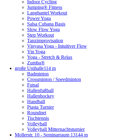
Indoor Cycling
Jumping® Fitness
Langhantel Workout
Power Yoga
Salsa Cubana Basis
Slow Flow Yoga
Step Workout
Tanzimprovisation
Vinyasa Yoga - Intuitiver Flow
Yin Yoga
Yoga - Stretch & Relax
Zumba®
große Unihalle
114 m
Badminton
Crossminton / Speedminton
Futsal
Hallenfußball
Hallenhockey
Handball
Piasta Turnier
Roundnet
Tischtennis
Volleyball
Volleyball Mitternachtsturnier
Mollerstr. 10 - Seminarraum 13
144 m