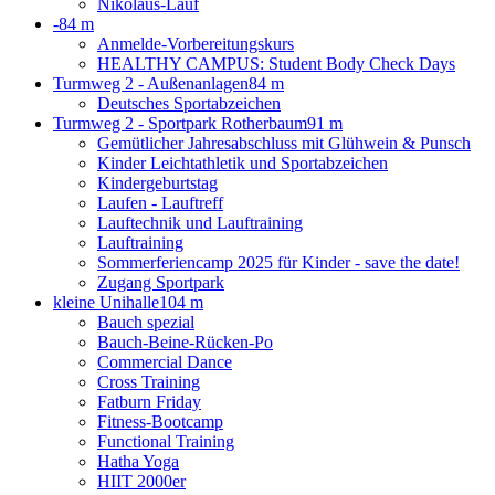
Nikolaus-Lauf
-
84 m
Anmelde-Vorbereitungskurs
HEALTHY CAMPUS: Student Body Check Days
Turmweg 2 - Außenanlagen
84 m
Deutsches Sportabzeichen
Turmweg 2 - Sportpark Rotherbaum
91 m
Gemütlicher Jahresabschluss mit Glühwein & Punsch
Kinder Leichtathletik und Sportabzeichen
Kindergeburtstag
Laufen - Lauftreff
Lauftechnik und Lauftraining
Lauftraining
Sommerferiencamp 2025 für Kinder - save the date!
Zugang Sportpark
kleine Unihalle
104 m
Bauch spezial
Bauch-Beine-Rücken-Po
Commercial Dance
Cross Training
Fatburn Friday
Fitness-Bootcamp
Functional Training
Hatha Yoga
HIIT 2000er