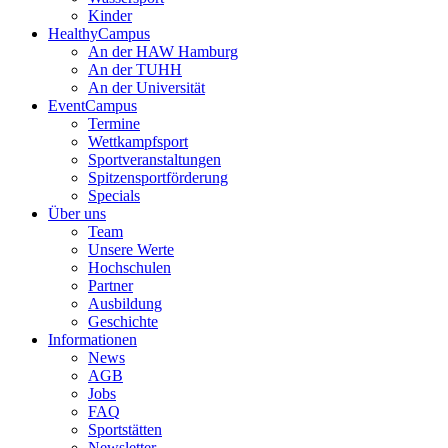
Kinder
HealthyCampus
An der HAW Hamburg
An der TUHH
An der Universität
EventCampus
Termine
Wettkampfsport
Sportveranstaltungen
Spitzensportförderung
Specials
Über uns
Team
Unsere Werte
Hochschulen
Partner
Ausbildung
Geschichte
Informationen
News
AGB
Jobs
FAQ
Sportstätten
Newsletter