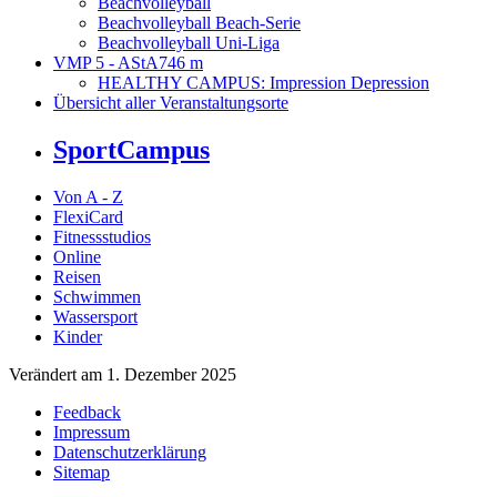
Beachvolleyball
Beachvolleyball Beach-Serie
Beachvolleyball Uni-Liga
VMP 5 - AStA
746 m
HEALTHY CAMPUS: Impression Depression
Übersicht aller Veranstaltungsorte
SportCampus
Von A - Z
FlexiCard
Fitnessstudios
Online
Reisen
Schwimmen
Wassersport
Kinder
Verändert am 1. Dezember 2025
Feedback
Impressum
Datenschutzerklärung
Sitemap