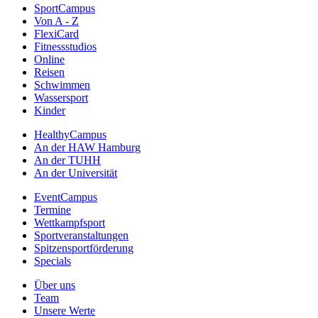
SportCampus
Von A - Z
FlexiCard
Fitnessstudios
Online
Reisen
Schwimmen
Wassersport
Kinder
HealthyCampus
An der HAW Hamburg
An der TUHH
An der Universität
EventCampus
Termine
Wettkampfsport
Sportveranstaltungen
Spitzensportförderung
Specials
Über uns
Team
Unsere Werte