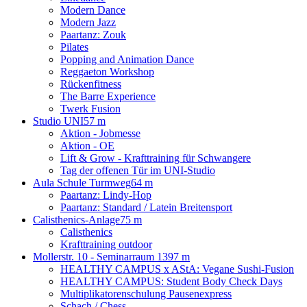
Modern Dance
Modern Jazz
Paartanz: Zouk
Pilates
Popping and Animation Dance
Reggaeton Workshop
Rückenfitness
The Barre Experience
Twerk Fusion
Studio UNI
57 m
Aktion - Jobmesse
Aktion - OE
Lift & Grow - Krafttraining für Schwangere
Tag der offenen Tür im UNI-Studio
Aula Schule Turmweg
64 m
Paartanz: Lindy-Hop
Paartanz: Standard / Latein Breitensport
Calisthenics-Anlage
75 m
Calisthenics
Krafttraining outdoor
Mollerstr. 10 - Seminarraum 13
97 m
HEALTHY CAMPUS x AStA: Vegane Sushi-Fusion
HEALTHY CAMPUS: Student Body Check Days
Multiplikatorenschulung Pausenexpress
Schach / Chess