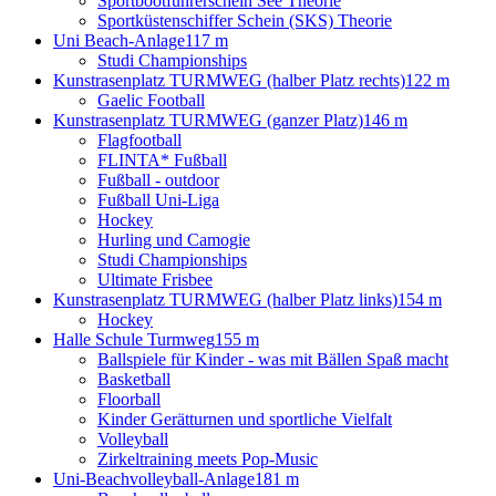
Sportbootführerschein See Theorie
Sportküstenschiffer Schein (SKS) Theorie
Uni Beach-Anlage
117 m
Studi Championships
Kunstrasenplatz TURMWEG (halber Platz rechts)
122 m
Gaelic Football
Kunstrasenplatz TURMWEG (ganzer Platz)
146 m
Flagfootball
FLINTA* Fußball
Fußball - outdoor
Fußball Uni-Liga
Hockey
Hurling und Camogie
Studi Championships
Ultimate Frisbee
Kunstrasenplatz TURMWEG (halber Platz links)
154 m
Hockey
Halle Schule Turmweg
155 m
Ballspiele für Kinder - was mit Bällen Spaß macht
Basketball
Floorball
Kinder Gerätturnen und sportliche Vielfalt
Volleyball
Zirkeltraining meets Pop-Music
Uni-Beachvolleyball-Anlage
181 m