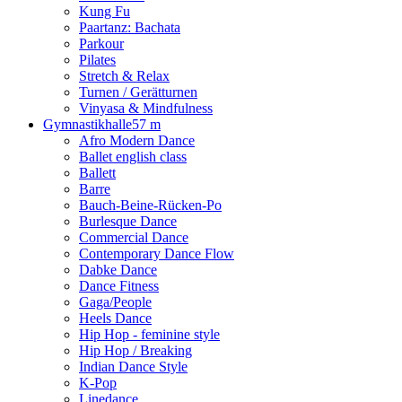
Kung Fu
Paartanz: Bachata
Parkour
Pilates
Stretch & Relax
Turnen / Gerätturnen
Vinyasa & Mindfulness
Gymnastikhalle
57 m
Afro Modern Dance
Ballet english class
Ballett
Barre
Bauch-Beine-Rücken-Po
Burlesque Dance
Commercial Dance
Contemporary Dance Flow
Dabke Dance
Dance Fitness
Gaga/People
Heels Dance
Hip Hop - feminine style
Hip Hop / Breaking
Indian Dance Style
K-Pop
Linedance