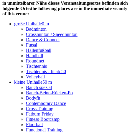
in unmittelbarer Nähe dieses Veranstaltungsortes befinden sich
folgende Orte:
the following places are in the immediate vicinity
of this venue:
große Unihalle
0 m
Badminton
Crossminton / Speedminton
Dance & Connect
Futsal
Hallenfußball
Handball
Roundnet
Tischtennis
Tischtennis - fit ab 50
Volleyball
kleine Unihalle
50 m
Bauch spezial
Bauch-Beine-Rücken-Po
Bodyfit
Contemporary Dance
Cross Training
Fatburn Friday
Fitness-Bootcamp
Floorball
Functional Training