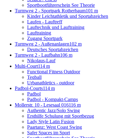
Sportbootführerschein See Theorie
Turmweg 2 - Sportpark Rotherbaum
101 m
Kinder Leichtathletik und Sportabzeichen
Laufen - Lauftreff
Lauftechnik und Lauftraining
Lauftraining
Zugang Sportpark
Turmweg 2 - Außenanlagen
102 m
Deutsches Sportabzeichen
Turmweg 2 - Laufbahn
106 m
Nikolaus-Lauf
Multi-Court
114 m
Functional Fitness Outdoor
Teqball
Urbanathletics - outdoor
Padbol-Courts
114 m
Padbol
Padbol - Kompakt-Camps
Mollerstr. 10 - Lesesaal 016
116 m
Authentic Jazz/Solo Swing
Ersthilfe Schulung mit Sportbezug
Lady Style Latin Fusion
Paartanz: West Coast Swing
Safer Spaces im Sport