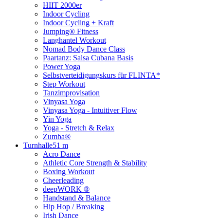
HIIT 2000er
Indoor Cycling
Indoor Cycling + Kraft
Jumping® Fitness
Langhantel Workout
Nomad Body Dance Class
Paartanz: Salsa Cubana Basis
Power Yoga
Selbstverteidigungskurs für FLINTA*
Step Workout
Tanzimprovisation
Vinyasa Yoga
Vinyasa Yoga - Intuitiver Flow
Yin Yoga
Yoga - Stretch & Relax
Zumba®
Turnhalle
51 m
Acro Dance
Athletic Core Strength & Stability
Boxing Workout
Cheerleading
deepWORK ®
Handstand & Balance
Hip Hop / Breaking
Irish Dance