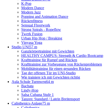
K-Pop
Modern Dance
Modern Jazz
Popping and Animation Dance
Rückenfitness
Sensual Floorwork
Strong Spirals - Ropeflow
Twerk Fusion
Urban Hip Hop / Breaking
Vinyasa Yoga
Studio UNI
57 m
Ganzkörpertraining mit Gewichten
HEALTHY CAMPUS: Strength & Cardio Bootcamp
Krafttraining für Rumpf und Rücken
Krafttraining zur Vorbeugung von Rückenproblemen
Mobilitätstraining für einen gesunden Rücken
Tag der offenen Tür im UNI-Studio
Wie trainiere ich mit Gewichten richtig
Aula Schule Turmweg
64 m
Bachata
Lindy-Hop
Salsa Cubana Stufe 1
Tanzen: Standard / Latein Breitensport
Calisthenics-Anlage
75 m
Calisthenics