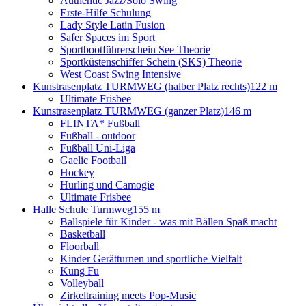
Authentic Jazz/Solo Swing
Erste-Hilfe Schulung
Lady Style Latin Fusion
Safer Spaces im Sport
Sportbootführerschein See Theorie
Sportküstenschiffer Schein (SKS) Theorie
West Coast Swing Intensive
Kunstrasenplatz TURMWEG (halber Platz rechts)
122 m
Ultimate Frisbee
Kunstrasenplatz TURMWEG (ganzer Platz)
146 m
FLINTA* Fußball
Fußball - outdoor
Fußball Uni-Liga
Gaelic Football
Hockey
Hurling und Camogie
Ultimate Frisbee
Halle Schule Turmweg
155 m
Ballspiele für Kinder - was mit Bällen Spaß macht
Basketball
Floorball
Kinder Gerätturnen und sportliche Vielfalt
Kung Fu
Volleyball
Zirkeltraining meets Pop-Music