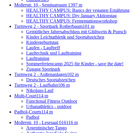
Mollerstr. 10 - Seminarraum 13
97 m
HEALTHY CAMPUS: Basics der veganen Ernährung
HEALTHY CAMPUS: Dry January Aktionstag
HEALTHY CAMPUS: Fermentationsworkshop
Turmweg 2 - Sportpark Rotherbaum
101 m
Gemütlicher Jahresabschluss mit Glühwein & Punsch
Kinder Leichtathletik und Sportabzeichen
Kindergeburtstag
Laufen - Lauftreff
Lauftechnik und Lauftraining
Lauftraining
Sommerferiencamp 2025 für Kinder - save the date!
Zugang Sportpark
Turmweg 2 - Außenanlagen
102 m
Deutsches Sportabzeichen
Turmweg 2 - Laufbahn
106 m
Nikolaus-Lauf
Multi-Court
114 m
Functional Fitness Outdoor
Urbanathletics - outdoor
Padbol-Courts
114 m
Padbol
Mollerstr. 10 - Lesesaal 016
116 m
Argentinischer Tango