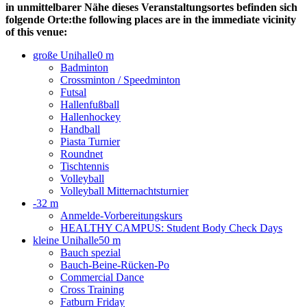
in unmittelbarer Nähe dieses Veranstaltungsortes befinden sich
folgende Orte:
the following places are in the immediate vicinity
of this venue:
große Unihalle
0 m
Badminton
Crossminton / Speedminton
Futsal
Hallenfußball
Hallenhockey
Handball
Piasta Turnier
Roundnet
Tischtennis
Volleyball
Volleyball Mitternachtsturnier
-
32 m
Anmelde-Vorbereitungskurs
HEALTHY CAMPUS: Student Body Check Days
kleine Unihalle
50 m
Bauch spezial
Bauch-Beine-Rücken-Po
Commercial Dance
Cross Training
Fatburn Friday