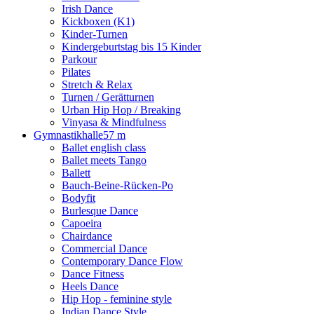
Irish Dance
Kickboxen (K1)
Kinder-Turnen
Kindergeburtstag bis 15 Kinder
Parkour
Pilates
Stretch & Relax
Turnen / Gerätturnen
Urban Hip Hop / Breaking
Vinyasa & Mindfulness
Gymnastikhalle
57 m
Ballet english class
Ballet meets Tango
Ballett
Bauch-Beine-Rücken-Po
Bodyfit
Burlesque Dance
Capoeira
Chairdance
Commercial Dance
Contemporary Dance Flow
Dance Fitness
Heels Dance
Hip Hop - feminine style
Indian Dance Style