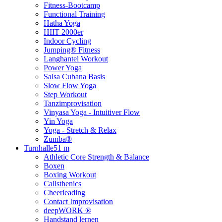
Fitness-Bootcamp
Functional Training
Hatha Yoga
HIIT 2000er
Indoor Cycling
Jumping® Fitness
Langhantel Workout
Power Yoga
Salsa Cubana Basis
Slow Flow Yoga
Step Workout
Tanzimprovisation
Vinyasa Yoga - Intuitiver Flow
Yin Yoga
Yoga - Stretch & Relax
Zumba®
Turnhalle
51 m
Athletic Core Strength & Balance
Boxen
Boxing Workout
Calisthenics
Cheerleading
Contact Improvisation
deepWORK ®
Handstand lernen