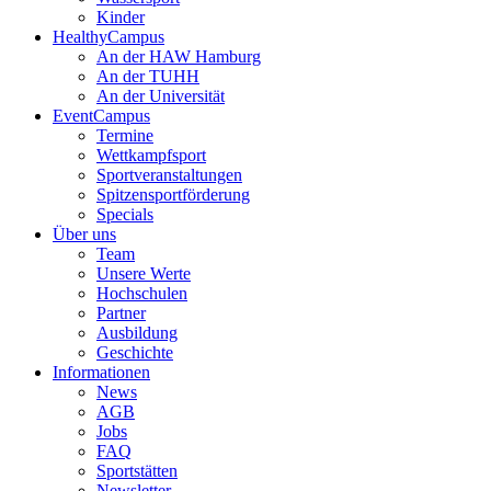
Kinder
HealthyCampus
An der HAW Hamburg
An der TUHH
An der Universität
EventCampus
Termine
Wettkampfsport
Sportveranstaltungen
Spitzensportförderung
Specials
Über uns
Team
Unsere Werte
Hochschulen
Partner
Ausbildung
Geschichte
Informationen
News
AGB
Jobs
FAQ
Sportstätten
Newsletter