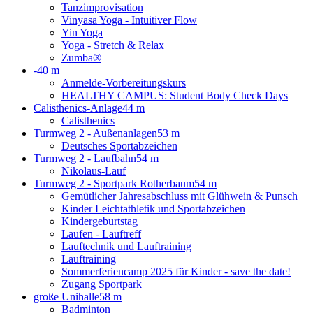
Tanzimprovisation
Vinyasa Yoga - Intuitiver Flow
Yin Yoga
Yoga - Stretch & Relax
Zumba®
-
40 m
Anmelde-Vorbereitungskurs
HEALTHY CAMPUS: Student Body Check Days
Calisthenics-Anlage
44 m
Calisthenics
Turmweg 2 - Außenanlagen
53 m
Deutsches Sportabzeichen
Turmweg 2 - Laufbahn
54 m
Nikolaus-Lauf
Turmweg 2 - Sportpark Rotherbaum
54 m
Gemütlicher Jahresabschluss mit Glühwein & Punsch
Kinder Leichtathletik und Sportabzeichen
Kindergeburtstag
Laufen - Lauftreff
Lauftechnik und Lauftraining
Lauftraining
Sommerferiencamp 2025 für Kinder - save the date!
Zugang Sportpark
große Unihalle
58 m
Badminton