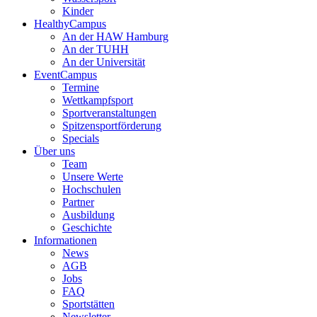
Kinder
HealthyCampus
An der HAW Hamburg
An der TUHH
An der Universität
EventCampus
Termine
Wettkampfsport
Sportveranstaltungen
Spitzensportförderung
Specials
Über uns
Team
Unsere Werte
Hochschulen
Partner
Ausbildung
Geschichte
Informationen
News
AGB
Jobs
FAQ
Sportstätten
Newsletter