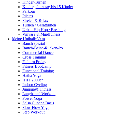
Kinder-Turnen
Kindergeburtstag bis 15 Kinder
Parkour
Pilates
Stretch & Relax
Turnen / Gerätturnen
Urban Hip Hop / Breaking
Vinyasa & Mindfulness
kleine Unihalle
39 m
Bauch spezial
Bauch-Beine-Rücken-Po
Commercial Dance
Cross Training
Fatburn Friday
Fitness-Bootcamp
Functional Training
Hatha Yoga
HIIT 2000er
Indoor Cycling
Jumping® Fitness
Langhantel Workout
Power Yoga
Salsa Cubana Basis
Slow Flow Yoga
Step Workout