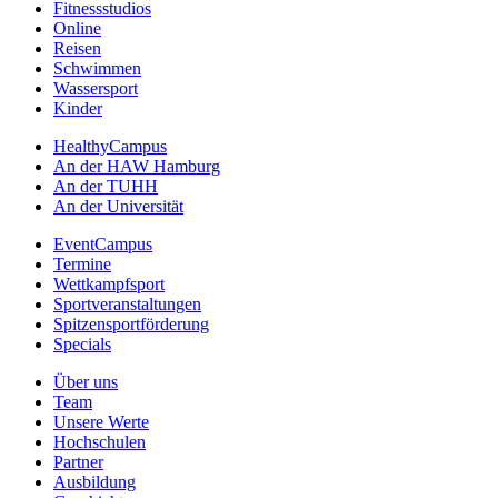
Fitnessstudios
Online
Reisen
Schwimmen
Wassersport
Kinder
HealthyCampus
An der HAW Hamburg
An der TUHH
An der Universität
EventCampus
Termine
Wettkampfsport
Sportveranstaltungen
Spitzensportförderung
Specials
Über uns
Team
Unsere Werte
Hochschulen
Partner
Ausbildung