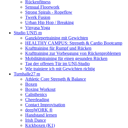
Rückenfitness
Sensual Floorwork
Strong Spirals - Ropeflow
Twerk Fusion
Urban Hip Hop / Breaking
Vinyasa Yoga
Studio UNI
5 m
Ganzkörpertraining mit Gewichten
HEALTHY CAMPUS: Strength & Cardio Bootcamp
Krafttraining für Rumpf und Rücken
Krafttraining zur Vorbeugung von Rückenproblemen
Mobilitätstraining für einen gesunden Rücken
Tag der offenen Tür im UNI-Studio
Wie trainiere ich mit Gewichten richtig
Turnhalle
27 m
Athletic Core Strength & Balance
Boxen
Boxing Workout
Calisthenics
Cheerleading
Contact Improvisation
deepWORK ®
Handstand lernen
Irish Dance
Kickboxen (K1)