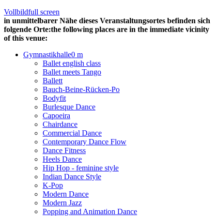
Vollbild
full screen
in unmittelbarer Nähe dieses Veranstaltungsortes befinden sich
folgende Orte:
the following places are in the immediate vicinity
of this venue:
Gymnastikhalle
0 m
Ballet english class
Ballet meets Tango
Ballett
Bauch-Beine-Rücken-Po
Bodyfit
Burlesque Dance
Capoeira
Chairdance
Commercial Dance
Contemporary Dance Flow
Dance Fitness
Heels Dance
Hip Hop - feminine style
Indian Dance Style
K-Pop
Modern Dance
Modern Jazz
Popping and Animation Dance