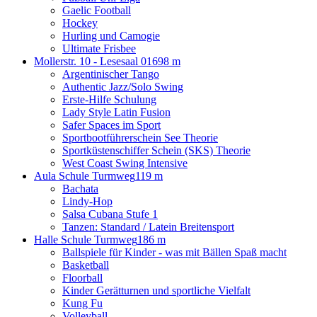
Gaelic Football
Hockey
Hurling und Camogie
Ultimate Frisbee
Mollerstr. 10 - Lesesaal 016
98 m
Argentinischer Tango
Authentic Jazz/Solo Swing
Erste-Hilfe Schulung
Lady Style Latin Fusion
Safer Spaces im Sport
Sportbootführerschein See Theorie
Sportküstenschiffer Schein (SKS) Theorie
West Coast Swing Intensive
Aula Schule Turmweg
119 m
Bachata
Lindy-Hop
Salsa Cubana Stufe 1
Tanzen: Standard / Latein Breitensport
Halle Schule Turmweg
186 m
Ballspiele für Kinder - was mit Bällen Spaß macht
Basketball
Floorball
Kinder Gerätturnen und sportliche Vielfalt
Kung Fu
Volleyball