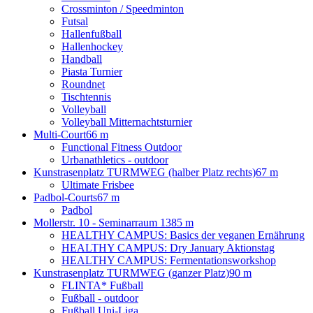
Crossminton / Speedminton
Futsal
Hallenfußball
Hallenhockey
Handball
Piasta Turnier
Roundnet
Tischtennis
Volleyball
Volleyball Mitternachtsturnier
Multi-Court
66 m
Functional Fitness Outdoor
Urbanathletics - outdoor
Kunstrasenplatz TURMWEG (halber Platz rechts)
67 m
Ultimate Frisbee
Padbol-Courts
67 m
Padbol
Mollerstr. 10 - Seminarraum 13
85 m
HEALTHY CAMPUS: Basics der veganen Ernährung
HEALTHY CAMPUS: Dry January Aktionstag
HEALTHY CAMPUS: Fermentationsworkshop
Kunstrasenplatz TURMWEG (ganzer Platz)
90 m
FLINTA* Fußball
Fußball - outdoor
Fußball Uni-Liga