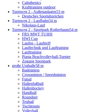
Calisthenics
Krafttraining outdoor
Turmweg 2 - Außenanlagen
53 m
Deutsches Sportabzeichen
Turmweg 2 - Laufbahn
54 m
Nikolaus-Lauf
Turmweg 2 - Sportpark Rotherbaum
54 m
FRS MWT TUHH
HWI Cup
Laufen - Lauftreff
Lauftechnik und Lauftraining
Lauftraining
Piasta Beachvolleyball-Turnier
Zugang Sportpark
große Unihalle
58 m
Badminton
Crossminton / Speedminton
Futsal
Hallenfußball
Hallenhockey
Handball
Roundnet
Teqball
Tischtennis
Volleyball