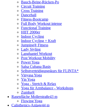
Bauch-Beine-Rücken-Po
Circuit Training
Cross Training
Dancehall
Fitness-Bootcamp
Full Body Workout intense
Functional Training
HIIT 2000er
Indoor Cycling
Indoor Cycling + Kraft
Jumping® Fitness
Lady Styling
Langhantel Workout
Post Workout Mobility
Power Yoga
Salsa Cubana Basis
Selbstverteidigungskurs für FLINTA*
Vinyasa Yoga
Yin Yoga
Yoga - Stretch & Relax
Yoga für Armbalance - Workshops
Zumba®
Rasenfläche Mollerstraße
43 m
Flowing Yoga
Calisthenics-Anlage
44 m