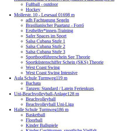
Fußball - outdoor
Hockey
Mollerstr. 10 - Lesesaal 016
98 m
adh Fachtagung Segeln
Brasilianischer Paartanz - Forró
Ersthelfer*innen-Training
Safer Spaces im Sport
Salsa Cubana Stufe 1
Salsa Cubana Stufe 2
Salsa Cubana Stufe 3
Sportbootführerschein See Theorie
Sportküstenschiffer Schein (SKS) Theorie
West Coast Swing
West Coast Swing Intensive
Aula Schule Turmweg
119 m
Bachata
Tanzen: Standard / Latein Ferienkurs
Uni-Beachvolleyball-Anlage
128 m
Beachvolleyball
Beachvolleyball Uni-Liga
Halle Schule Turmweg
186 m
Basketball
Floorball
Kinder Ballspiele
Kinder Gerätturnen, sportliche Vielfalt