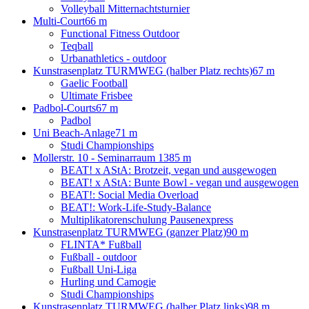
Volleyball Mitternachtsturnier
Multi-Court
66 m
Functional Fitness Outdoor
Teqball
Urbanathletics - outdoor
Kunstrasenplatz TURMWEG (halber Platz rechts)
67 m
Gaelic Football
Ultimate Frisbee
Padbol-Courts
67 m
Padbol
Uni Beach-Anlage
71 m
Studi Championships
Mollerstr. 10 - Seminarraum 13
85 m
BEAT! x AStA: Brotzeit, vegan und ausgewogen
BEAT! x AStA: Bunte Bowl - vegan und ausgewogen
BEAT!: Social Media Overload
BEAT!: Work-Life-Study-Balance
Multiplikatorenschulung Pausenexpress
Kunstrasenplatz TURMWEG (ganzer Platz)
90 m
FLINTA* Fußball
Fußball - outdoor
Fußball Uni-Liga
Hurling und Camogie
Studi Championships
Kunstrasenplatz TURMWEG (halber Platz links)
98 m