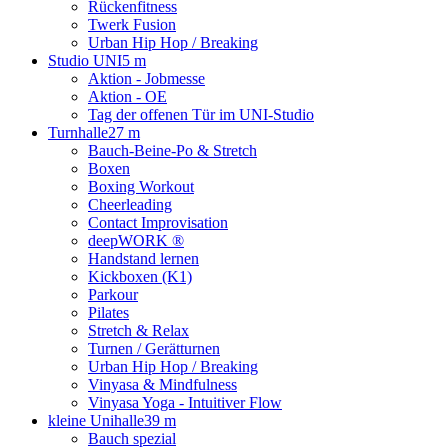
Rückenfitness
Twerk Fusion
Urban Hip Hop / Breaking
Studio UNI
5 m
Aktion - Jobmesse
Aktion - OE
Tag der offenen Tür im UNI-Studio
Turnhalle
27 m
Bauch-Beine-Po & Stretch
Boxen
Boxing Workout
Cheerleading
Contact Improvisation
deepWORK ®
Handstand lernen
Kickboxen (K1)
Parkour
Pilates
Stretch & Relax
Turnen / Gerätturnen
Urban Hip Hop / Breaking
Vinyasa & Mindfulness
Vinyasa Yoga - Intuitiver Flow
kleine Unihalle
39 m
Bauch spezial