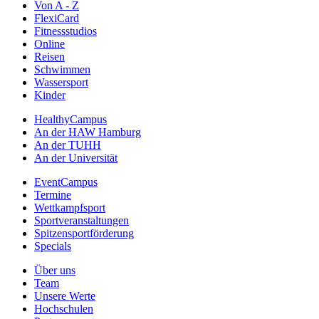
Von A - Z
FlexiCard
Fitnessstudios
Online
Reisen
Schwimmen
Wassersport
Kinder
HealthyCampus
An der HAW Hamburg
An der TUHH
An der Universität
EventCampus
Termine
Wettkampfsport
Sportveranstaltungen
Spitzensportförderung
Specials
Über uns
Team
Unsere Werte
Hochschulen