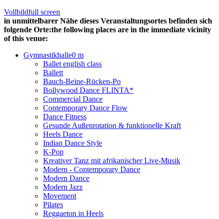
Vollbild
full screen
in unmittelbarer Nähe dieses Veranstaltungsortes befinden sich
folgende Orte:
the following places are in the immediate vicinity
of this venue:
Gymnastikhalle
0 m
Ballet english class
Ballett
Bauch-Beine-Rücken-Po
Bollywood Dance FLINTA*
Commercial Dance
Contemporary Dance Flow
Dance Fitness
Gesunde Außenrotation & funktionelle Kraft
Heels Dance
Indian Dance Style
K-Pop
Kreativer Tanz mit afrikanischer Live-Musik
Modern - Contemporary Dance
Modern Dance
Modern Jazz
Movement
Pilates
Reggaeton in Heels