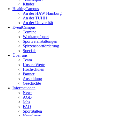
Kinder
HealthyCampus
An der HAW Hamburg
An der TUHH
An der Universität
EventCampus
Termine
Wettkampfsport
Sportveranstaltungen
Spitzensportförderung
Specials
Über uns
Team
Unsere Werte
Hochschulen
Partner
Ausbildung
Geschichte
Informationen
News
AGB
Jobs
FAQ
Sportstätten
Newsletter