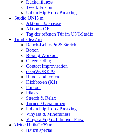
Rückenfitness
Twerk Fusion
Urban Hip Hop / Breaking
Studio UNI
5 m
Aktion - Jobmesse
Aktion - OE
Tag der offenen Tür im UNI-Studio
Turnhalle
27 m
Bauch-Beine-Po & Stretch
Boxen
Boxing Workout
Cheerleading
Contact Improvisation
deepWORK ®
Handstand lernen
Kickboxen (K1)
Parkour
Pilates
Stretch & Relax
Turnen / Gerätturnen
Urban Hip Hop / Breaking
Vinyasa & Mindfulness
Vinyasa Yoga - Intuitiver Flow
kleine Unihalle
39 m
Bauch spezial