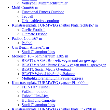
Volleyball Mitternachtsturnier
Multi-Court
66 m
Functional Fitness Outdoor
Teqball
Urbanathletics - outdoor
Kunstrasenplatz TURMWEG (halber Platz rechts)
67 m
Gaelic Football
Ultimate Frisbee
Padbol-Courts
67 m
Padbol
Uni Beach-Anlage
71 m
Studi Championships
Mollerstr. 10 - Seminarraum 13
85 m
BEAT! x AStA: Brotzeit, vegan und ausgewogen
BEAT! x AStA: Bunte Bowl - vegan und ausgewogen
BEAT!: Social Media Overload
BEAT!: Work-Life-Study-Balance
Multiplikatorenschulung Pausenexpress
Kunstrasenplatz TURMWEG (ganzer Platz)
90 m
FLINTA* Fußball
Fußball - outdoor
Fußball Uni-Liga
Hurling und Camogie
Studi Championships
Kunstrasenplatz TURMWEG (halber Platz links)
98 m