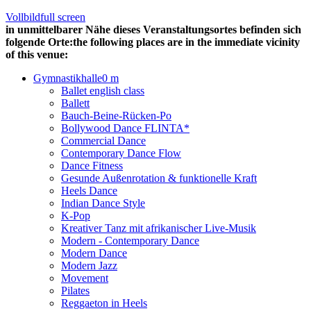
Vollbild
full screen
in unmittelbarer Nähe dieses Veranstaltungsortes befinden sich
folgende Orte:
the following places are in the immediate vicinity
of this venue:
Gymnastikhalle
0 m
Ballet english class
Ballett
Bauch-Beine-Rücken-Po
Bollywood Dance FLINTA*
Commercial Dance
Contemporary Dance Flow
Dance Fitness
Gesunde Außenrotation & funktionelle Kraft
Heels Dance
Indian Dance Style
K-Pop
Kreativer Tanz mit afrikanischer Live-Musik
Modern - Contemporary Dance
Modern Dance
Modern Jazz
Movement
Pilates
Reggaeton in Heels