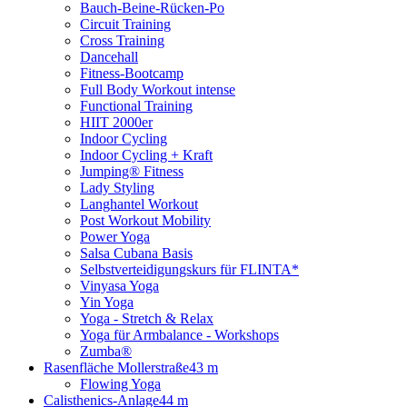
Bauch-Beine-Rücken-Po
Circuit Training
Cross Training
Dancehall
Fitness-Bootcamp
Full Body Workout intense
Functional Training
HIIT 2000er
Indoor Cycling
Indoor Cycling + Kraft
Jumping® Fitness
Lady Styling
Langhantel Workout
Post Workout Mobility
Power Yoga
Salsa Cubana Basis
Selbstverteidigungskurs für FLINTA*
Vinyasa Yoga
Yin Yoga
Yoga - Stretch & Relax
Yoga für Armbalance - Workshops
Zumba®
Rasenfläche Mollerstraße
43 m
Flowing Yoga
Calisthenics-Anlage
44 m