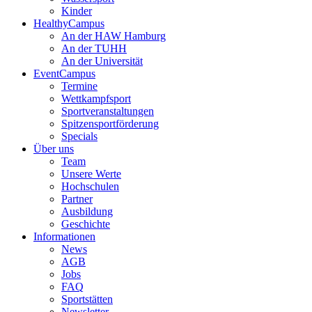
Kinder
HealthyCampus
An der HAW Hamburg
An der TUHH
An der Universität
EventCampus
Termine
Wettkampfsport
Sportveranstaltungen
Spitzensportförderung
Specials
Über uns
Team
Unsere Werte
Hochschulen
Partner
Ausbildung
Geschichte
Informationen
News
AGB
Jobs
FAQ
Sportstätten
Newsletter