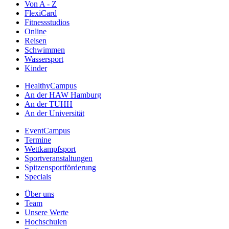
Von A - Z
FlexiCard
Fitnessstudios
Online
Reisen
Schwimmen
Wassersport
Kinder
HealthyCampus
An der HAW Hamburg
An der TUHH
An der Universität
EventCampus
Termine
Wettkampfsport
Sportveranstaltungen
Spitzensportförderung
Specials
Über uns
Team
Unsere Werte
Hochschulen