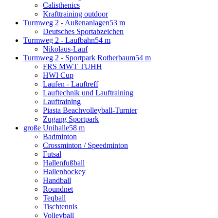
Calisthenics
Krafttraining outdoor
Turmweg 2 - Außenanlagen
53 m
Deutsches Sportabzeichen
Turmweg 2 - Laufbahn
54 m
Nikolaus-Lauf
Turmweg 2 - Sportpark Rotherbaum
54 m
FRS MWT TUHH
HWI Cup
Laufen - Lauftreff
Lauftechnik und Lauftraining
Lauftraining
Piasta Beachvolleyball-Turnier
Zugang Sportpark
große Unihalle
58 m
Badminton
Crossminton / Speedminton
Futsal
Hallenfußball
Hallenhockey
Handball
Roundnet
Teqball
Tischtennis
Volleyball