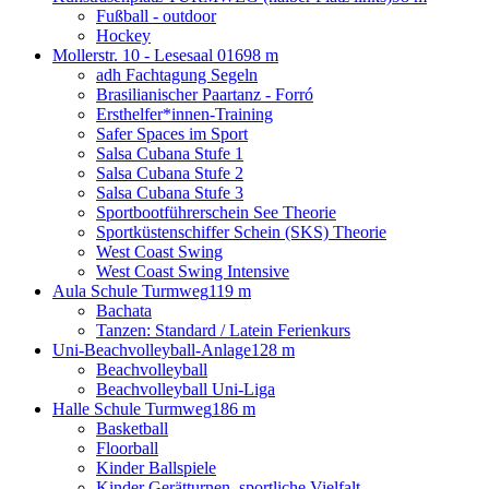
Fußball - outdoor
Hockey
Mollerstr. 10 - Lesesaal 016
98 m
adh Fachtagung Segeln
Brasilianischer Paartanz - Forró
Ersthelfer*innen-Training
Safer Spaces im Sport
Salsa Cubana Stufe 1
Salsa Cubana Stufe 2
Salsa Cubana Stufe 3
Sportbootführerschein See Theorie
Sportküstenschiffer Schein (SKS) Theorie
West Coast Swing
West Coast Swing Intensive
Aula Schule Turmweg
119 m
Bachata
Tanzen: Standard / Latein Ferienkurs
Uni-Beachvolleyball-Anlage
128 m
Beachvolleyball
Beachvolleyball Uni-Liga
Halle Schule Turmweg
186 m
Basketball
Floorball
Kinder Ballspiele
Kinder Gerätturnen, sportliche Vielfalt