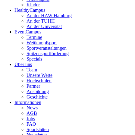
Kinder
HealthyCampus
An der HAW Hamburg
An der TUHH
An der Universität
EventCampus
Termine
Wettkampfsport
Sportveranstaltungen
Spitzensportförderung
Specials
Über uns
Team
Unsere Werte
Hochschulen
Partner
Ausbildung
Geschichte
Informationen
News
AGB
Jobs
FAQ
Sportstätten
Newsletter