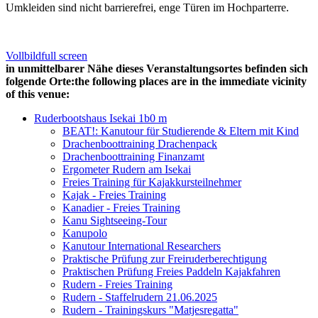
Umkleiden sind nicht barrierefrei, enge Türen im Hochparterre.
Vollbild
full screen
in unmittelbarer Nähe dieses Veranstaltungsortes befinden sich
folgende Orte:
the following places are in the immediate vicinity
of this venue:
Ruderbootshaus Isekai 1b
0 m
BEAT!: Kanutour für Studierende & Eltern mit Kind
Drachenboottraining Drachenpack
Drachenboottraining Finanzamt
Ergometer Rudern am Isekai
Freies Training für Kajakkursteilnehmer
Kajak - Freies Training
Kanadier - Freies Training
Kanu Sightseeing-Tour
Kanupolo
Kanutour International Researchers
Praktische Prüfung zur Freiruderberechtigung
Praktischen Prüfung Freies Paddeln Kajakfahren
Rudern - Freies Training
Rudern - Staffelrudern 21.06.2025
Rudern - Trainingskurs "Matjesregatta"