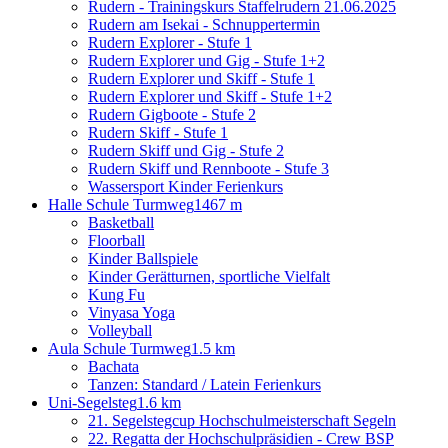
Rudern - Trainingskurs Staffelrudern 21.06.2025
Rudern am Isekai - Schnuppertermin
Rudern Explorer - Stufe 1
Rudern Explorer und Gig - Stufe 1+2
Rudern Explorer und Skiff - Stufe 1
Rudern Explorer und Skiff - Stufe 1+2
Rudern Gigboote - Stufe 2
Rudern Skiff - Stufe 1
Rudern Skiff und Gig - Stufe 2
Rudern Skiff und Rennboote - Stufe 3
Wassersport Kinder Ferienkurs
Halle Schule Turmweg
1467 m
Basketball
Floorball
Kinder Ballspiele
Kinder Gerätturnen, sportliche Vielfalt
Kung Fu
Vinyasa Yoga
Volleyball
Aula Schule Turmweg
1.5 km
Bachata
Tanzen: Standard / Latein Ferienkurs
Uni-Segelsteg
1.6 km
21. Segelstegcup Hochschulmeisterschaft Segeln
22. Regatta der Hochschulpräsidien - Crew BSP