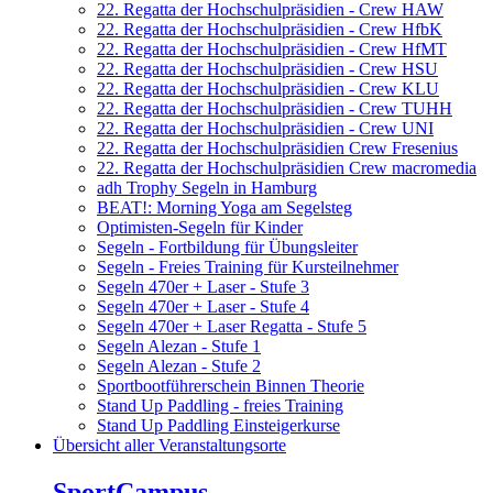
22. Regatta der Hochschulpräsidien - Crew HAW
22. Regatta der Hochschulpräsidien - Crew HfbK
22. Regatta der Hochschulpräsidien - Crew HfMT
22. Regatta der Hochschulpräsidien - Crew HSU
22. Regatta der Hochschulpräsidien - Crew KLU
22. Regatta der Hochschulpräsidien - Crew TUHH
22. Regatta der Hochschulpräsidien - Crew UNI
22. Regatta der Hochschulpräsidien Crew Fresenius
22. Regatta der Hochschulpräsidien Crew macromedia
adh Trophy Segeln in Hamburg
BEAT!: Morning Yoga am Segelsteg
Optimisten-Segeln für Kinder
Segeln - Fortbildung für Übungsleiter
Segeln - Freies Training für Kursteilnehmer
Segeln 470er + Laser - Stufe 3
Segeln 470er + Laser - Stufe 4
Segeln 470er + Laser Regatta - Stufe 5
Segeln Alezan - Stufe 1
Segeln Alezan - Stufe 2
Sportbootführerschein Binnen Theorie
Stand Up Paddling - freies Training
Stand Up Paddling Einsteigerkurse
Übersicht aller Veranstaltungsorte
SportCampus