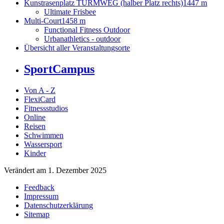
Kunstrasenplatz TURMWEG (halber Platz rechts)
1447 m
Ultimate Frisbee
Multi-Court
1458 m
Functional Fitness Outdoor
Urbanathletics - outdoor
Übersicht aller Veranstaltungsorte
SportCampus
Von A - Z
FlexiCard
Fitnessstudios
Online
Reisen
Schwimmen
Wassersport
Kinder
Verändert am 1. Dezember 2025
Feedback
Impressum
Datenschutzerklärung
Sitemap