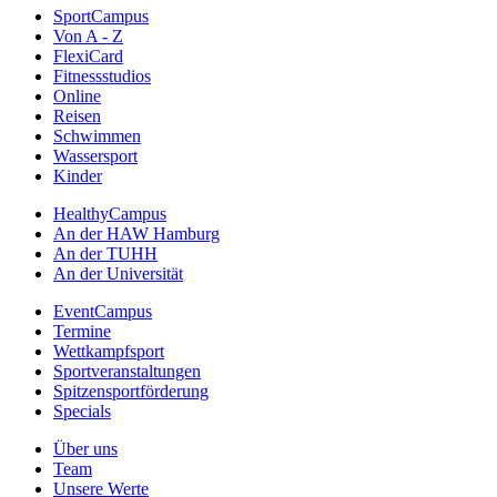
SportCampus
Von A - Z
FlexiCard
Fitnessstudios
Online
Reisen
Schwimmen
Wassersport
Kinder
HealthyCampus
An der HAW Hamburg
An der TUHH
An der Universität
EventCampus
Termine
Wettkampfsport
Sportveranstaltungen
Spitzensportförderung
Specials
Über uns
Team
Unsere Werte