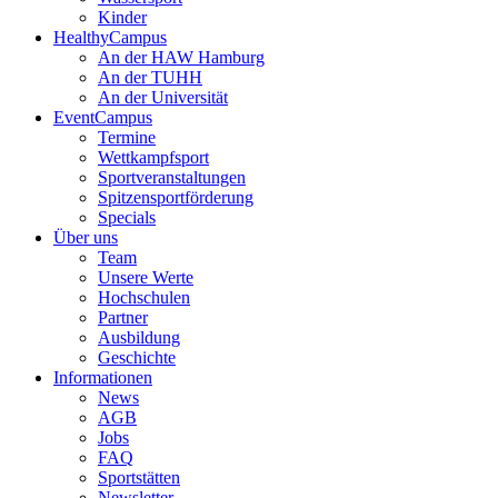
Kinder
HealthyCampus
An der HAW Hamburg
An der TUHH
An der Universität
EventCampus
Termine
Wettkampfsport
Sportveranstaltungen
Spitzensportförderung
Specials
Über uns
Team
Unsere Werte
Hochschulen
Partner
Ausbildung
Geschichte
Informationen
News
AGB
Jobs
FAQ
Sportstätten
Newsletter