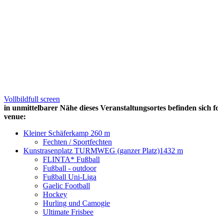
Vollbild
full screen
in unmittelbarer Nähe dieses Veranstaltungsortes befinden sich f
venue:
Kleiner Schäferkamp 26
0 m
Fechten / Sportfechten
Kunstrasenplatz TURMWEG (ganzer Platz)
1432 m
FLINTA* Fußball
Fußball - outdoor
Fußball Uni-Liga
Gaelic Football
Hockey
Hurling und Camogie
Ultimate Frisbee