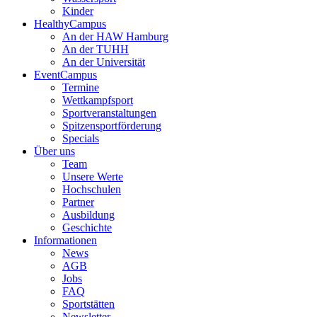
Kinder
HealthyCampus
An der HAW Hamburg
An der TUHH
An der Universität
EventCampus
Termine
Wettkampfsport
Sportveranstaltungen
Spitzensportförderung
Specials
Über uns
Team
Unsere Werte
Hochschulen
Partner
Ausbildung
Geschichte
Informationen
News
AGB
Jobs
FAQ
Sportstätten
Newsletter