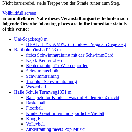
Nicht barrierefrei, steile Treppe von der Straße runter zum Steg.
Vollbild
full screen
in unmittelbarer Nähe dieses Veranstaltungsortes befinden sich
folgende Orte:
the following places are in the immediate vicinity
of this venue:
Uni-Segelsteg
0 m
HEALTHY CAMPUS: Sundown Yoga am Segelsteg
Bartholomäusbad
1153 m
freies Schwimmtraining mit der SchwimmCard
Kajak-Kenterrollen
Kentertraining für Wassersportler
Schwimmtechnik
Schwimmtraining
Triathlon Schwimmtraining
Wasserball
Halle Schule Turmweg
1351 m
Ballspiele für Kinder - was mit Bällen Spaß macht
Basketball
Floorball
Kinder Gerätturnen und sportliche Vielfalt
Kung Fu
Volleyball
Zirkeltraining meets Pop-Music