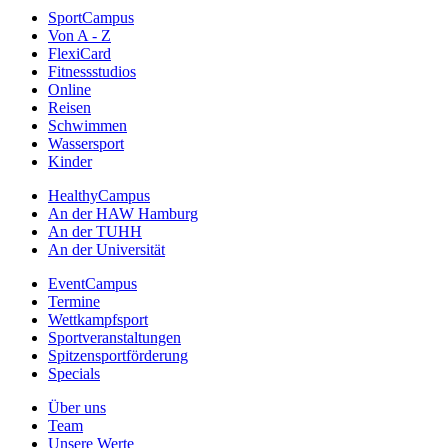
SportCampus
Von A - Z
FlexiCard
Fitnessstudios
Online
Reisen
Schwimmen
Wassersport
Kinder
HealthyCampus
An der HAW Hamburg
An der TUHH
An der Universität
EventCampus
Termine
Wettkampfsport
Sportveranstaltungen
Spitzensportförderung
Specials
Über uns
Team
Unsere Werte