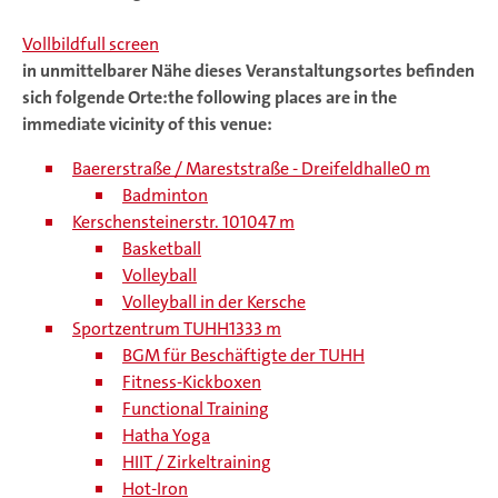
Vollbild
full screen
in unmittelbarer Nähe dieses Veranstaltungsortes befinden
sich folgende Orte:
the following places are in the
immediate vicinity of this venue:
Baererstraße / Mareststraße - Dreifeldhalle
0 m
Badminton
Kerschensteinerstr. 10
1047 m
Basketball
Volleyball
Volleyball in der Kersche
Sportzentrum TUHH
1333 m
BGM für Beschäftigte der TUHH
Fitness-Kickboxen
Functional Training
Hatha Yoga
HIIT / Zirkeltraining
Hot-Iron