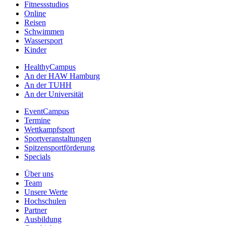
Fitnessstudios
Online
Reisen
Schwimmen
Wassersport
Kinder
HealthyCampus
An der HAW Hamburg
An der TUHH
An der Universität
EventCampus
Termine
Wettkampfsport
Sportveranstaltungen
Spitzensportförderung
Specials
Über uns
Team
Unsere Werte
Hochschulen
Partner
Ausbildung