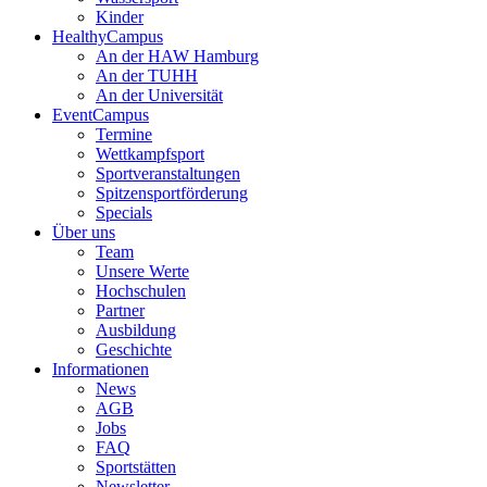
Kinder
HealthyCampus
An der HAW Hamburg
An der TUHH
An der Universität
EventCampus
Termine
Wettkampfsport
Sportveranstaltungen
Spitzensportförderung
Specials
Über uns
Team
Unsere Werte
Hochschulen
Partner
Ausbildung
Geschichte
Informationen
News
AGB
Jobs
FAQ
Sportstätten
Newsletter