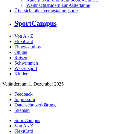
Weihnachtsrudern zur Alstertanne
Übersicht aller Veranstaltungsorte
SportCampus
Von A - Z
FlexiCard
Fitnessstudios
Online
Reisen
Schwimmen
Wassersport
Kinder
Verändert am 1. Dezember 2025
Feedback
Impressum
Datenschutzerklärung
Sitemap
SportCampus
Von A - Z
FlexiCard