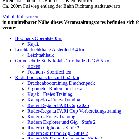
Erreichbar mit der U-Bahn U1 "Klein Borstel"
Ca. 200m Fußweg entlang der Bahn Richtung stadtauswärts.
Vollbild
full screen
in unmittelbarer Nähe dieses Veranstaltungsortes befinden sich f
venue:
Boothaus Oberalster
0 m
Kajak
Leichtathletikhalle Alsterdorf
3.4 km
Leichtathletik
Grundschule St. Nikolai - Turnhalle (UG)
5.5 km
Boxen
Fechten / Sportfechten
Ruderbootshaus Isekai 1b
5.5 km
Drachenboottraining Drachenpack
Ergometer Rudern am Isekai
Kajak - Freies Training
Kanupolo - Freies Training
Ruder-Regatta FARI Cup 2025
Ruder-Regatta FARI Cup Vorbereitungstraining
Rudern - Freies Training
Rudern Explorer und Gig - Stufe 2
Rudern Gigboote - Stufe 2
Rudern Skiff und Gig - Stufe 2
Rudern Skiff und Rennboote - Stufe 3