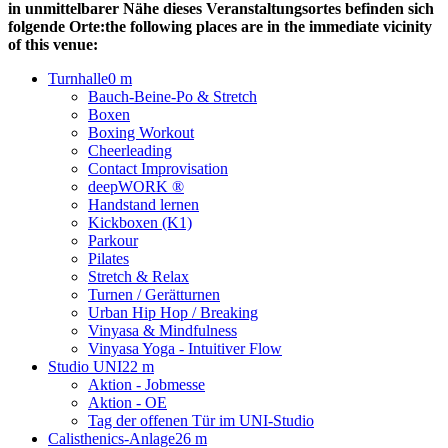
in unmittelbarer Nähe dieses Veranstaltungsortes befinden sich
folgende Orte:
the following places are in the immediate vicinity
of this venue:
Turnhalle
0 m
Bauch-Beine-Po & Stretch
Boxen
Boxing Workout
Cheerleading
Contact Improvisation
deepWORK ®
Handstand lernen
Kickboxen (K1)
Parkour
Pilates
Stretch & Relax
Turnen / Gerätturnen
Urban Hip Hop / Breaking
Vinyasa & Mindfulness
Vinyasa Yoga - Intuitiver Flow
Studio UNI
22 m
Aktion - Jobmesse
Aktion - OE
Tag der offenen Tür im UNI-Studio
Calisthenics-Anlage
26 m