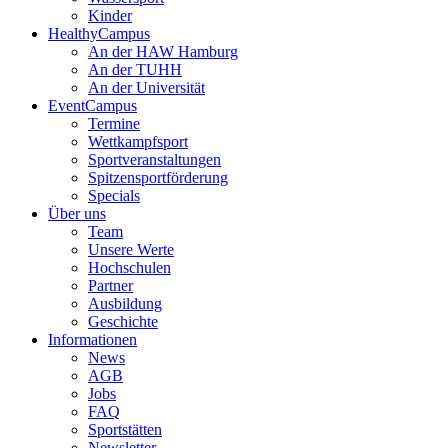
Kinder
HealthyCampus
An der HAW Hamburg
An der TUHH
An der Universität
EventCampus
Termine
Wettkampfsport
Sportveranstaltungen
Spitzensportförderung
Specials
Über uns
Team
Unsere Werte
Hochschulen
Partner
Ausbildung
Geschichte
Informationen
News
AGB
Jobs
FAQ
Sportstätten
Newsletter