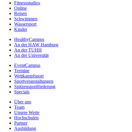
Fitnessstudios
Online
Reisen
Schwimmen
Wassersport
Kinder
HealthyCampus
An der HAW Hamburg
An der TUHH
An der Universität
EventCampus
Termine
Wettkampfsport
Sportveranstaltungen
Spitzensportförderung
Specials
Über uns
Team
Unsere Werte
Hochschulen
Partner
Ausbildung