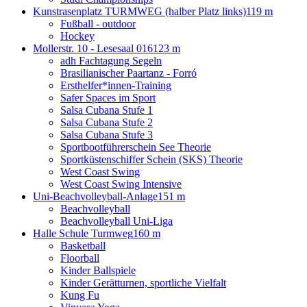
Kunstrasenplatz TURMWEG (halber Platz links)
119 m
Fußball - outdoor
Hockey
Mollerstr. 10 - Lesesaal 016
123 m
adh Fachtagung Segeln
Brasilianischer Paartanz - Forró
Ersthelfer*innen-Training
Safer Spaces im Sport
Salsa Cubana Stufe 1
Salsa Cubana Stufe 2
Salsa Cubana Stufe 3
Sportbootführerschein See Theorie
Sportküstenschiffer Schein (SKS) Theorie
West Coast Swing
West Coast Swing Intensive
Uni-Beachvolleyball-Anlage
151 m
Beachvolleyball
Beachvolleyball Uni-Liga
Halle Schule Turmweg
160 m
Basketball
Floorball
Kinder Ballspiele
Kinder Gerätturnen, sportliche Vielfalt
Kung Fu