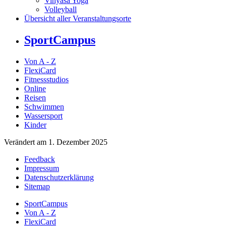
Vinyasa Yoga
Volleyball
Übersicht aller Veranstaltungsorte
SportCampus
Von A - Z
FlexiCard
Fitnessstudios
Online
Reisen
Schwimmen
Wassersport
Kinder
Verändert am 1. Dezember 2025
Feedback
Impressum
Datenschutzerklärung
Sitemap
SportCampus
Von A - Z
FlexiCard