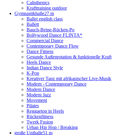
Calisthenics
Krafttraining outdoor
Gymnastikhalle
27 m
Ballet english class
Ballett
Bauch-Beine-Rücken-Po
Bollywood Dance FLINTA*
Commercial Dance
Contemporary Dance Flow
Dance Fitness
Gesunde Außenrotation & funktionelle Kraft
Heels Dance
Indian Dance Style
K-Pop
Kreativer Tanz mit afrikanischer Live-Musik
Modern - Contemporary Dance
Modern Dance
Modern Jazz
Movement
Pilates
Reggaeton in Heels
Rückenfitness
Twerk Fusion
Urban Hip Hop / Breaking
große Unihalle
51 m