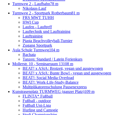
Turmweg 2 - Laufbahn
78 m
Nikolaus-Lauf
Turmweg 2 - Sportpark Rotherbaum
81 m
FRS MWT TUHH
HWI Cup
Laufen - Lauftreff
Lauftechnik und Lauftraining
Lauftraining
Piasta Beachvolleyball-Turnier
Zugang Sportpark
Aula Schule Turmweg
104 m
Bachata
Tanzen: Standard / Latein Ferienkurs
Mollerstr. 10 - Seminarraum 13
108 m
BEAT! x AStA: Brotzeit, vegan und ausgewogen
BEAT! x AStA: Bunte Bowl - vegan und ausgewogen
BEAT!: Social Media Overload
BEAT!: Work-Life-Study-Balance
Multiplikatorenschulung Pausenexpress
Kunstrasenplatz TURMWEG (ganzer Platz)
109 m
FLINTA* Fußball
Fußball - outdoor
Fußball Uni-Liga
Hurling und Camogie
Studi Championships