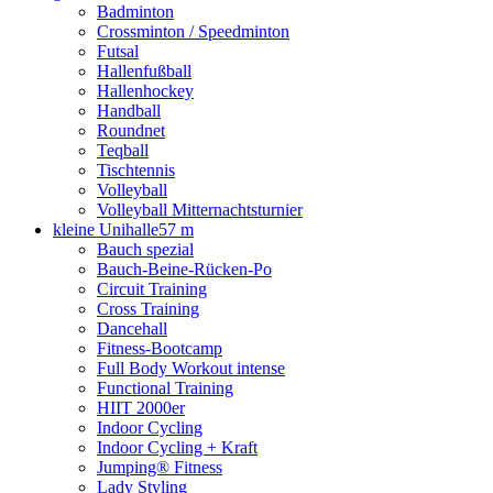
Badminton
Crossminton / Speedminton
Futsal
Hallenfußball
Hallenhockey
Handball
Roundnet
Teqball
Tischtennis
Volleyball
Volleyball Mitternachtsturnier
kleine Unihalle
57 m
Bauch spezial
Bauch-Beine-Rücken-Po
Circuit Training
Cross Training
Dancehall
Fitness-Bootcamp
Full Body Workout intense
Functional Training
HIIT 2000er
Indoor Cycling
Indoor Cycling + Kraft
Jumping® Fitness
Lady Styling