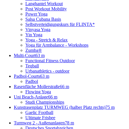
Langhantel Workout
Post Workout Mobility
Power Yoga
Salsa Cubana Basis
Selbstverteidigungskurs für FLINTA*
Vinyasa Yoga
Yin Yoga
Yoga - Stretch & Relax
Yoga für Armbalance - Workshops
Zumba®
Multi-Court
63 m
Functional Fitness Outdoor
Teqball
Urbanathletics - outdoor
Padbol-Courts
63 m
Padbol
Rasenfläche Mollerstraße
66 m
Flowing Yoga
Uni Beach-Anlage
66 m
Studi Championships
Kunstrasenplatz TURMWEG (halber Platz rechts)
75 m
Gaelic Football
Ultimate Frisbee
Turmweg 2 - Außenanlagen
78 m
Deutsches Sportabzeichen