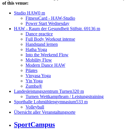
of this venue:
Studio HAW
0 m
FitnessCard - HAW-Studio
Power Start Wednesday
HAW - Raum der Gesundheit Stiftstr. 69
136 m
Dance practice
Full Body Workout intense
Handstand lernen
Hatha Yoga
Into the Weekend Flow
Mobility Flow
Modern Dance HAW
Pilates
Vinyasa Yoga
Yin Yoga
Zumba®
Landesleistungszentrum Turnen
320 m
Turnen Wettkampfteam / Leistungstraining
Sporthalle Lohmühlengymnasium
533 m
Volleyball
Übersicht aller Veranstaltungsorte
SportCampus