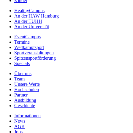
Kinder
HealthyCampus
An der HAW Hamburg
An der TUHH
An der Universität
EventCampus
Termine
Wettkampfsport
Sportveranstaltungen
Spitzensportförderung
Specials
Über uns
Team
Unsere Werte
Hochschulen
Partner
Ausbildung
Geschichte
Informationen
News
AGB
Jobs