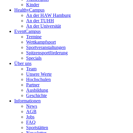
Kinder
HealthyCampus
An der HAW Hamburg
An der TUHH
An der Universität
EventCampus
Termine
Wettkampfsport
Sportveranstaltungen
Spitzensportförderung
Specials
Über uns
Team
Unsere Werte
Hochschulen
Partner
Ausbildung
Geschichte
Informationen
News
AGB
Jobs
FAQ
Sportstätten
Newsletter