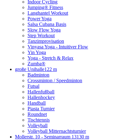
Indoor Cycling
Jumping® Fitness
Langhantel Workout
Power Yoga
Salsa Cubana Basis
Slow Flow Yoga
Step Workout
Tanzimprovisation
Vinyasa Yoga - Intuitiver Flow
Yin Yoga
Yoga - Stretch & Relax
Zumba®
große Unihalle
122 m
Badminton
Crossminton / Speedminton
Futsal
Hallenfußball
Hallenhockey
Handball
Piasta Turnier
Roundnet
Tischtennis
Volleyball
Volleyball Mitternachtsturnier
Mollerstr. 10 - Seminarraum 13
130 m