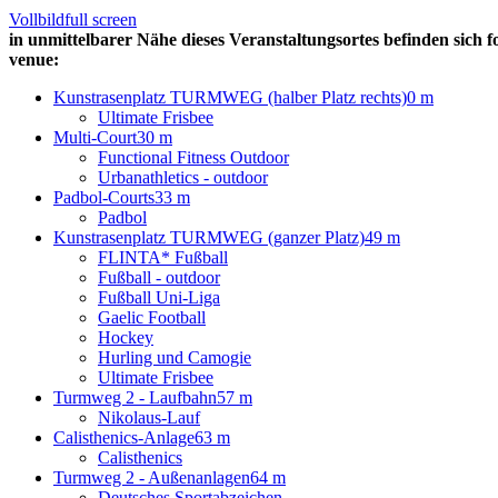
Vollbild
full screen
in unmittelbarer Nähe dieses Veranstaltungsortes befinden sich f
venue:
Kunstrasenplatz TURMWEG (halber Platz rechts)
0 m
Ultimate Frisbee
Multi-Court
30 m
Functional Fitness Outdoor
Urbanathletics - outdoor
Padbol-Courts
33 m
Padbol
Kunstrasenplatz TURMWEG (ganzer Platz)
49 m
FLINTA* Fußball
Fußball - outdoor
Fußball Uni-Liga
Gaelic Football
Hockey
Hurling und Camogie
Ultimate Frisbee
Turmweg 2 - Laufbahn
57 m
Nikolaus-Lauf
Calisthenics-Anlage
63 m
Calisthenics
Turmweg 2 - Außenanlagen
64 m
Deutsches Sportabzeichen