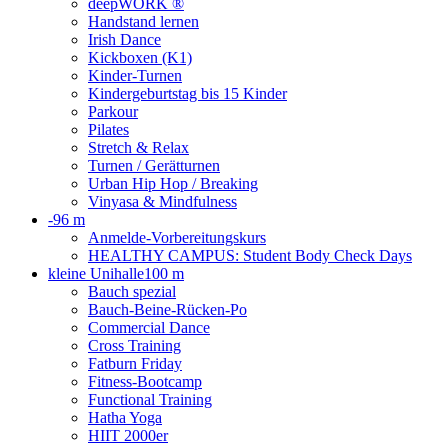
deepWORK ®
Handstand lernen
Irish Dance
Kickboxen (K1)
Kinder-Turnen
Kindergeburtstag bis 15 Kinder
Parkour
Pilates
Stretch & Relax
Turnen / Gerätturnen
Urban Hip Hop / Breaking
Vinyasa & Mindfulness
-
96 m
Anmelde-Vorbereitungskurs
HEALTHY CAMPUS: Student Body Check Days
kleine Unihalle
100 m
Bauch spezial
Bauch-Beine-Rücken-Po
Commercial Dance
Cross Training
Fatburn Friday
Fitness-Bootcamp
Functional Training
Hatha Yoga
HIIT 2000er