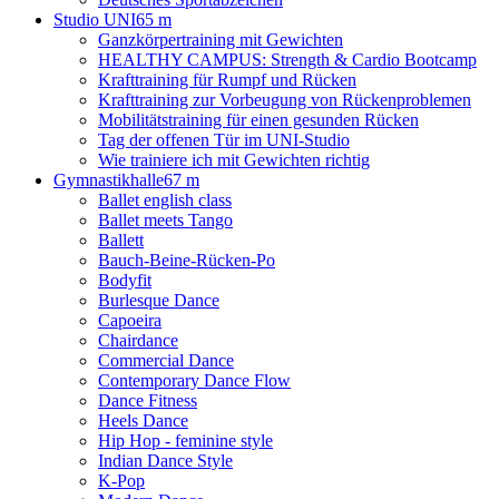
Studio UNI
65 m
Ganzkörpertraining mit Gewichten
HEALTHY CAMPUS: Strength & Cardio Bootcamp
Krafttraining für Rumpf und Rücken
Krafttraining zur Vorbeugung von Rückenproblemen
Mobilitätstraining für einen gesunden Rücken
Tag der offenen Tür im UNI-Studio
Wie trainiere ich mit Gewichten richtig
Gymnastikhalle
67 m
Ballet english class
Ballet meets Tango
Ballett
Bauch-Beine-Rücken-Po
Bodyfit
Burlesque Dance
Capoeira
Chairdance
Commercial Dance
Contemporary Dance Flow
Dance Fitness
Heels Dance
Hip Hop - feminine style
Indian Dance Style
K-Pop