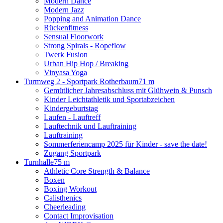
Modern Dance
Modern Jazz
Popping and Animation Dance
Rückenfitness
Sensual Floorwork
Strong Spirals - Ropeflow
Twerk Fusion
Urban Hip Hop / Breaking
Vinyasa Yoga
Turmweg 2 - Sportpark Rotherbaum
71 m
Gemütlicher Jahresabschluss mit Glühwein & Punsch
Kinder Leichtathletik und Sportabzeichen
Kindergeburtstag
Laufen - Lauftreff
Lauftechnik und Lauftraining
Lauftraining
Sommerferiencamp 2025 für Kinder - save the date!
Zugang Sportpark
Turnhalle
75 m
Athletic Core Strength & Balance
Boxen
Boxing Workout
Calisthenics
Cheerleading
Contact Improvisation