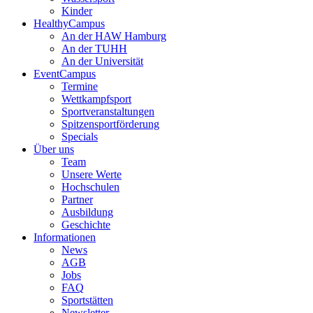
Kinder
HealthyCampus
An der HAW Hamburg
An der TUHH
An der Universität
EventCampus
Termine
Wettkampfsport
Sportveranstaltungen
Spitzensportförderung
Specials
Über uns
Team
Unsere Werte
Hochschulen
Partner
Ausbildung
Geschichte
Informationen
News
AGB
Jobs
FAQ
Sportstätten
Newsletter