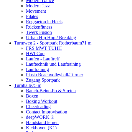
Modern Dance
Modern Jazz
Movement
Pilates
Reggaeton in Heels
Rückenfitness
Twerk Fusion
Urban Hip Hop / Breaking
Turmweg 2 - Sportpark Rotherbaum
71 m
FRS MWT TUHH
HWI Cup
Laufen - Lauftreff
Lauftechnik und Lauftraining
Lauftraining
Piasta Beachvolleyball-Turnier
Zugang Sportpark
Turnhalle
75 m
Bauch-Beine-Po & Stretch
Boxen
Boxing Workout
Cheerleading
Contact Improvisation
deepWORK ®
Handstand lernen
Kickboxen (K1)