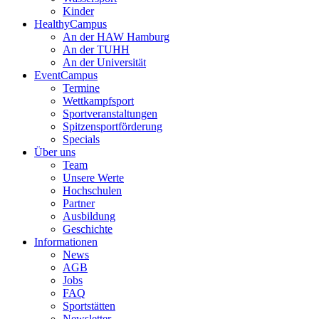
Kinder
HealthyCampus
An der HAW Hamburg
An der TUHH
An der Universität
EventCampus
Termine
Wettkampfsport
Sportveranstaltungen
Spitzensportförderung
Specials
Über uns
Team
Unsere Werte
Hochschulen
Partner
Ausbildung
Geschichte
Informationen
News
AGB
Jobs
FAQ
Sportstätten
Newsletter