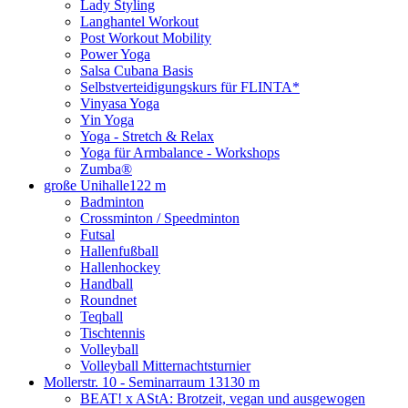
Lady Styling
Langhantel Workout
Post Workout Mobility
Power Yoga
Salsa Cubana Basis
Selbstverteidigungskurs für FLINTA*
Vinyasa Yoga
Yin Yoga
Yoga - Stretch & Relax
Yoga für Armbalance - Workshops
Zumba®
große Unihalle
122 m
Badminton
Crossminton / Speedminton
Futsal
Hallenfußball
Hallenhockey
Handball
Roundnet
Teqball
Tischtennis
Volleyball
Volleyball Mitternachtsturnier
Mollerstr. 10 - Seminarraum 13
130 m
BEAT! x AStA: Brotzeit, vegan und ausgewogen