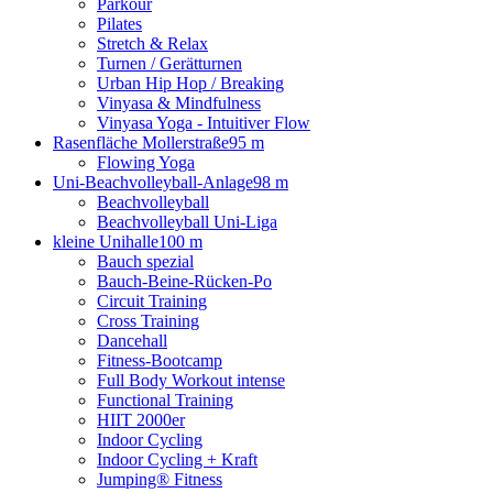
Parkour
Pilates
Stretch & Relax
Turnen / Gerätturnen
Urban Hip Hop / Breaking
Vinyasa & Mindfulness
Vinyasa Yoga - Intuitiver Flow
Rasenfläche Mollerstraße
95 m
Flowing Yoga
Uni-Beachvolleyball-Anlage
98 m
Beachvolleyball
Beachvolleyball Uni-Liga
kleine Unihalle
100 m
Bauch spezial
Bauch-Beine-Rücken-Po
Circuit Training
Cross Training
Dancehall
Fitness-Bootcamp
Full Body Workout intense
Functional Training
HIIT 2000er
Indoor Cycling
Indoor Cycling + Kraft
Jumping® Fitness