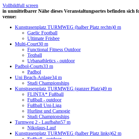
Vollbild
full screen
in unmittelbarer Nähe dieses Veranstaltungsortes befinden sich f
venue:
Kunstrasenplatz TURMWEG (halber Platz rechts)
0 m
Gaelic Football
Ultimate Frisbee
Multi-Court
30 m
Functional Fitness Outdoor
Teqball
Urbanathletics - outdoor
Padbol-Courts
33 m
Padbol
Uni Beach-Anlage
34 m
Studi Championships
Kunstrasenplatz TURMWEG (ganzer Platz)
49 m
FLINTA* Fußball
Fußball - outdoor
Fußball Uni-Liga
Hurling und Camogie
Studi Championships
Turmweg 2 - Laufbahn
57 m
Nikolaus-Lauf
Kunstrasenplatz TURMWEG (halber Platz links)
62 m
Fußball - outdoor