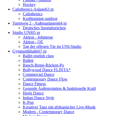
Hockey
Calisthenics-Anlage
63 m
Calisthenics
Krafttraining outdoor
Turmweg 2 - Außenanlagen
64 m
Deutsches Sportabzeichen
Studio UNI
65 m
Aktion - Jobmesse
Aktion - OE
Tag der offenen Tür im UNI-Studio
Gymnastikhalle
67 m
Ballet english class
Ballett
Bauch-Beine-Rücken-Po
Bollywood Dance FLINTA*
Commercial Dance
Contemporary Dance Flow
Dance Fitness
Gesunde Außenrotation & funktionelle Kraft
Heels Dance
Indian Dance Style
K-Pop
Kreativer Tanz mit afrikanischer Live-Musik
Modern - Contemporary Dance