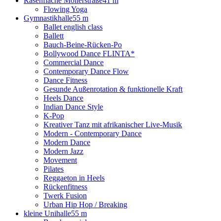
Rasenfläche Mollerstraße
41 m
Flowing Yoga
Gymnastikhalle
55 m
Ballet english class
Ballett
Bauch-Beine-Rücken-Po
Bollywood Dance FLINTA*
Commercial Dance
Contemporary Dance Flow
Dance Fitness
Gesunde Außenrotation & funktionelle Kraft
Heels Dance
Indian Dance Style
K-Pop
Kreativer Tanz mit afrikanischer Live-Musik
Modern - Contemporary Dance
Modern Dance
Modern Jazz
Movement
Pilates
Reggaeton in Heels
Rückenfitness
Twerk Fusion
Urban Hip Hop / Breaking
kleine Unihalle
55 m