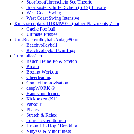
Sportbootführerschein See Theorie
Sportküstenschiffer Schein (SKS) Theorie
West Coast Swing
West Coast Swing Intensive
Kunstrasenplatz TURMWEG (halber Platz rechts)
71 m
Gaelic Football
Ultimate Frisbee
Uni-Beachvolleyball-Anlage
80 m
Beachvolleyball
Beachvolleyball Uni-Liga
Turnhalle
81 m
Bauch-Beine-Po & Stretch
Boxen
Boxing Workout
Cheerleading
Contact Improvisation
deepWORK ®
Handstand lernen
Kickboxen (K1)
Parkour
Pilates
Stretch & Relax
Turnen / Gerätturnen
Urban Hip Hop / Breaking
Vinyasa & Mindfulness