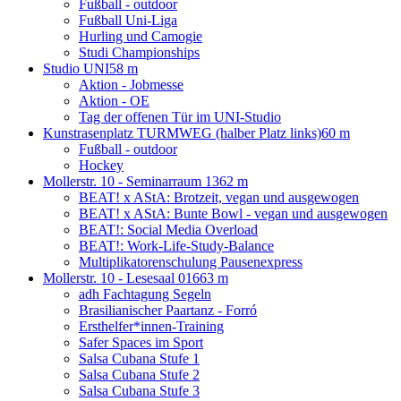
Fußball - outdoor
Fußball Uni-Liga
Hurling und Camogie
Studi Championships
Studio UNI
58 m
Aktion - Jobmesse
Aktion - OE
Tag der offenen Tür im UNI-Studio
Kunstrasenplatz TURMWEG (halber Platz links)
60 m
Fußball - outdoor
Hockey
Mollerstr. 10 - Seminarraum 13
62 m
BEAT! x AStA: Brotzeit, vegan und ausgewogen
BEAT! x AStA: Bunte Bowl - vegan und ausgewogen
BEAT!: Social Media Overload
BEAT!: Work-Life-Study-Balance
Multiplikatorenschulung Pausenexpress
Mollerstr. 10 - Lesesaal 016
63 m
adh Fachtagung Segeln
Brasilianischer Paartanz - Forró
Ersthelfer*innen-Training
Safer Spaces im Sport
Salsa Cubana Stufe 1
Salsa Cubana Stufe 2
Salsa Cubana Stufe 3