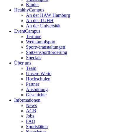
Kinder
HealthyCampus
An der HAW Hamburg
An der TUHH
An der Universität
EventCampus
Termine
Wettkampfsport
Sportveranstaltungen
Spitzensportförderung
Specials
Über uns
Team
Unsere Werte
Hochschulen
Partner
Ausbildung
Geschichte
Informationen
News
AGB
Jobs
FAQ
Sportstätten
Newsletter