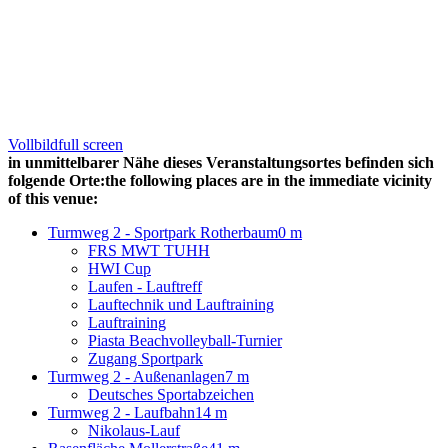
Vollbild
full screen
in unmittelbarer Nähe dieses Veranstaltungsortes befinden sich
folgende Orte:
the following places are in the immediate vicinity
of this venue:
Turmweg 2 - Sportpark Rotherbaum
0 m
FRS MWT TUHH
HWI Cup
Laufen - Lauftreff
Lauftechnik und Lauftraining
Lauftraining
Piasta Beachvolleyball-Turnier
Zugang Sportpark
Turmweg 2 - Außenanlagen
7 m
Deutsches Sportabzeichen
Turmweg 2 - Laufbahn
14 m
Nikolaus-Lauf