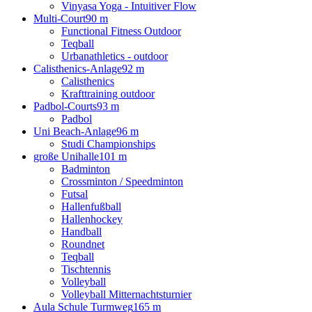
Vinyasa Yoga - Intuitiver Flow
Multi-Court
90 m
Functional Fitness Outdoor
Teqball
Urbanathletics - outdoor
Calisthenics-Anlage
92 m
Calisthenics
Krafttraining outdoor
Padbol-Courts
93 m
Padbol
Uni Beach-Anlage
96 m
Studi Championships
große Unihalle
101 m
Badminton
Crossminton / Speedminton
Futsal
Hallenfußball
Hallenhockey
Handball
Roundnet
Teqball
Tischtennis
Volleyball
Volleyball Mitternachtsturnier
Aula Schule Turmweg
165 m