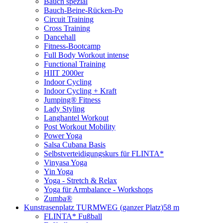
Bauch spezial
Bauch-Beine-Rücken-Po
Circuit Training
Cross Training
Dancehall
Fitness-Bootcamp
Full Body Workout intense
Functional Training
HIIT 2000er
Indoor Cycling
Indoor Cycling + Kraft
Jumping® Fitness
Lady Styling
Langhantel Workout
Post Workout Mobility
Power Yoga
Salsa Cubana Basis
Selbstverteidigungskurs für FLINTA*
Vinyasa Yoga
Yin Yoga
Yoga - Stretch & Relax
Yoga für Armbalance - Workshops
Zumba®
Kunstrasenplatz TURMWEG (ganzer Platz)
58 m
FLINTA* Fußball