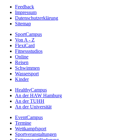
Feedback
Impressum
Datenschutzerklärung
Sitemap
SportCampus
Von A - Z
FlexiCard
Fitnessstudios
Online
Reisen
Schwimmen
Wassersport
Kinder
HealthyCampus
An der HAW Hamburg
An der TUHH
An der Universität
EventCampus
Termine
Wettkampfsport
Sportveranstaltungen
Spitzensportförderung